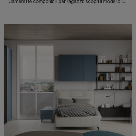
Camerette componibili per ragazzi: scopri il modello in melaminico Golf Y126 di Colombini Casa per stanzette moderne.