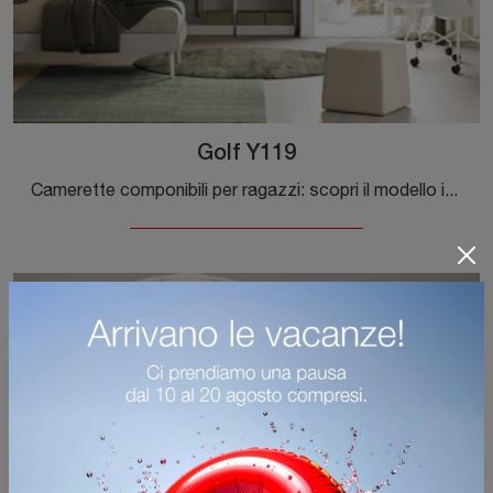
Golf Y119
Camerette componibili per ragazzi: scopri il modello in melaminico Golf Y119 di Colombini Casa per stanzette moderne.