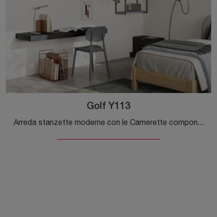
Golf Y113
Arreda stanzette moderne con le Camerette componibili Colombini Casa! Il modello Golf Y113 in melaminico è per ragazzi.