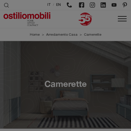
/
IT
EN
Home
>
Arredamento Casa
>
Camerette
Camerette