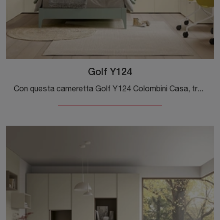
Golf Y124
Con questa cameretta Golf Y124 Colombini Casa, tra le soluzioni su misura, potrai progettare stanze moderne per ragazzi.