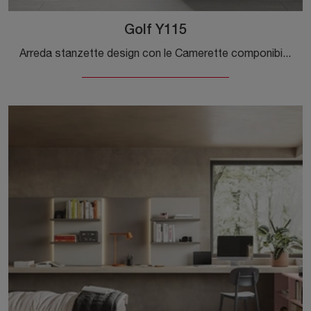
Golf Y115
Arreda stanzette design con le Camerette componibili Colombini Casa! Il modello Golf Y115 in melaminico è per ragazzi.