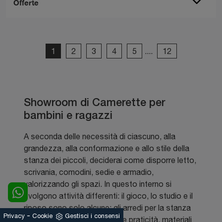
Offerte
1
2
3
4
5
....
12
Showroom di Camerette per
bambini e ragazzi
A seconda delle necessità di ciascuno, alla
grandezza, alla conformazione e allo stile della
stanza dei piccoli, deciderai come disporre letto,
scrivania, comodini, sedie e armadio,
valorizzando gli spazi. In questo interno si
svolgono attività differenti: il gioco, lo studio e il
riposo sono solo alcune; gli arredi per la stanza
-
Privacy
Cookie
Gestisci i consensi
dei piccoli devono assicurare praticità, materiali