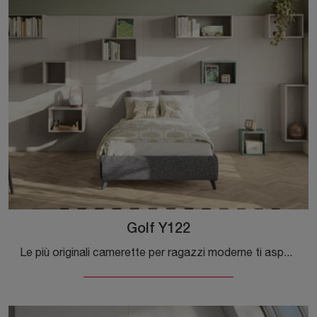
Golf Y122
Le più originali camerette per ragazzi moderne ti aspettano! Scopri il modello Golf Y122 di Colombini Casa.