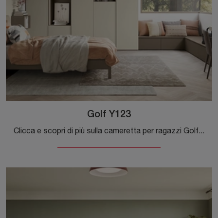
Golf Y123
Clicca e scopri di più sulla cameretta per ragazzi Golf Y123! Le Camerette componibili Colombini Casa ti aspettano.