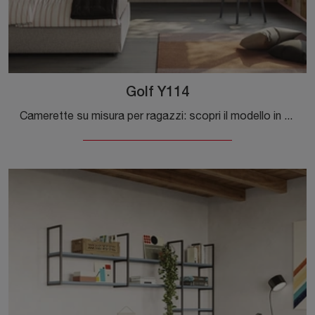
Golf Y114
Camerette su misura per ragazzi: scopri il modello in melaminico Golf Y114 di Colombini Casa per stanzette moderne.