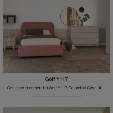
Golf Y117
Con questa cameretta Golf Y117 Colombini Casa, tra le soluzioni componibili, potrai arredare stanze moderne per ragazzi.