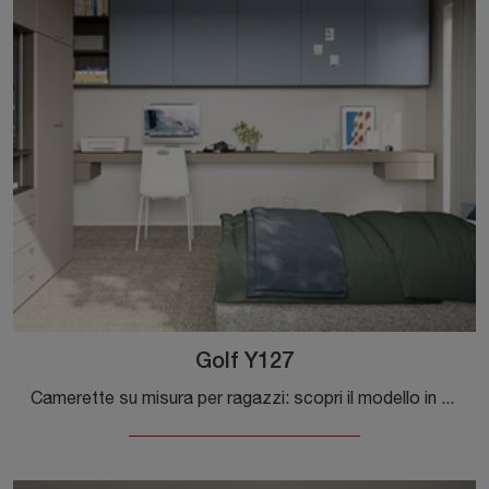
Golf Y127
Camerette su misura per ragazzi: scopri il modello in melaminico Golf Y127 di Colombini Casa per stanzette moderne.