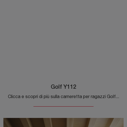
Golf Y112
Clicca e scopri di più sulla cameretta per ragazzi Golf Y112! Le Camerette su misura Colombini Casa ti attendono.