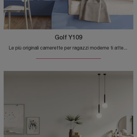
Golf Y109
Le più originali camerette per ragazzi moderne ti attendono! Scopri il modello Golf Y109 di Colombini Casa.