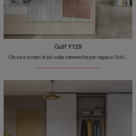
Golf Y129
Clicca e scopri di più sulla cameretta per ragazzi Golf Y129! Le Camerette componibili Colombini Casa ti attendono.