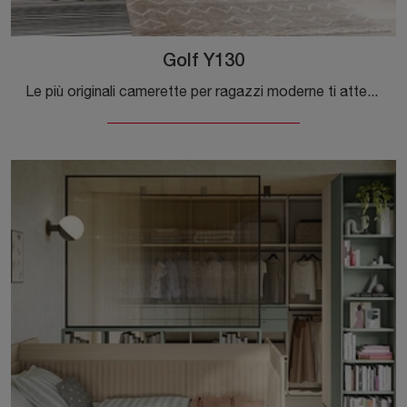
Golf Y130
Le più originali camerette per ragazzi moderne ti attendono! Scopri il modello Golf Y130 di Colombini Casa.