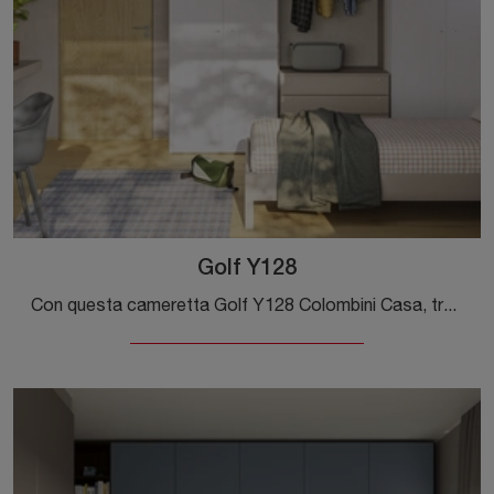
Golf Y128
Con questa cameretta Golf Y128 Colombini Casa, tra le soluzioni componibili, potrai arredare stanze moderne per ragazzi.