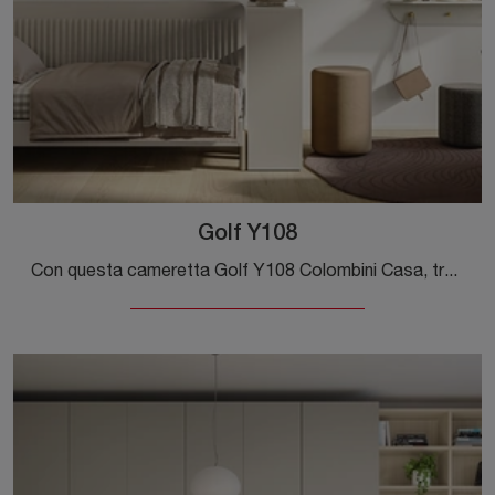
Golf Y108
Con questa cameretta Golf Y108 Colombini Casa, tra le soluzioni su misura, potrai progettare stanze moderne per ragazzi.