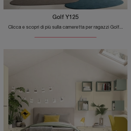
Golf Y125
Clicca e scopri di più sulla cameretta per ragazzi Golf Y125! Le Camerette componibili Colombini Casa ti attendono.