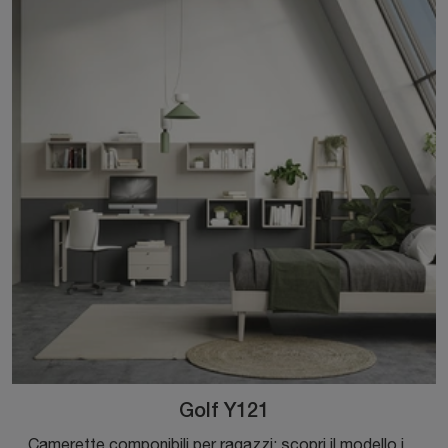
Golf Y121
Camerette componibili per ragazzi: scopri il modello in melaminico Golf Y121 di Colombini Casa per stanzette moderne.