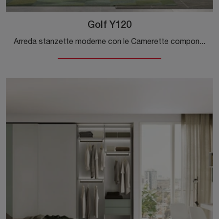
Golf Y120
Arreda stanzette moderne con le Camerette componibili Colombini Casa! Il modello Golf Y120 in melaminico è per ragazzi.