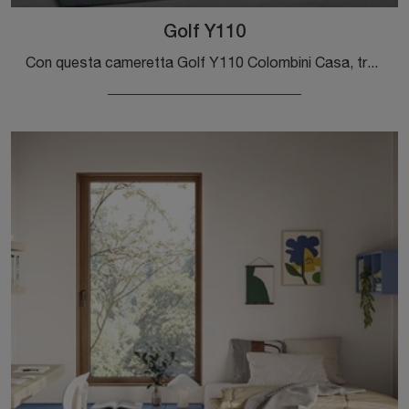
Golf Y110
Con questa cameretta Golf Y110 Colombini Casa, tra le soluzioni a ponte, potrai ammobiliare stanze moderne per ragazzi.