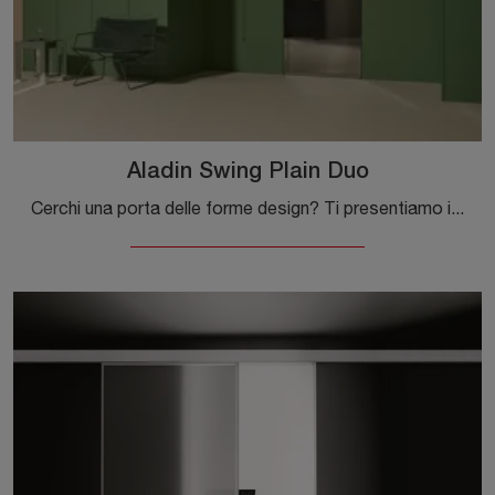
Aladin Swing Plain Duo
Cerchi una porta delle forme design? Ti presentiamo il modello Aladin Swing Plain Duo tra le Porte interne a filo muro di Glas Italia.