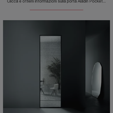
Clicca e ottieni informazioni sulla porta Aladin Pocket Duo di Glas Italia con telaio in alluminio: le più originali porte interne a filo muro ti ...