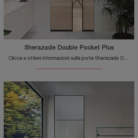
Sherazade Double Pocket Plus
Clicca e ottieni informazioni sulla porta Sherazade Double Pocket Plus di Glas Italia con telaio in alluminio: le più originali porte interne ...