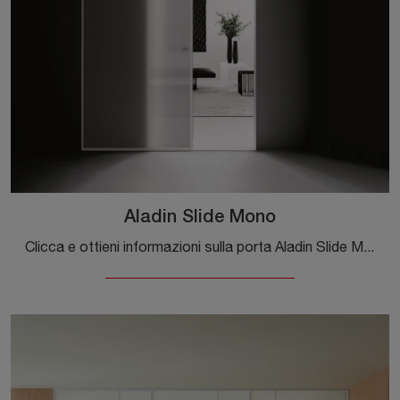
Aladin Slide Mono
Clicca e ottieni informazioni sulla porta Aladin Slide Mono di Glas Italia con telaio in alluminio: le più originali porte interne scorrevoli ti ...