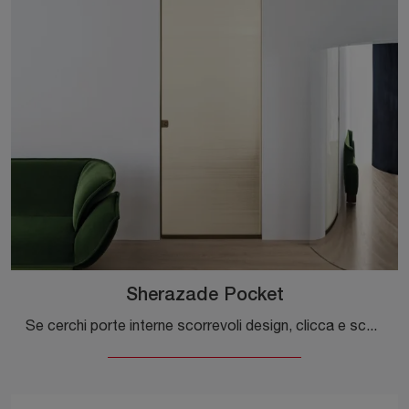
Sherazade Pocket
Se cerchi porte interne scorrevoli design, clicca e scopri il modello con telaio in alluminio Sherazade Pocket di Glas Italia!