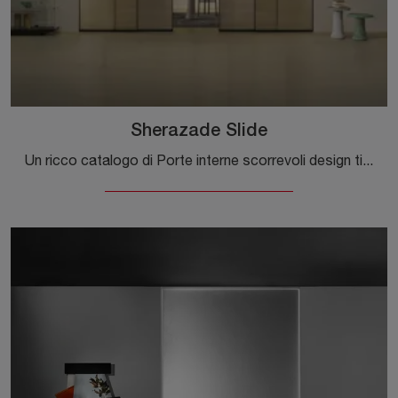
Sherazade Slide
Un ricco catalogo di Porte interne scorrevoli design ti attende! Entra per scoprire la porta Sherazade Slide di Glas Italia.