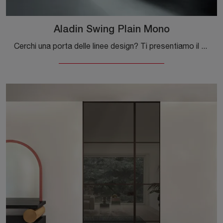
Aladin Swing Plain Mono
Cerchi una porta delle linee design? Ti presentiamo il modello Aladin Swing Plain Mono tra le Porte interne a filo muro di Glas Italia.