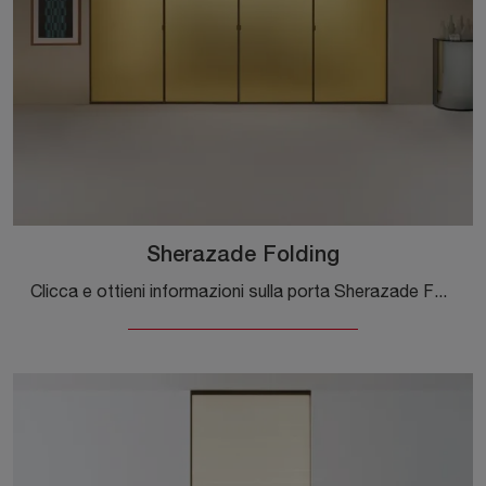
Sherazade Folding
Clicca e ottieni informazioni sulla porta Sherazade Folding di Glas Italia con telaio in alluminio: le più esclusive porte interne a libro ti ...