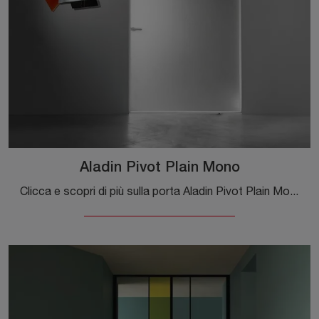
Aladin Pivot Plain Mono
Clicca e scopri di più sulla porta Aladin Pivot Plain Mono di Glas Italia con telaio in alluminio: le più originali porte per interni a battente ti ...