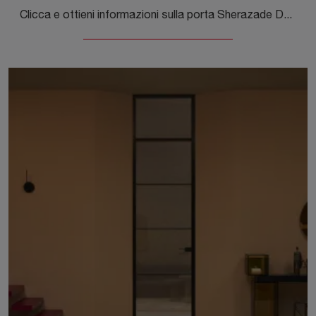
Clicca e ottieni informazioni sulla porta Sherazade Double Pocket di Glas Italia con telaio in alluminio: le più belle porte da interno scorrevoli ti ...