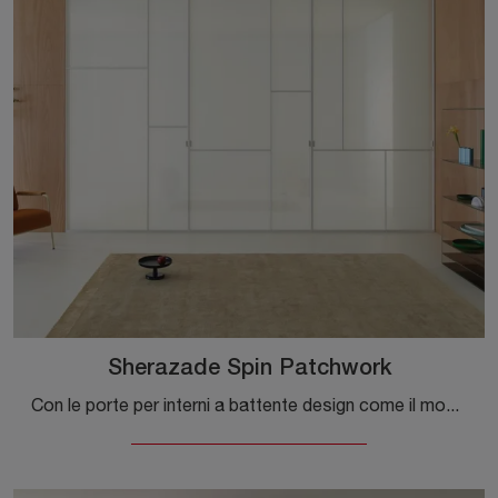
Sherazade Spin Patchwork
Con le porte per interni a battente design come il modello Sherazade Spin Patchwork di Glas Italia potrai ultimare il tuo progetto d'arredo.