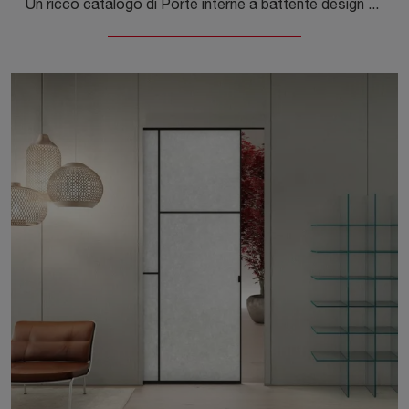
Un ricco catalogo di Porte interne a battente design ti sta aspettando! Entra per scoprire la porta Sherazade Pivot Plain Patchwork di Glas Italia.