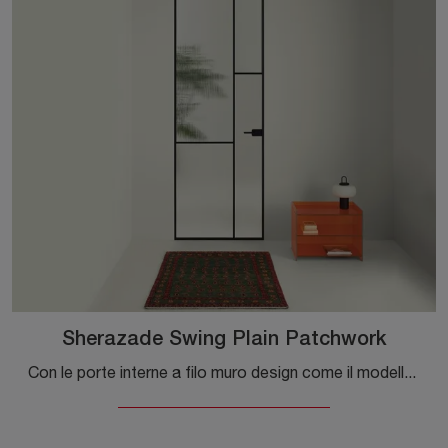
Sherazade Swing Plain Patchwork
Con le porte interne a filo muro design come il modello Sherazade Swing Plain Patchwork di Glas Italia potrai ultimare il tuo progetto d'arredo.