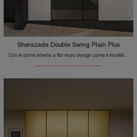
Sherazade Double Swing Plain Plus
Con le porte interne a filo muro design come il modello Sherazade Double Swing Plain Plus di Glas Italia potrai ultimare il tuo concept d'arredo.