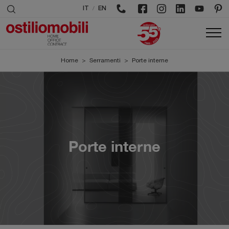
/
IT
EN
Home
>
Serramenti
>
Porte interne
Porte interne