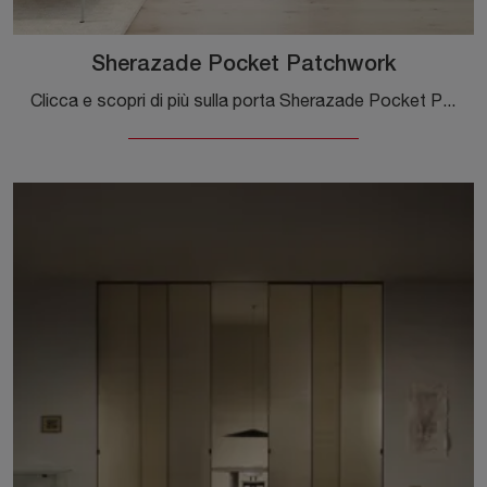
Sherazade Pocket Patchwork
Clicca e scopri di più sulla porta Sherazade Pocket Patchwork di Glas Italia con telaio in alluminio: le più originali porte da interno scorrevoli ti ...