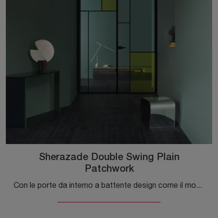
Sherazade Double Swing Plain
Patchwork
Con le porte da interno a battente design come il modello Sherazade Double Swing Plain Patchwork di Glas Italia potrai completare il tuo progetto ...