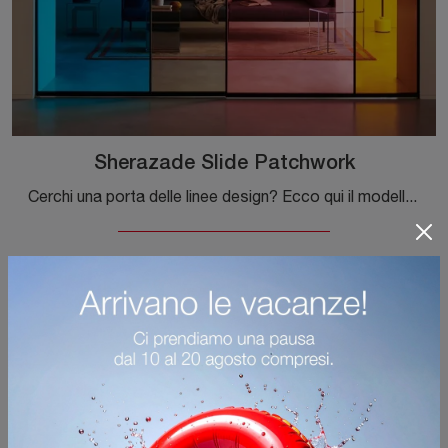
Sherazade Slide Patchwork
Cerchi una porta delle linee design? Ecco qui il modello Sherazade Slide Patchwork tra le Porte interne scorrevoli di Glas Italia.