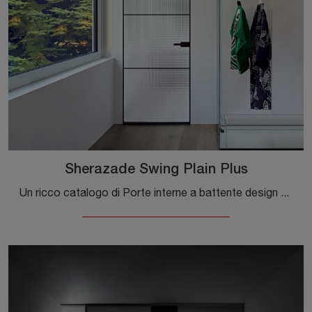
Sherazade Swing Plain Plus
Un ricco catalogo di Porte interne a battente design ti sta aspettando! Entra per scoprire la porta Sherazade Swing Plain Plus di Glas Italia.