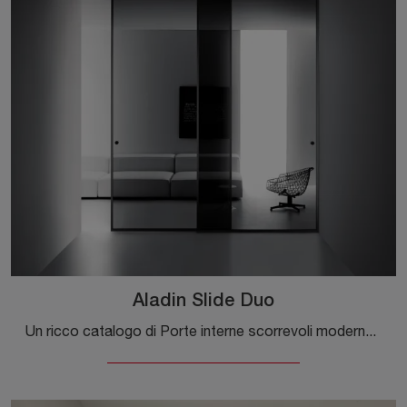
Aladin Slide Duo
Un ricco catalogo di Porte interne scorrevoli moderne ti attende! Entra per scoprire la porta Aladin Slide Duo di Glas Italia.