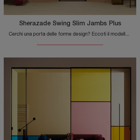
Sherazade Swing Slim Jambs Plus
Cerchi una porta delle forme design? Eccoti il modello Sherazade Swing Slim Jambs Plus tra le Porte interne a battente di Glas Italia.