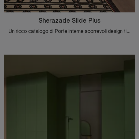
Sherazade Slide Plus
Un ricco catalogo di Porte interne scorrevoli design ti attende! Entra per scoprire la porta Sherazade Slide Plus di Glas Italia.