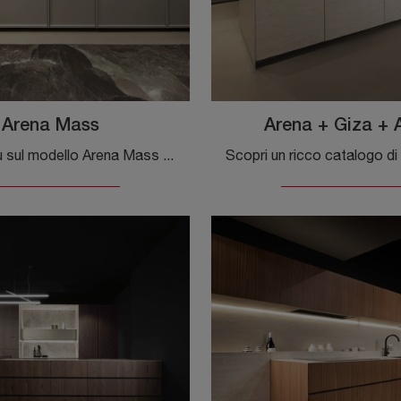
Arena Mass
Arena + Giza + 
Scopri di più sul modello Arena Mass di Maistri: arreda la cucina con la soluzione in laccato opaco che fa al caso tuo.