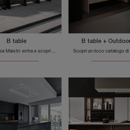
B table
B table + Outdoor
Cucine in linea Maistri: entra e scopri un universo di design e contenuto estetico! La cucina B table ti aspetta.