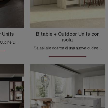
 Units
B table + Outdoor Units con
isola
Scopri un ricco catalogo di Cucine Design in linea: la cucina B table + Outdoor Units Maistri è ora disponibile in laccato opaco!
Se sei alla ricerca di una nuova cucina, clicca e ottieni informazioni sul modello B table + Outdoor Units con isola Maistri.