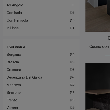
Ad Angolo
2
Con Isola
33
Con Penisola
13
In Linea
11
G
I più visti a :
Bergamo
28
Brescia
26
Cremona
31
Desenzano Del Garda
37
Mantova
30
Sirmione
27
Trento
28
Verona
29