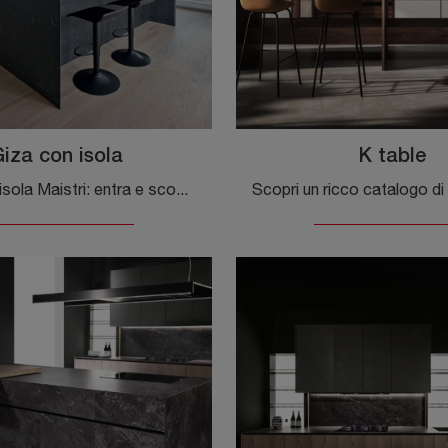
iza con isola
K table
Cucine con isola Maistri: entra e scopri un mondo di design e contenuto estetico! La cucina Giza con isola ti aspetta.