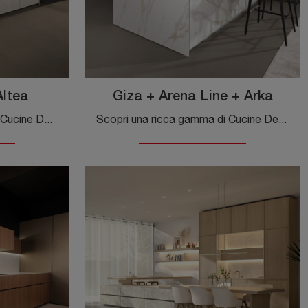
Altea
Giza + Arena Line + Arka
Scopri un ricco catalogo di Cucine Design con isola: la cucina Arena + Giza + Altea Maistri è oggi disponibile in laccato opaco!
Scopri una ricca gamma di Cucine Design con penisola: la cucina Giza + Arena Line + Arka Maistri è oggi disponibile in laccato opaco!