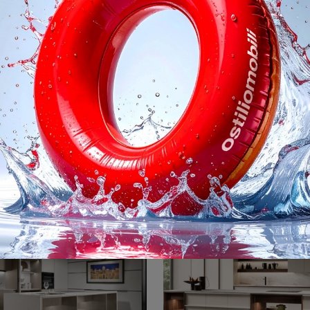
na maniglia Tube
Arena mass + K ta
angolo
Se cerchi una nuova cucina, clicca e ottieni informazioni sul modello Arena maniglia Tube Maistri.