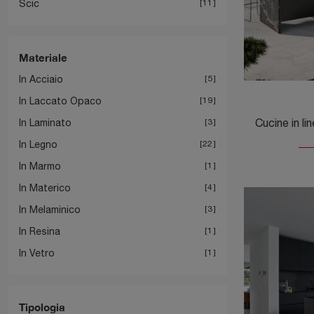
Scic
11
Materiale
In Acciaio
5
In Laccato Opaco
19
In Laminato
3
In Legno
22
In Marmo
1
In Materico
4
In Melaminico
3
In Resina
1
In Vetro
1
Tipologia