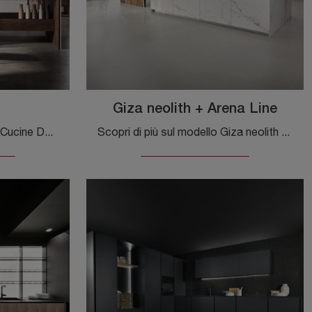
Giza neolith + Arena Line
Scopri un ricco catalogo di Cucine Design con isola: la cucina K table Maistri è ora disponibile in laccato opaco!
Scopri di più sul modello Giza neolith + Arena Line di Maistri: arreda la zona cucina con la soluzione in laccato opaco che fa al caso tuo.