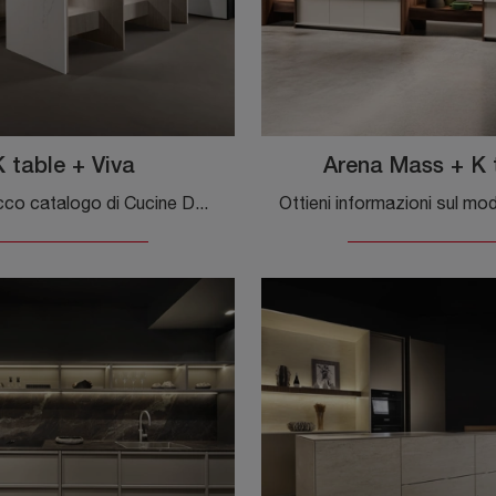
 table + Viva
Arena Mass + K 
Scopri un ricco catalogo di Cucine Design con isola: la cucina K table + Viva Maistri è oggi disponibile in laccato opaco!