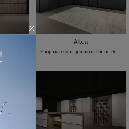
Altea
Cerchi una cucina Maistri? Il modello Viva + Arka in melaminico ti aspetta nel nostro negozio di Cucine Design in linea.
Scopri una ricca gamma di Cucine Design ad angolo: la cucina Altea Maistri è ora disponibile in laccato opaco!