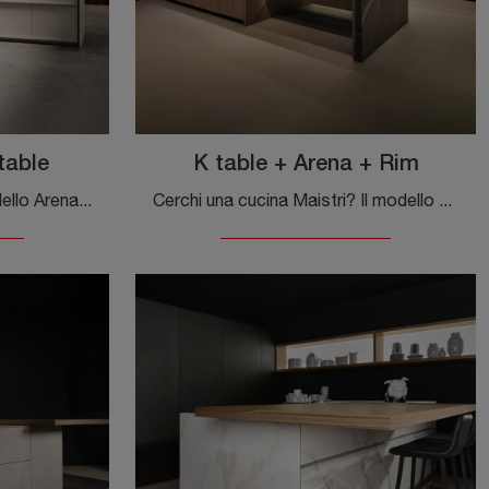
table
K table + Arena + Rim
Ottieni informazioni sul modello Arena Mass + K table di Maistri: arreda la zona cucina con la soluzione in laccato opaco che fa per te.
Cerchi una cucina Maistri? Il modello K table + Arena + Rim in laccato opaco ti attende nel nostro negozio di Cucine Design con penisola.