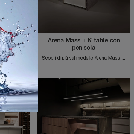
ble ad
Arena Mass + K table con
penisola
Scopri una ricca gamma di Cucine Design ad angolo: la cucina Arena mass + K table ad angolo Maistri è adesso disponibile in legno!
Scopri di più sul modello Arena Mass + K table con penisola di Maistri: arreda la cucina con la soluzione in laccato opaco che fa per te.