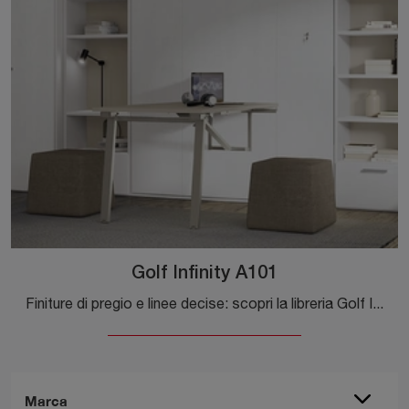
Golf Infinity A101
Finiture di pregio e linee decise: scopri la libreria Golf Infinity A101 di Colombini Casa tra le più originali Librerie moderne a muro.
Marca