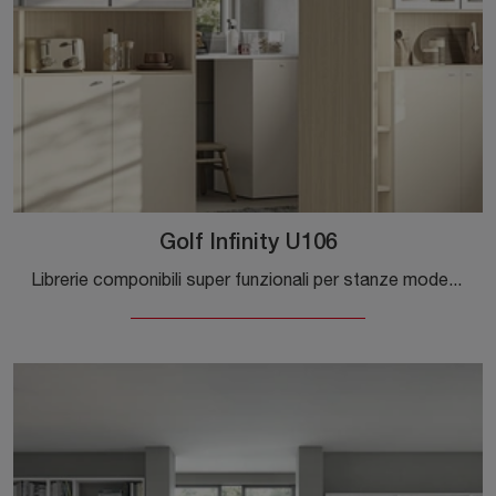
Golf Infinity U106
Librerie componibili super funzionali per stanze moderne: ottieni informazioni sul modello Golf Infinity U106 della marca Colombini Casa!