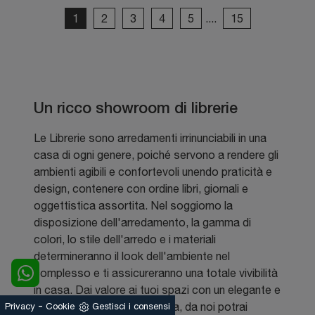
1
2
3
4
5
....
15
Un ricco showroom di librerie
Le Librerie sono arredamenti irrinunciabili in una
casa di ogni genere, poiché servono a rendere gli
ambienti agibili e confortevoli unendo praticità e
design, contenere con ordine libri, giornali e
oggettistica assortita. Nel soggiorno la
disposizione dell'arredamento, la gamma di
colori, lo stile dell'arredo e i materiali
determineranno il look dell'ambiente nel
complesso e ti assicureranno una totale vivibilità
in casa. Dai valore ai tuoi spazi con un elegante e
-
sofisticato modello di libreria, da noi potrai
Privacy
Cookie
Gestisci i consensi