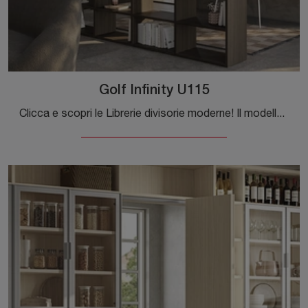
Golf Infinity U115
Clicca e scopri le Librerie divisorie moderne! Il modello Golf Infinity U115 Colombini Casa saprà ultimare un soggiorno dinamico e operativo.