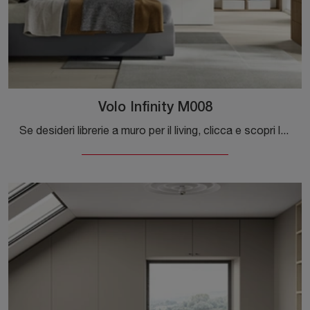
Volo Infinity M008
Se desideri librerie a muro per il living, clicca e scopri le nostre soluzioni moderne: il modello Volo Infinity M008 Colombini Casa ti aspetta!