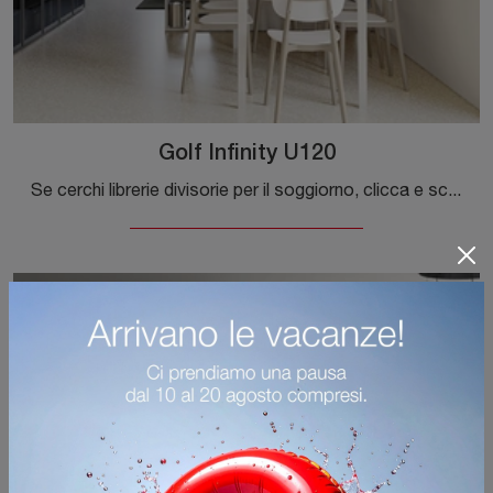
Golf Infinity U120
Se cerchi librerie divisorie per il soggiorno, clicca e scopri le nostre soluzioni moderne: il modello Golf Infinity U120 Colombini Casa ti aspetta!