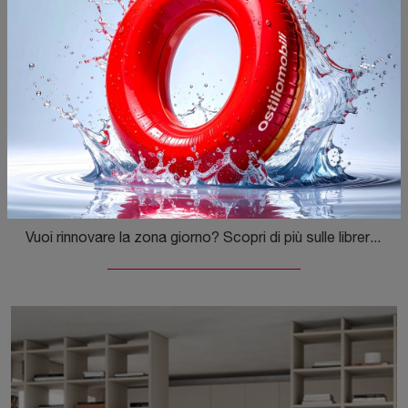
Golf Infinity U119
Vuoi rinnovare la zona giorno? Scopri di più sulle librerie moderne sospese e arreda i tuoi spazi con il modello Golf Infinity U119.