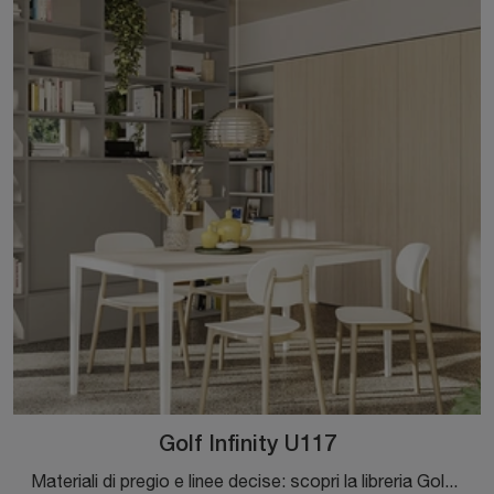
Golf Infinity U117
Materiali di pregio e linee decise: scopri la libreria Golf Infinity U117 di Colombini Casa tra le più belle Librerie moderne divisorie.