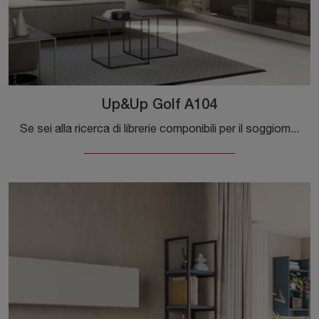
Up&Up Golf A104
Se sei alla ricerca di librerie componibili per il soggiorno, clicca e scopri le nostre soluzioni moderne: il modello Up&Up Golf A104 Colombini Casa ...