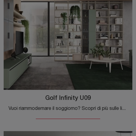
Golf Infinity U09
Vuoi riammodernare il soggiorno? Scopri di più sulle librerie moderne divisorie e arreda i tuoi spazi con il modello Golf Infinity U09.