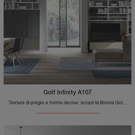
Golf Infinity A107
Texture di pregio e forme decise: scopri la libreria Golf Infinity A107 di Colombini Casa tra le più originali Librerie moderne a muro.