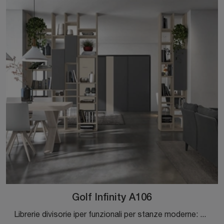
Golf Infinity A106
Librerie divisorie iper funzionali per stanze moderne: ottieni informazioni sul modello Golf Infinity A106 della marca Colombini Casa!