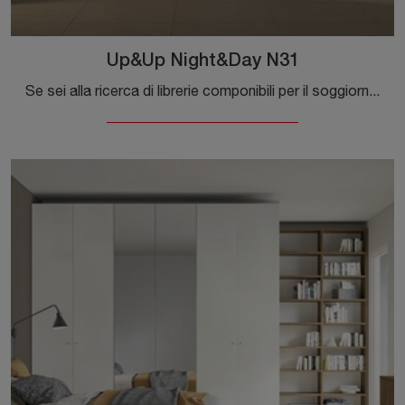
Up&Up Night&Day N31
Se sei alla ricerca di librerie componibili per il soggiorno, clicca e scopri le nostre soluzioni moderne: il modello Up&Up Night&Day N31 Colombini ...