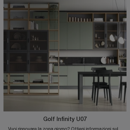
Golf Infinity U07
Vuoi rinnovare la zona giorno? Ottieni informazioni sulle librerie moderne divisorie e arreda i tuoi spazi con il modello Golf Infinity U07.