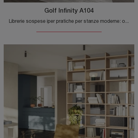
Golf Infinity A104
Librerie sospese iper pratiche per stanze moderne: ottieni informazioni sul modello Golf Infinity A104 della firma Colombini Casa!