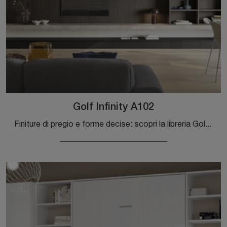
Golf Infinity A102
Finiture di pregio e forme decise: scopri la libreria Golf Infinity A102 di Colombini Casa tra le più belle Librerie moderne a muro.