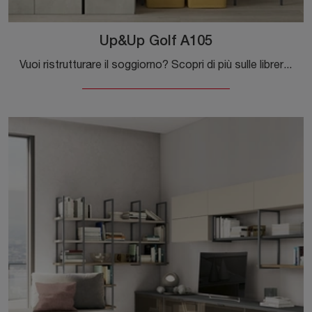
Up&Up Golf A105
Vuoi ristrutturare il soggiorno? Scopri di più sulle librerie moderne componibili e arreda i tuoi interni con il modello Up&Up Golf A105.