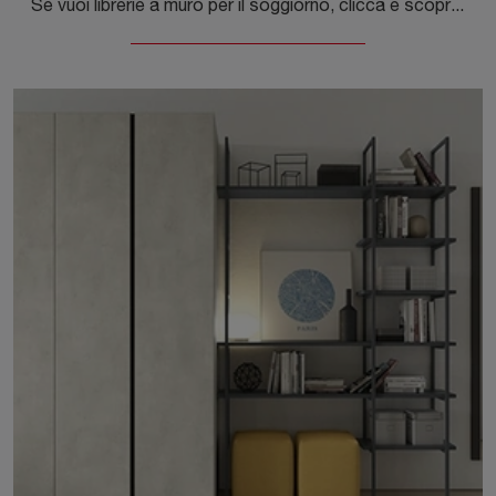
Se vuoi librerie a muro per il soggiorno, clicca e scopri le nostre soluzioni moderne: il modello Infinity N113 Colombini Casa ti aspetta!