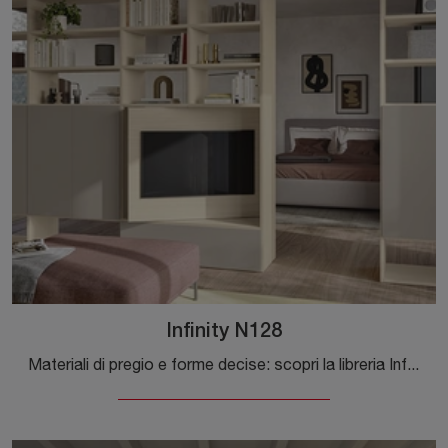
Infinity N128
Materiali di pregio e forme decise: scopri la libreria Infinity N128 di Colombini Casa tra le più originali Librerie moderne divisorie.