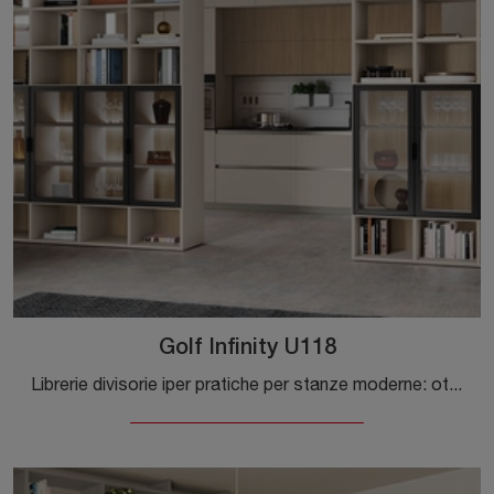
Golf Infinity U118
Librerie divisorie iper pratiche per stanze moderne: ottieni informazioni sul modello Golf Infinity U118 dell'azienda Colombini Casa!