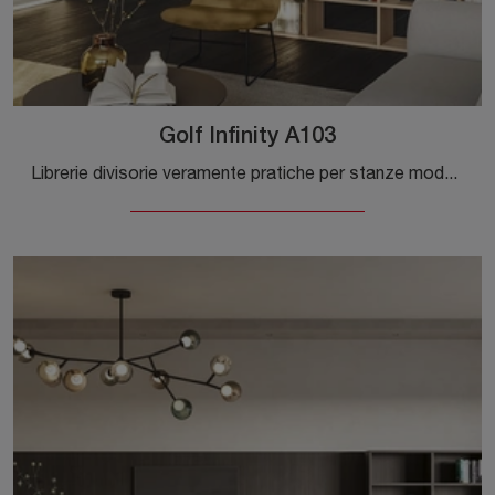
Golf Infinity A103
Librerie divisorie veramente pratiche per stanze moderne: ottieni informazioni sul modello Golf Infinity A103 del marchio Colombini Casa!