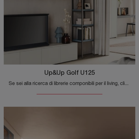
Up&Up Golf U125
Se sei alla ricerca di librerie componibili per il living, clicca e scopri le nostre soluzioni moderne: il modello Up&Up Golf U125 Colombini Casa ti ...