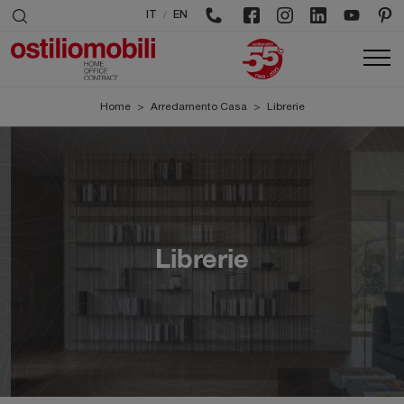
/
IT
EN
Home
>
Arredamento Casa
>
Librerie
Librerie