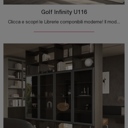
Golf Infinity U116
Clicca e scopri le Librerie componibili moderne! Il modello Golf Infinity U116 Colombini Casa saprà completare un living pratico e dinamico.