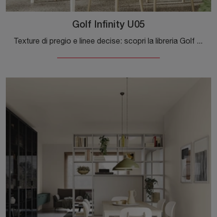
Golf Infinity U05
Texture di pregio e linee decise: scopri la libreria Golf Infinity U05 di Colombini Casa tra le più originali Librerie moderne divisorie.