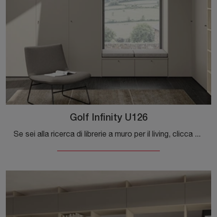
Golf Infinity U126
Se sei alla ricerca di librerie a muro per il living, clicca e scopri le nostre soluzioni moderne: il modello Golf Infinity U126 Colombini Casa ti ...