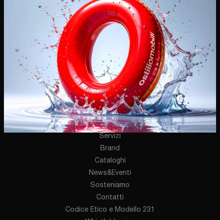
Via Palazzolo, 120
25031 - Capriolo (Brescia)
Tel.
+39 030-7460890
E-Mail.
info@ostiliomobili.it
P.IVA 03478720174
AZIENDA
Chi Siamo
Servizi
Brand
Cataloghi
News&Eventi
Sosteniamo
Contatti
Codice Etico e Modello 231