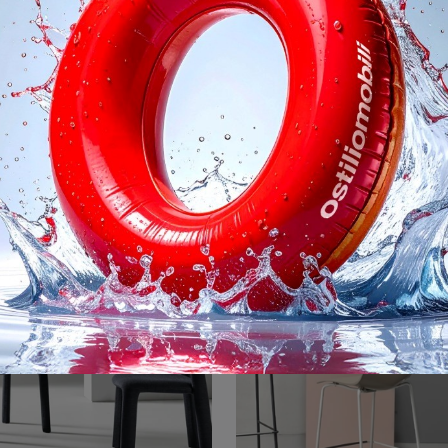
Bliss
Charlotte
Ti offriamo la sedia da pranzo Bliss per ambientazioni design, tra le più originali Sedie fisse di Ditre Italia.