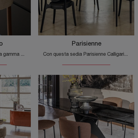
o
Parisienne
Clicca per scoprire una ricca gamma di sedie sgabelli per stanze design: il modello Glen Sgabello di Calligaris ti aspetta!
Con questa sedia Parisienne Calligaris in plastica, una delle nostre sedute impilabili moderne, potrai arricchire i tuoi locali.