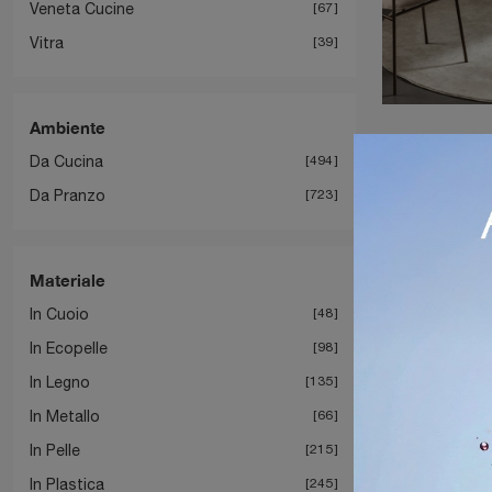
Veneta Cucine
67
Vitra
39
Ambiente
Da Cucina
494
Da Pranzo
723
Materiale
In Cuoio
48
In Ecopelle
98
In Legno
135
In Metallo
66
In Pelle
215
In Plastica
245