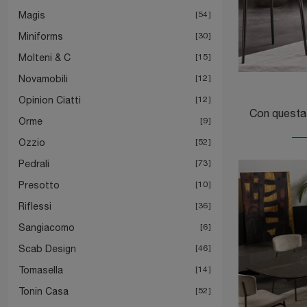
Magis
54
Miniforms
30
Molteni & C
15
Novamobili
12
Opinion Ciatti
12
Orme
9
Ozzio
52
Pedrali
73
Presotto
10
Riflessi
36
Sangiacomo
6
Scab Design
46
Tomasella
14
Tonin Casa
52