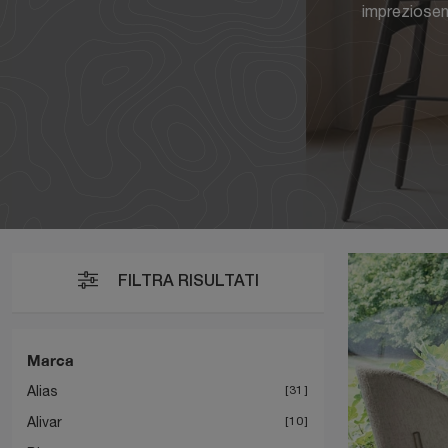
impreziosen
FILTRA RISULTATI
Marca
Alias
31
Alivar
10