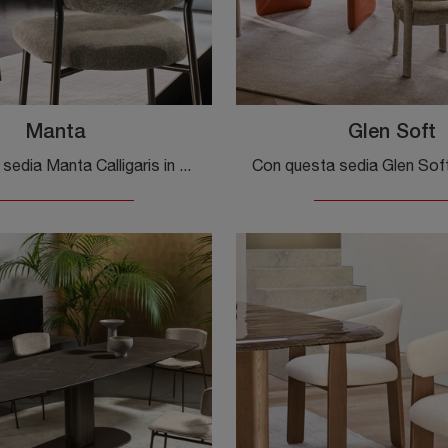
Manta
Glen Soft
Con questa sedia Manta Calligaris in tessuto, una delle nostre sedute fisse moderne, potrai impreziosire i tuoi interni.