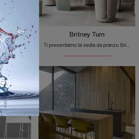
Britney Turn
Ti offriamo la sedia da pranzo Charlotte per ambientazioni design, tra le più esclusive Sedie fisse di Cattelan Italia.
Ti presentiamo la sedia da pranzo Britney Turn per atmosfere design, tra le più esclusive Sedie fisse di Cattelan Italia.