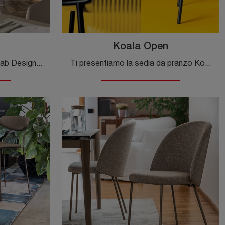
Koala Open
Con questa sedia Koala Scab Design in tessuto, una delle nostre sedute fisse design, potrai valorizzare i tuoi spazi.
Ti presentiamo la sedia da pranzo Koala Open per atmosfere design, tra le più belle Sedie fisse di Scab Design.