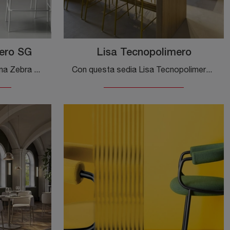
ero SG
Lisa Tecnopolimero
Ti offriamo la sedia da cucina Zebra Tecnopolimero SG per atmosfere moderne, tra le più esclusive Sedie sgabelli di Scab Design.
Con questa sedia Lisa Tecnopolimero Scab Design in plastica, una tra le nostre sedute sgabelli moderne, potrai valorizzare i tuoi locali.