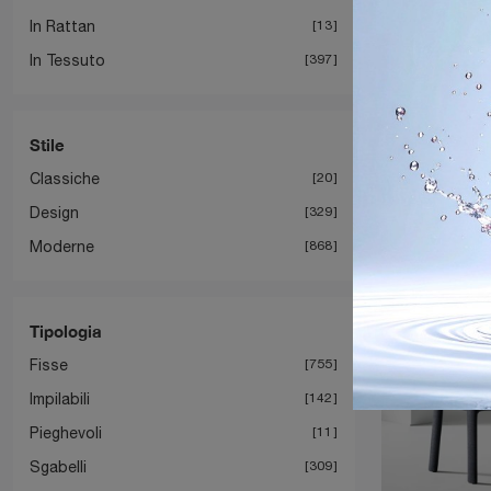
In Rattan
13
In Tessuto
397
Stile
Classiche
20
Design
329
Moderne
868
Tipologia
Fisse
755
Impilabili
142
Pieghevoli
11
Sgabelli
309