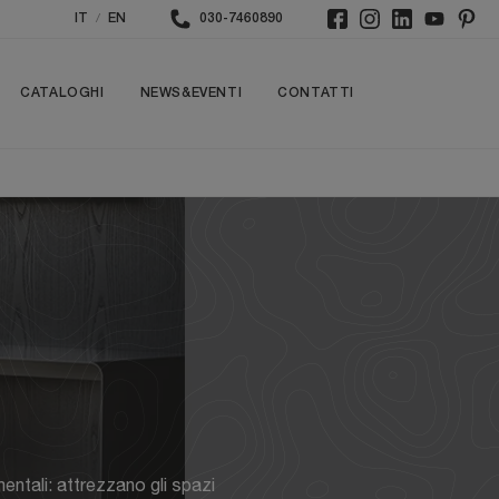
/
IT
EN
030-7460890
CATALOGHI
NEWS&EVENTI
CONTATTI
ntali: attrezzano gli spazi