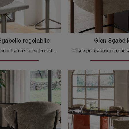
Sgabello regolabile
Glen Sgabell
Clicca e ottieni informazioni sulla sedia Holly Sgabello regolabile di Calligaris in tessuto: le più esclusive Sedie sgabelli moderne ti attendono.