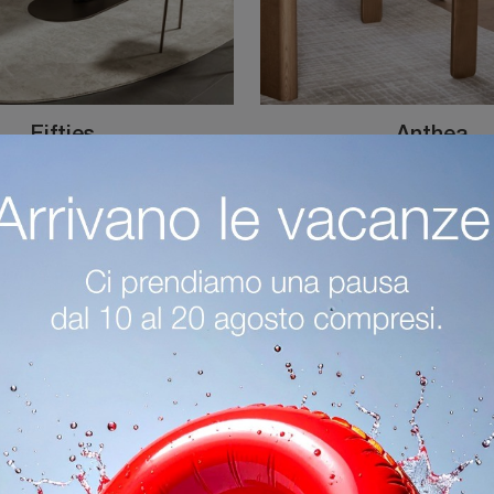
Fifties
Anthea
Ti offriamo la sedia da pranzo Fifties per atmosfere moderne, tra le più esclusive Sedie fisse di Calligaris.