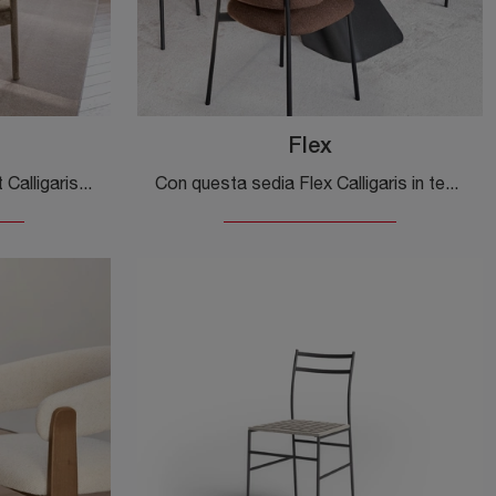
Flex
Con questa sedia Glen Soft Calligaris in tessuto, una delle nostre sedute fisse design, potrai arricchire i tuoi interni.
Con questa sedia Flex Calligaris in tessuto, una tra le nostre sedute fisse moderne, potrai completare i tuoi spazi.