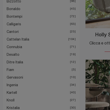
Bizzotto
96
Bonaldo
43
Bontempi
72
Calligaris
63
Cantori
23
Holly 
Cattelan Italia
104
Connubia
71
Desalto
19
Ditre Italia
12
Fiam
5
Gervasoni
10
Ingenia
34
Kartell
40
Knoll
27
Kristalia
30