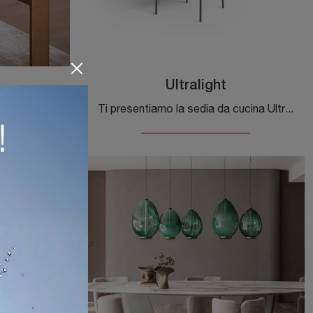
Ultralight
Con questa sedia Anthea Calligaris in tessuto, una delle nostre sedute fisse design, potrai completare i tuoi locali.
Ti presentiamo la sedia da cucina Ultralight per ambientazioni moderne, tra le più originali Sedie fisse di Desalto.