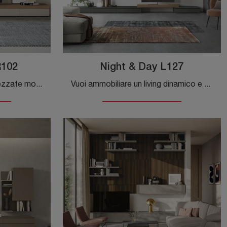
R102
Night & Day L127
Se vuoi pensili e pareti attrezzate moderne, opta per il modello Golf Contract R102 di Colombini Casa: clicca e ottieni informazioni!
Vuoi ammobiliare un living dinamico e operativo? Ti offriamo la parete attrezzata Night & Day L127 Colombini Casa dalle linee decise moderne.