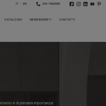
/
IT
EN
030-7460890
CATALOGHI
NEWS&EVENTI
CONTATTI
o interno è di primaria importanza