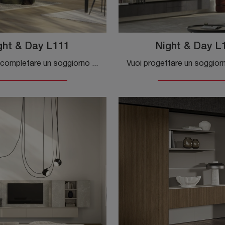
ght & Day L111
Night & Day L
Se desideri completare un soggiorno dinamico e operativo dalle linee moderne, ecco a te la parete attrezzata Night & Day L111 Colombini Casa.