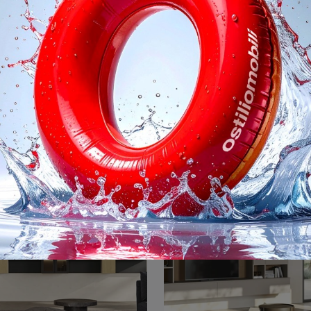
ght & Day L117
Night & Day L
Se vuoi ultimare un living pratico e operativo dalle linee moderne, ti offriamo la parete attrezzata Night & Day L117 Colombini Casa.