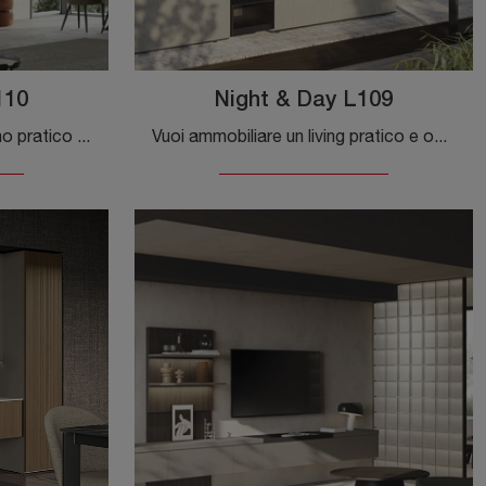
110
Night & Day L109
Vuoi progettare un soggiorno pratico e operativo? Ecco a te la parete attrezzata Night & Day L110 Colombini Casa dalle linee decise moderne.
Vuoi ammobiliare un living pratico e operativo? Ecco a te la parete attrezzata Night & Day L109 Colombini Casa dalle forme decise moderne.