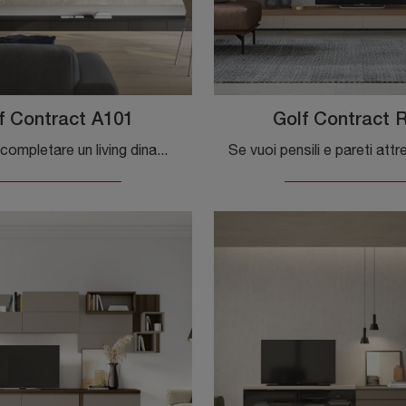
f Contract A101
Golf Contract 
Se desideri completare un living dinamico e operativo dalle linee moderne, ti offriamo la parete attrezzata Golf Contract A101 Colombini Casa.