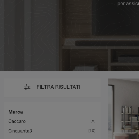
per assic
FILTRA RISULTATI
Marca
Caccaro
5
Cinquanta3
10