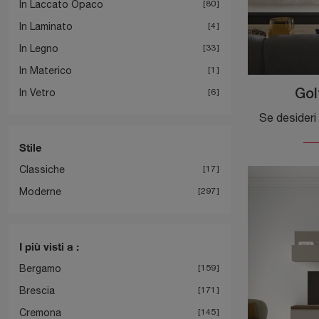
In Laccato Opaco
80
In Laminato
4
In Legno
33
In Materico
1
In Vetro
6
Gol
Stile
Classiche
17
Moderne
297
I più visti a :
Bergamo
159
Brescia
171
Cremona
145