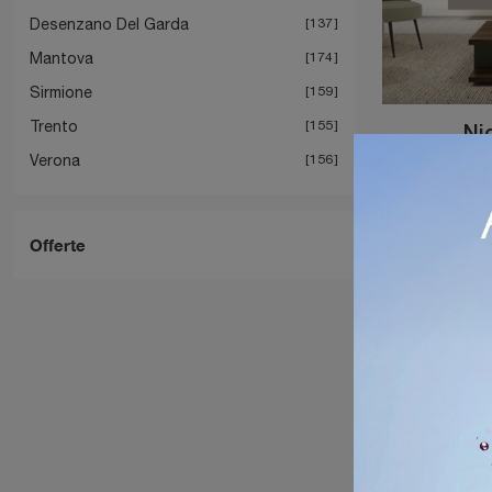
Desenzano Del Garda
137
Mantova
174
Sirmione
159
Trento
155
Ni
Verona
156
Offerte