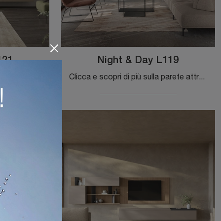
121
Night & Day L119
Se vuoi ultimare un soggiorno operativo e pratico dalle linee moderne, ti offriamo la parete attrezzata Night & Day L121 Colombini Casa.
Clicca e scopri di più sulla parete attrezzata Night & Day L119 della marca Colombini Casa: è la soluzione dalle linee moderne perfetta per te.