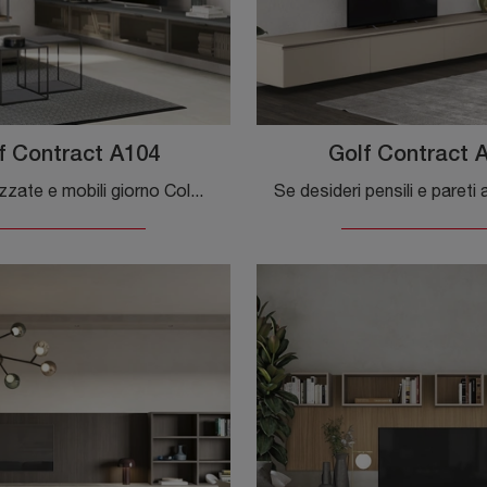
f Contract A104
Golf Contract 
Pareti attrezzate e mobili giorno Colombini Casa: clicca e scopri il modello Golf Contract A104 e potrai impreziosire stanze moderne di ogni genere.