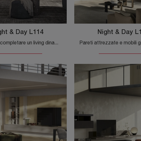
ght & Day L114
Night & Day L
Se desideri completare un living dinamico e operativo dalle linee moderne, ti presentiamo la parete attrezzata Night & Day L114 Colombini Casa.