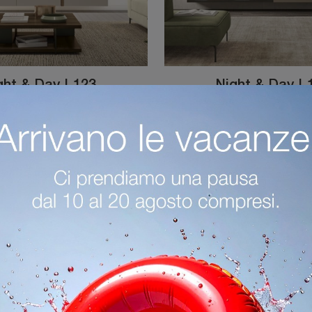
ght & Day L123
Night & Day L
Vuoi ammobiliare un soggiorno dinamico e operativo? Ecco a te la parete attrezzata Night & Day L123 Colombini Casa dalle linee decise moderne.