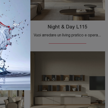
116
Night & Day L115
Pareti attrezzate e mobili giorno Colombini Casa: clicca e scopri il modello Night & Day L116 e potrai completare stanze moderne di ogni tipo.
Vuoi arredare un living pratico e operativo? Ti offriamo la parete attrezzata Night & Day L115 Colombini Casa dalle forme decise moderne.