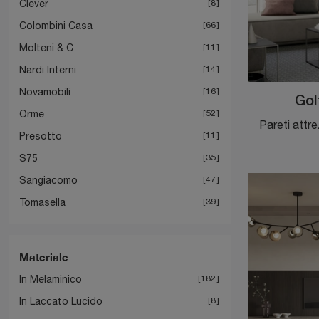
Clever
8
Colombini Casa
66
Molteni & C
11
Nardi Interni
14
Novamobili
16
Gol
Orme
52
Presotto
11
S75
35
Sangiacomo
47
Tomasella
39
Materiale
In Melaminico
182
In Laccato Lucido
8