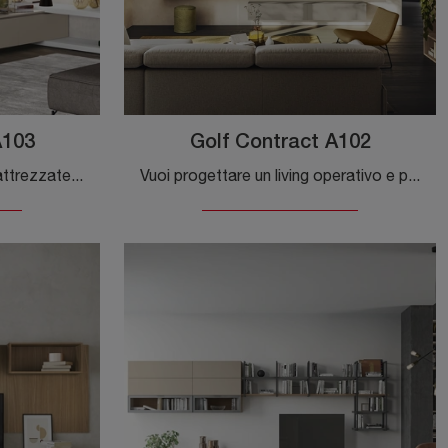
A103
Golf Contract A102
Se desideri pensili e pareti attrezzate moderne, prediligi il modello Golf Contract A103 di Colombini Casa: clicca e ottieni informazioni!
Vuoi progettare un living operativo e pratico? Ti offriamo la parete attrezzata Golf Contract A102 Colombini Casa dalle linee decise moderne.