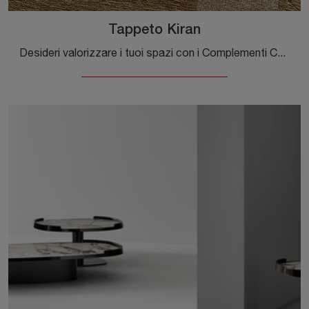
Tappeto Kiran
Desideri valorizzare i tuoi spazi con i Complementi Cattelan Italia? Eccoti molteplici modelli di tappeti in tessuto come Tappeto Kiran.