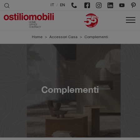
/
IT
EN
Home
>
Accessori Casa
>
Complementi
Complementi