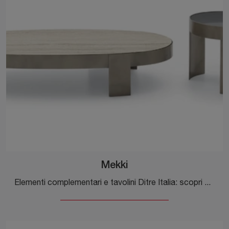
Mekki
Elementi complementari e tavolini Ditre Italia: scopri come impreziosire i tuoi locali moderni con il modello Mekki.