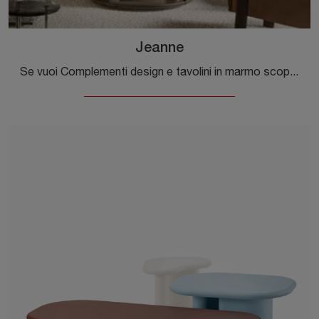
Jeanne
Se vuoi Complementi design e tavolini in marmo scopri di più sul modello Jeanne della marca Molteni & C.