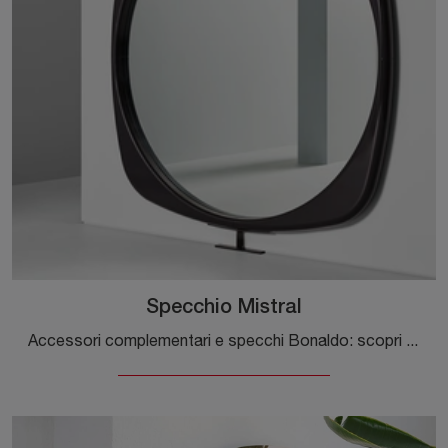
Specchio Mistral
Accessori complementari e specchi Bonaldo: scopri come impreziosire i tuoi spazi moderni con il modello Specchio Mistral.