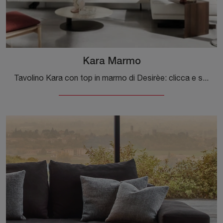
Kara Marmo
Tavolino Kara con top in marmo di Desirèe: clicca e scopri di più sui Complementi e tavolini moderni in marmo del rinomato brand!