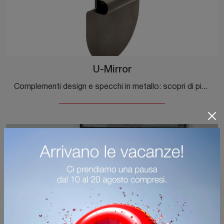
U-Mirror
Complementi design e specchi in metallo: scopri di più sul modello U-Mirror di Ditre Italia e potrai valorizzare i tuoi spazi.