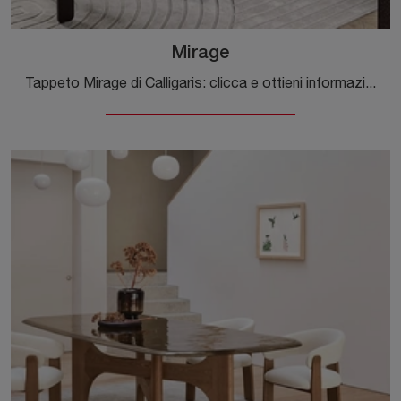
Mirage
Tappeto Mirage di Calligaris: clicca e ottieni informazioni sui Complementi e tappeti moderni in tessuto del rinomato brand!