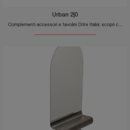
Urban 2|0
Complementi accessori e tavolini Ditre Italia: scopri come valorizzare i tuoi locali moderni con il modello Urban 2|0.