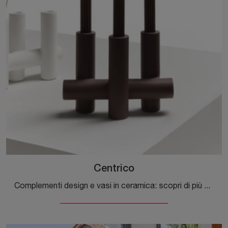
Centrico
Complementi design e vasi in ceramica: scopri di più sul modello Centrico di Minotti Italia e potrai arricchire i tuoi spazi.