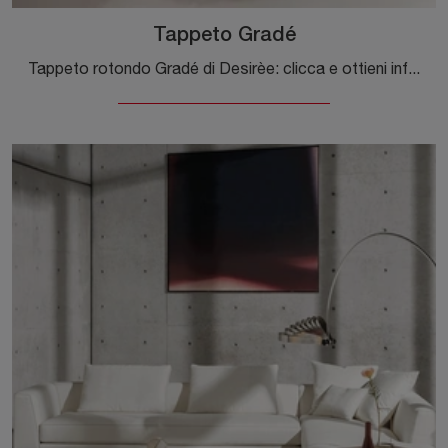
Tappeto Gradé
Tappeto rotondo Gradé di Desirèe: clicca e ottieni informazioni sui Complementi e tappeti design in tessuto del rinomato marchio!