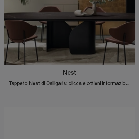
Nest
Tappeto Nest di Calligaris: clicca e ottieni informazioni sui Complementi e tappeti moderni in tessuto del noto e conosciuto marchio!