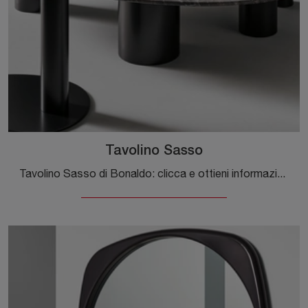
Tavolino Sasso
Tavolino Sasso di Bonaldo: clicca e ottieni informazioni sui Complementi e tavolini moderni in marmo del rinomato marchio!