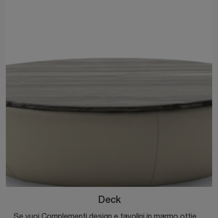
Deck
Se vuoi Complementi design e tavolini in marmo ottieni informazioni sul modello Deck del brand Ditre Italia.