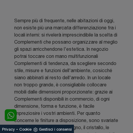
Sempre più di frequente, nelle abitazioni di oggi,
non esiste più una marcata differenziazione fra i
locali interni: si rivelerà imprescindibile la scelta di
Complementi che possano organizzare al meglio
gli spazi arricchendone l'estetica. In negozio
potrai toccare con mano multifunzionali
Complementi di tendenza, da scegliere secondo
stile, misure e funzioni dell'ambiente, cosicché
siano abbinati al resto dell'arredo. In un locale
non troppo grande, è consigliabile collocare
mobili dalle dimensioni proporzionate: grazie ai
Complementi disponibili in commercio, di ogni
dimensione, forma e funzione, è facile
impreziosire i vostri ambienti. Per quanto
concerne le finiture a disposizione, sono svariate
le opzioni tra cui variare: il legno, il cristallo, le
-
Privacy
Cookie
Gestisci i consensi