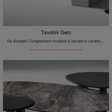
Tavolini Gem
Se desideri Complementi moderni e tavolini in ceramica ottieni informazioni sul modello Tavolini Gem della firma Bonaldo.