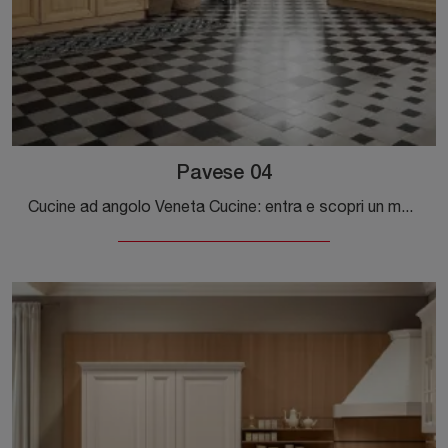
Pavese 04
Cucine ad angolo Veneta Cucine: entra e scopri un mondo di stile e design! La cucina convenzionale Pavese 04 ti attende.