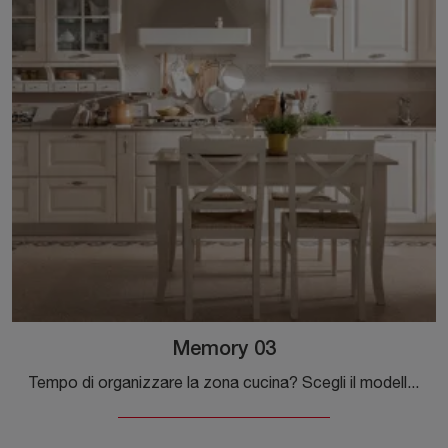
Memory 03
Tempo di organizzare la zona cucina? Scegli il modello Memory 03 Veneta Cucine tra le nostre Cucine Classiche ad angolo.