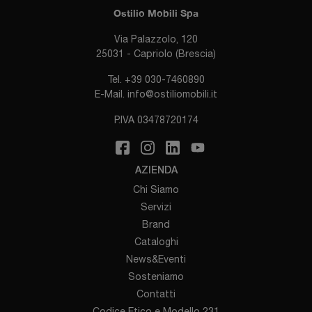
Ostilio Mobili Spa
Via Palazzolo, 120
25031 - Capriolo (Brescia)
Tel.
+39 030-7460890
E-Mail.
info@ostiliomobili.it
P.IVA 03478720174
AZIENDA
Chi Siamo
Servizi
Brand
Cataloghi
News&Eventi
Sosteniamo
Contatti
Codice Etico e Modello 231