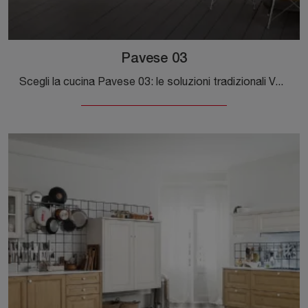
Pavese 03
Scegli la cucina Pavese 03: le soluzioni tradizionali Veneta Cucine in legno sono sinonimo di qualità, stile e design.