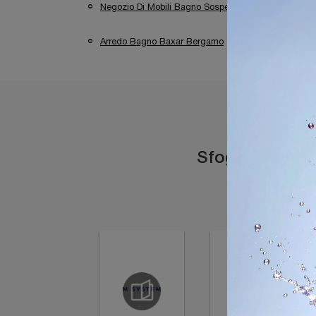
Negozio Di Mobili Bagno Sospesi A Bergamo
Arredo Bagno Baxar Bergamo
Sfoglia i catal