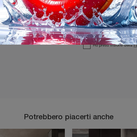
Ho preso visione della
P
Potrebbero piacerti anche