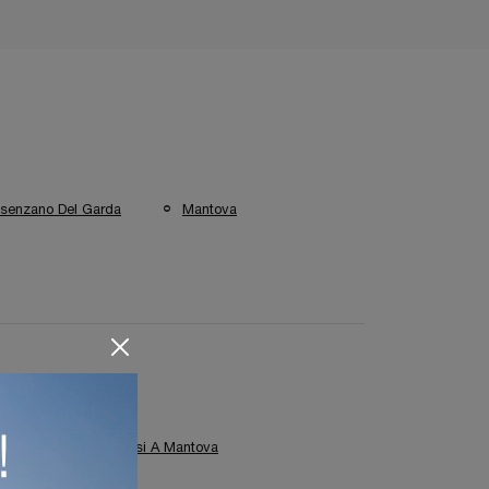
senzano Del Garda
Mantova
i Mobili Bagno Sospesi A Mantova