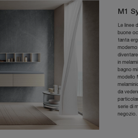
M1 Sy
Le linee 
buone occ
tanta erg
moderno 
diventare
in melami
bagno mix
modello 
melaminic
da vedere
particola
serie di 
negozio.