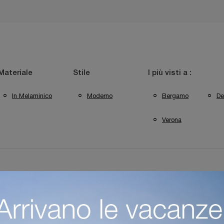
Materiale
Stile
I più visti a :
In Melaminico
Moderno
Bergamo
De
Verona
Negozio Di Mobili Bagno Sospesi A Desenzano Del Garda
Negozio D