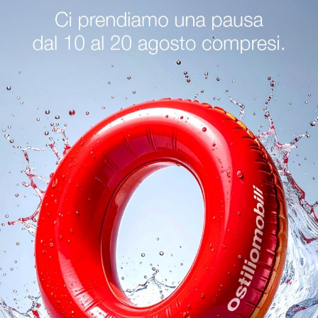
Arredo Bagno Baxar Verona
Arredo Bagno Baxar Desenzano Del 
oghi
Richiedi 