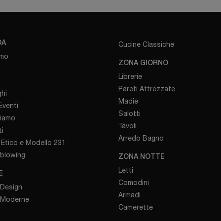
DA
Cucine Classiche
amo
ZONA GIORNO
Librerie
Pareti Attrezzate
hi
Madie
venti
Salotti
iamo
Tavoli
i
Arredo Bagno
Etico e Modello 231
eblowing
ZONA NOTTE
Letti
E
Comodini
 Design
Armadi
 Moderne
Camerette