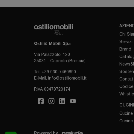
AZIEN
Chi Si
Servizi
Ostilio Mobili Spa
Brand
Via Palazzolo, 120
Catalog
25031 - Capriolo (Brescia)
News&E
Sosten
Tel.
+39 030-7460890
E-Mail.
info@ostiliomobili.it
Contatt
Codice 
P.IVA 03478720174
Whistl
CUCIN
Cucine
Cucine
Powered by