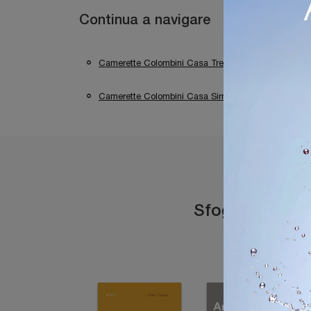
Continua a navigare
Camerette Colombini Casa Trento
Cameret
Camerette Colombini Casa Sirmione
Sfoglia i catal