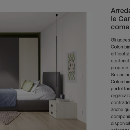
Arred
le Ca
come 
Gli acces
Colombini
difficolt
contenut
propone,
Scopri n
Colombini
perfetta
organizza
contraddi
anche que
componibi
disponibi