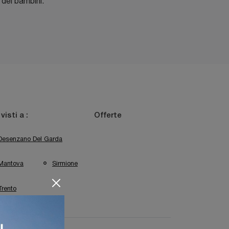
dei bambini.
 visti a :
Offerte
Desenzano Del Garda
Mantova
Sirmione
Trento