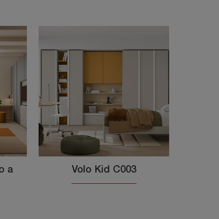
o a
Volo Kid C003