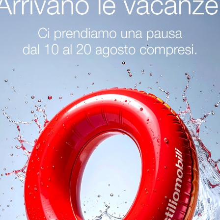
te Colombini Casa Desenzano Del Garda
Camerette Colombini Cas
oghi
Richiedi 