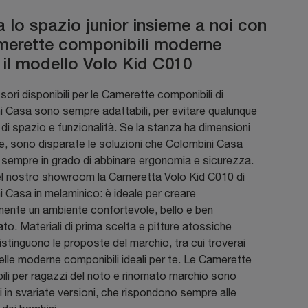
a lo spazio junior insieme a noi con
merette componibili moderne
il modello Volo Kid C010
sori disponibili per le Camerette componibili di
 Casa sono sempre adattabili, per evitare qualunque
à di spazio e funzionalità. Se la stanza ha dimensioni
e, sono disparate le soluzioni che Colombini Casa
 sempre in grado di abbinare ergonomia e sicurezza.
el nostro showroom la Cameretta Volo Kid C010 di
 Casa in melaminico: è ideale per creare
mente un ambiente confortevole, bello e ben
to. Materiali di prima scelta e pitture atossiche
stinguono le proposte del marchio, tra cui troverai
lle moderne componibili ideali per te. Le Camerette
li per ragazzi del noto e rinomato marchio sono
li in svariate versioni, che rispondono sempre alle