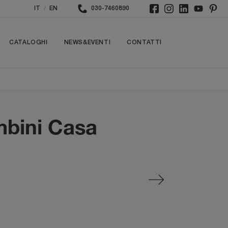
/
IT
EN
030-7460890
CATALOGHI
NEWS&EVENTI
CONTATTI
mbini Casa