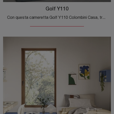
Golf Y110
Con questa cameretta Golf Y110 Colombini Casa, tra le soluzioni a ponte, potrai ammobiliare stanze moderne per ragazzi.