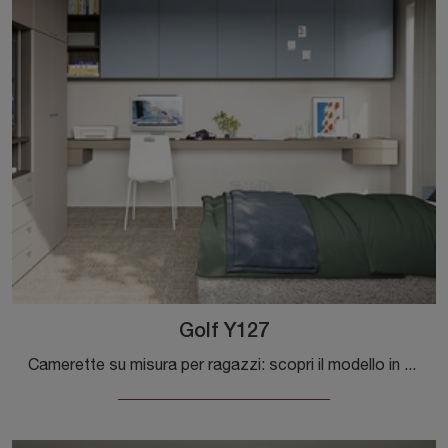
Golf Y127
Camerette su misura per ragazzi: scopri il modello in melaminico Golf Y127 di Colombini Casa per stanzette moderne.