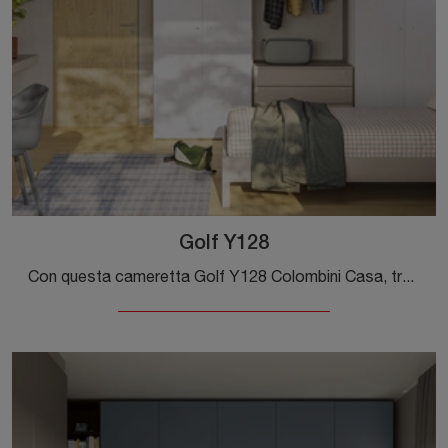
Golf Y128
Con questa cameretta Golf Y128 Colombini Casa, tra le soluzioni componibili, potrai arredare stanze moderne per ragazzi.