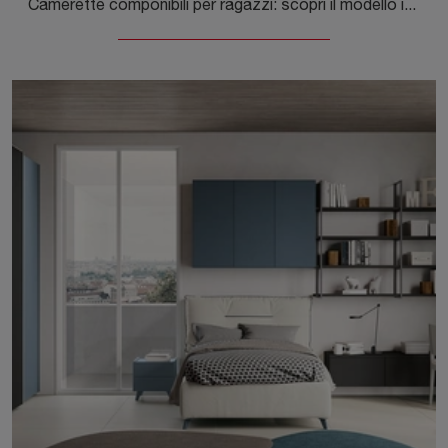
Camerette componibili per ragazzi: scopri il modello in melaminico Golf Y126 di Colombini Casa per stanzette moderne.