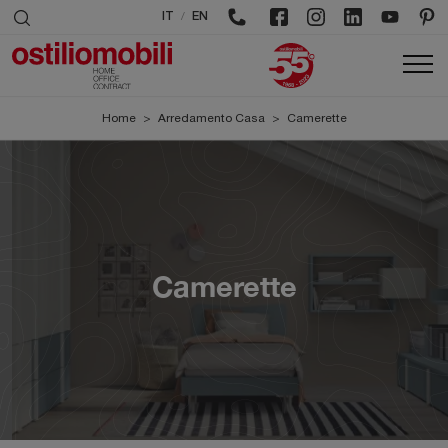
/
IT
EN
Home
>
Arredamento Casa
>
Camerette
Camerette