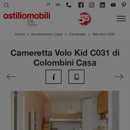
/
IT
EN
Home
>
Arredamento Casa
>
Camerette
>
Volo Kid C031
Cameretta Volo Kid C031 di
Colombini Casa