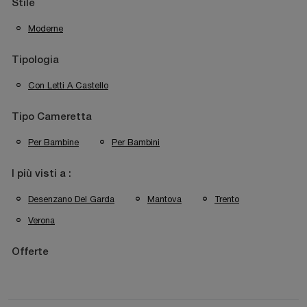
Stile
Moderne
Tipologia
Con Letti A Castello
Tipo Cameretta
Per Bambine
Per Bambini
I più visti a :
Desenzano Del Garda
Mantova
Trento
Verona
Offerte