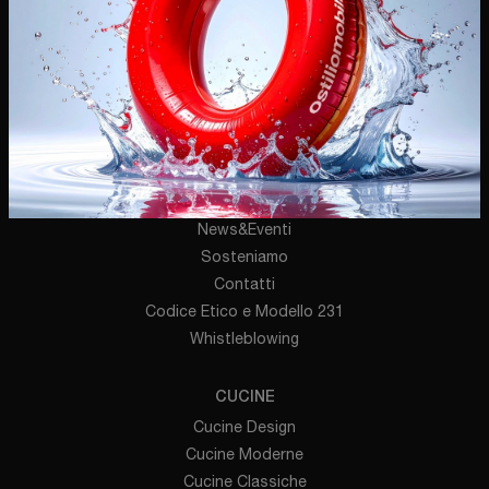
P.IVA 03478720174
AZIENDA
Chi Siamo
Servizi
Brand
Cataloghi
News&Eventi
Sosteniamo
Contatti
Codice Etico e Modello 231
Whistleblowing
CUCINE
Cucine Design
Cucine Moderne
Cucine Classiche