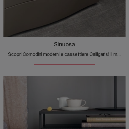
Sinuosa
Scopri Comodini moderni e cassettiere Calligaris! Il modello Sinuosa realizzato in laccato opaco è la soluzione ottimale.