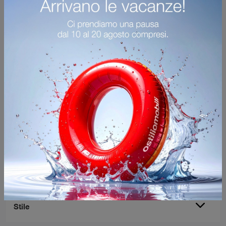
Boston Comò
Se desideri sapere di più sul modello Boston Comò, clicca e scopri i Comodini e comò Calligaris ideali per la tua zona del riposo.
AZZERA FILTRI
Marca
Materiale
Stile