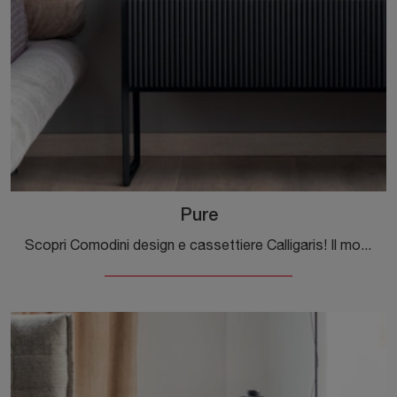
Pure
Scopri Comodini design e cassettiere Calligaris! Il modello Pure costruito in legno è l'acquisto perfetto.