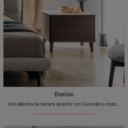
Boston
Vuoi allestire la camera da letto con Comodini e mobili con cassetti di Calligaris? Eccoti il modello Boston in legno per spazi moderni.