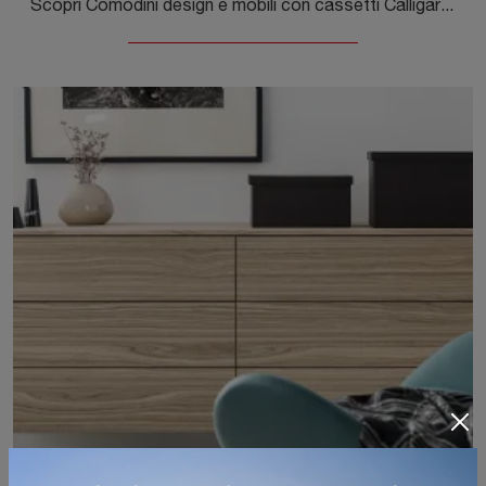
Scopri Comodini design e mobili con cassetti Calligaris! Il modello Lake costruito in legno è il miglior acquisto.