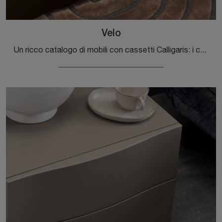
Velo
Un ricco catalogo di mobili con cassetti Calligaris: i comodini moderni in laccato opaco, come Velo, sono tra le proposte più originali.