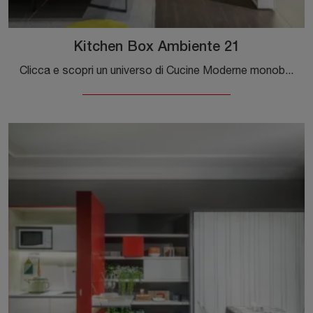
Kitchen Box Ambiente 21
Clicca e scopri un universo di Cucine Moderne monoblocco salvaspazio: la cucina Kitchen Box Ambiente 21 Clei in laccato opaco ti attende!