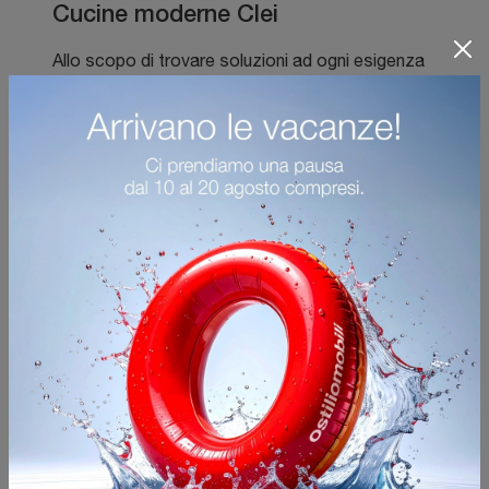
Cucine moderne Clei
Allo scopo di trovare soluzioni ad ogni esigenza
dei clienti, diamo supporto dalla progettazione,
con visita per la misurazione degli spazi, e
consulenza di montaggio. Ti assicureremo
l'opportunità di arredare al meglio lo spazio a
disposizione, coniugando versatilità e contenuto
Clei
estetico con
. Per chi desidera conciliare
stile con finiture di grande qualità durante
l'acquisto dei propri mobili, il nostro negozio è la
scelta perfetta! Proponiamo le proposte
Cucine Moderne
Clei
d'arredo di
, costruite per
mezzo di processi di produzione di ultima
generazione. Materiali di prima scelta, proposte
attuali e ogni tipologia di suggerimento ti
attendono in negozio. Progettare gli spazi indoor
ricercando il tuo stile personale con
composizioni dei migliori marchi è per noi