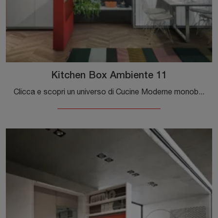
Kitchen Box Ambiente 11
Clicca e scopri un universo di Cucine Moderne monoblocco salvaspazio: la cucina Kitchen Box Ambiente 11 Clei in laccato opaco ti sta aspettando!