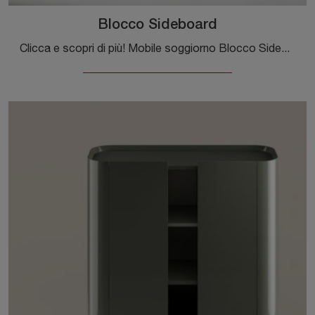
Blocco Sideboard
Clicca e scopri di più! Mobile soggiorno Blocco Sideboard di Bonaldo in legno laccato: ti sta aspettando per completare le tue stanze moderne.