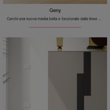
Geny
Cerchi una nuova madia bella e funzionale dalle linee moderne? Ti presentiamo il modello Geny di Orme, realizzato in melaminico.