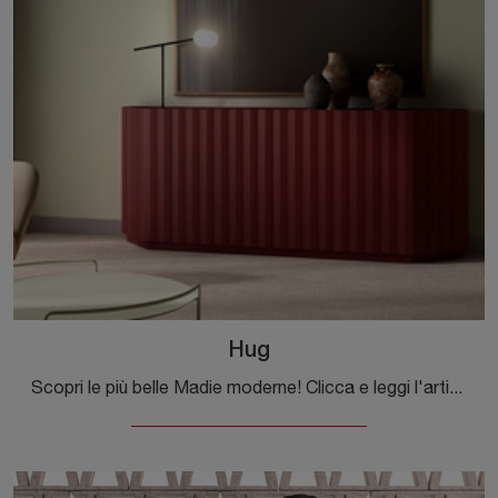
Hug
Scopri le più belle Madie moderne! Clicca e leggi l'articolo: mobile soggiorno Hug in laccato opaco, soluzione bella e funzionale.