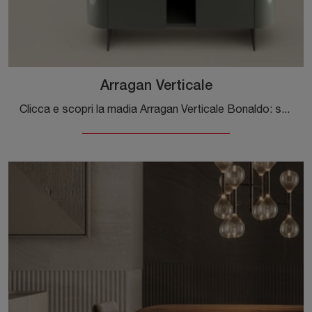
Arragan Verticale
Clicca e scopri la madia Arragan Verticale Bonaldo: se desideri mobili in legno laccato per stanze moderne, questa è la scelta ideale per te!