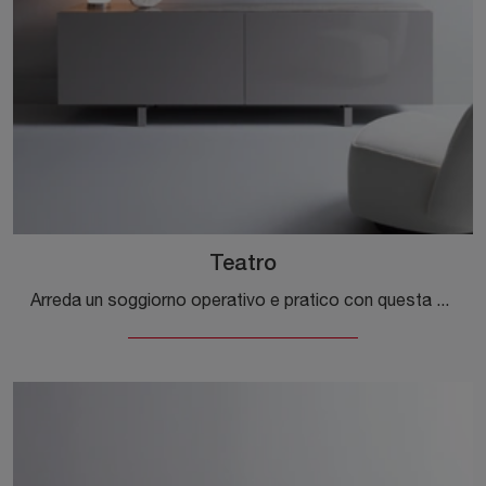
Teatro
Arreda un soggiorno operativo e pratico con questa madia Teatro di Desiree: scopri le più esclusive Madie in laccato opaco.