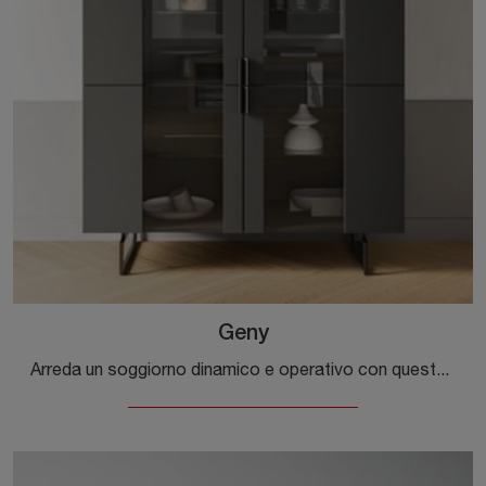
Geny
Arreda un soggiorno dinamico e operativo con questa madia Geny di Orme: scopri le più belle Madie in melaminico.