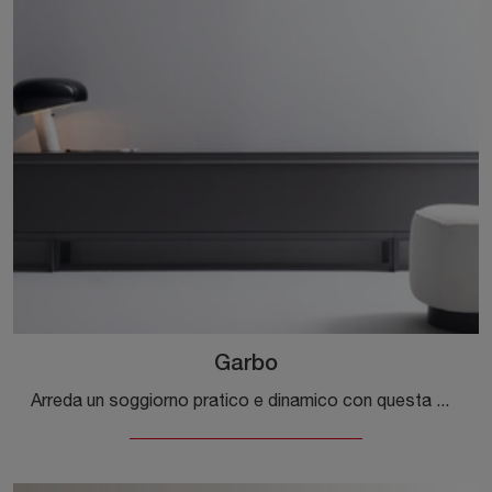
Garbo
Arreda un soggiorno pratico e dinamico con questa madia Garbo di Desiree: scopri le più esclusive Madie in laccato opaco.