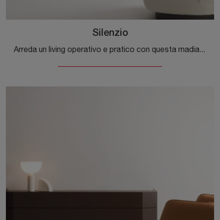
Silenzio
Arreda un living operativo e pratico con questa madia Silenzio di Desiree: scopri le più esclusive Madie in laccato opaco.