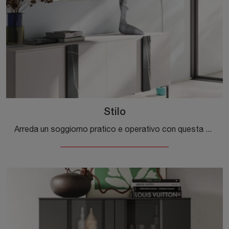
Stilo
Arreda un soggiorno pratico e operativo con questa madia Stilo di Orme: scopri le più belle Madie in melaminico.