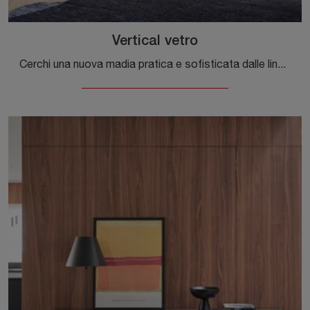
Vertical vetro
Cerchi una nuova madia pratica e sofisticata dalle linee moderne? Ti offriamo il modello Vertical vetro di Calligaris, realizzato in vetro.