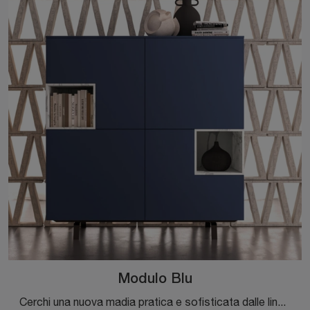
Modulo Blu
Cerchi una nuova madia pratica e sofisticata dalle linee moderne? Ecco a te il modello Modulo Blu di Orme, realizzato in laccato opaco.