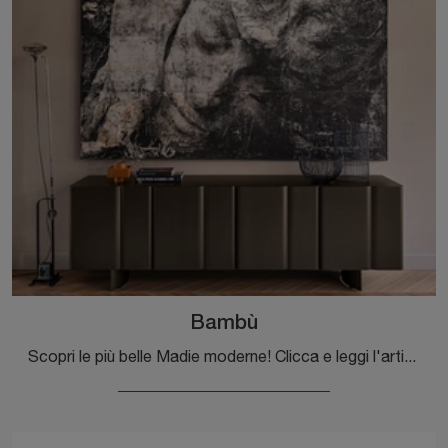
Bambù
Scopri le più belle Madie moderne! Clicca e leggi l'articolo: madia Bambù in laccato opaco, soluzione bella e funzionale.