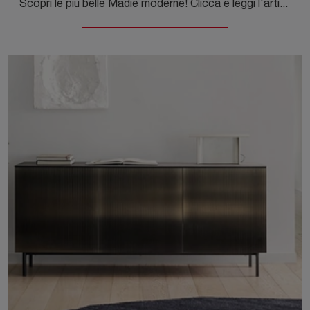
Scopri le più belle Madie moderne! Clicca e leggi l'articolo: madia Cross in laccato opaco, soluzione pratica e sofisticata.