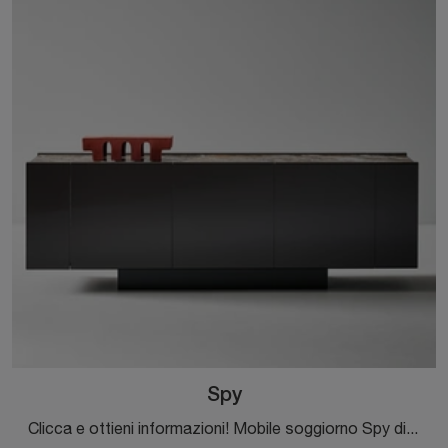
Spy
Clicca e ottieni informazioni! Mobile soggiorno Spy di Bonaldo in legno laccato: ti sta aspettando per valorizzare le tue stanze moderne.