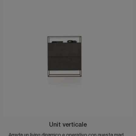
Unit verticale
Arreda un living dinamico e operativo con questa madia Unit verticale di Ditre Italia: scopri le più belle Madie in MDF.