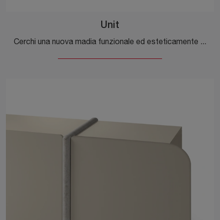
Unit
Cerchi una nuova madia funzionale ed esteticamente gradevole dalle linee moderne? Ti offriamo il modello Unit di Ditre Italia, realizzato in MDF.