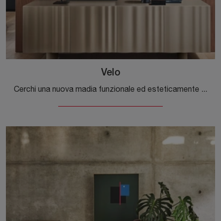
Velo
Cerchi una nuova madia funzionale ed esteticamente gradevole dalle linee moderne? Ti offriamo il modello Velo di Calligaris, realizzato in laccato ...