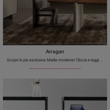
Arragan
Scopri le più esclusive Madie moderne! Clicca e leggi l'articolo: mobile soggiorno Arragan in legno laccato, soluzione bella e di grande qualità.