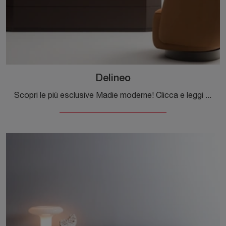
Delineo
Scopri le più esclusive Madie moderne! Clicca e leggi l'articolo: mobile soggiorno Delineo in laccato opaco, soluzione funzionale ed esteticamente ...