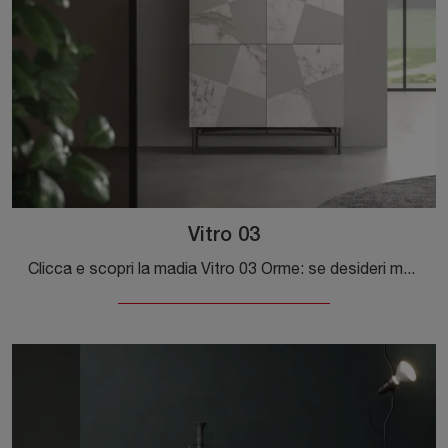
Vitro 03
Clicca e scopri la madia Vitro 03 Orme: se desideri mobili in vetro per stanze moderne, questa è la soluzione ottimale per te!