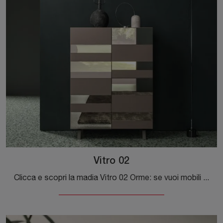
Vitro 02
Clicca e scopri la madia Vitro 02 Orme: se vuoi mobili in vetro per stanze moderne, questa è l'acquisto perfetto per te!