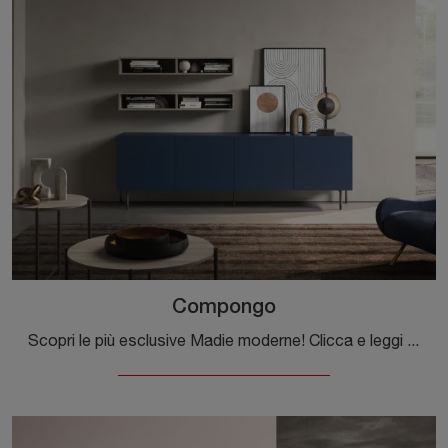
Compongo
Scopri le più esclusive Madie moderne! Clicca e leggi l'articolo: mobile soggiorno Compongo in laccato opaco, soluzione bella e funzionale.