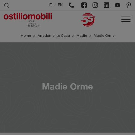
/
IT
EN
Home
>
Arredamento Casa
>
Madie
>
Madie Orme
Madie Orme