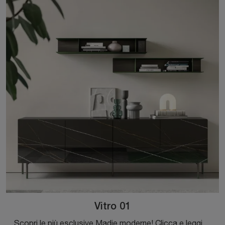
Vitro 01
Scopri le più esclusive Madie moderne! Clicca e leggi l'articolo: madia Vitro 01 in vetro, soluzione funzionale ed esteticamente gradevole.