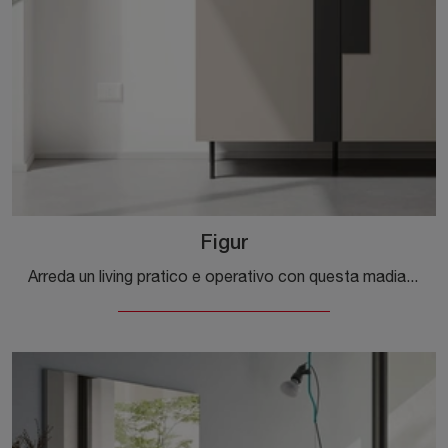
Figur
Arreda un living pratico e operativo con questa madia Figur di Orme: scopri le più belle Madie in melaminico.