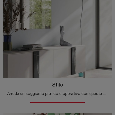
Stilo
Arreda un soggiorno pratico e operativo con questa madia Stilo di Orme: scopri le più belle Madie in melaminico.