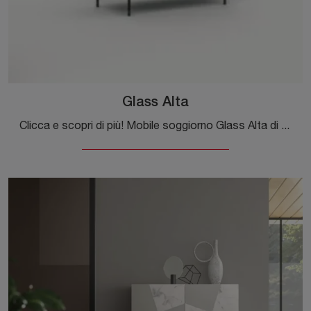
Glass Alta
Clicca e scopri di più! Mobile soggiorno Glass Alta di Orme in vetro: ti sta aspettando per completare le tue stanze moderne.