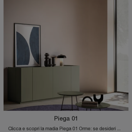
Piega 01
Clicca e scopri la madia Piega 01 Orme: se desideri mobili in laccato opaco per stanze moderne, questa è la scelta ideale per te!