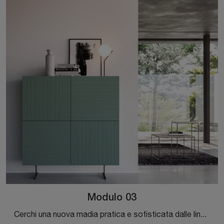
Modulo 03
Cerchi una nuova madia pratica e sofisticata dalle linee moderne? Ti offriamo il modello Modulo 03 di Orme, realizzato in laccato opaco.