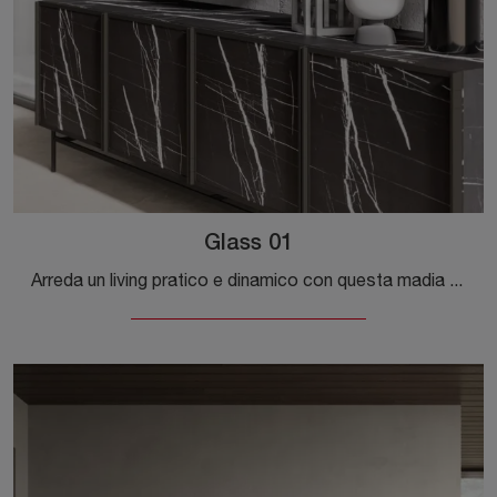
Glass 01
Arreda un living pratico e dinamico con questa madia Glass 01 di Orme: scopri le più originali Madie in melaminico.