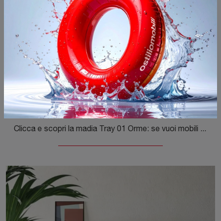
Tray 01
Clicca e scopri la madia Tray 01 Orme: se vuoi mobili in melaminico per stanze moderne, questa è la scelta ideale per te!