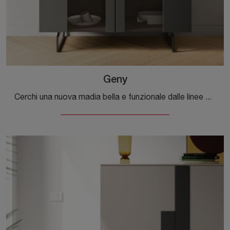
Geny
Cerchi una nuova madia bella e funzionale dalle linee moderne? Ti presentiamo il modello Geny di Orme, realizzato in melaminico.