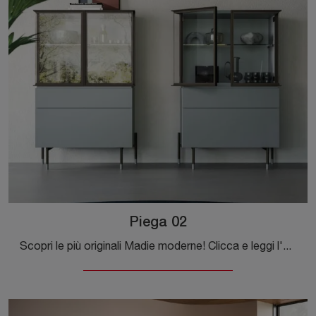
Piega 02
Scopri le più originali Madie moderne! Clicca e leggi l'articolo: madia Piega 02 in laccato opaco, soluzione pratica e sofisticata.