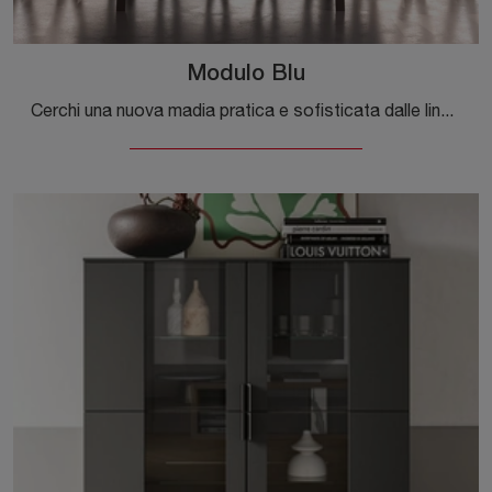
Modulo Blu
Cerchi una nuova madia pratica e sofisticata dalle linee moderne? Ecco a te il modello Modulo Blu di Orme, realizzato in laccato opaco.