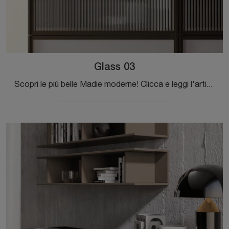
Glass 03
Scopri le più belle Madie moderne! Clicca e leggi l'articolo: mobile soggiorno Glass 03 in vetro, soluzione bella e di grande qualità.