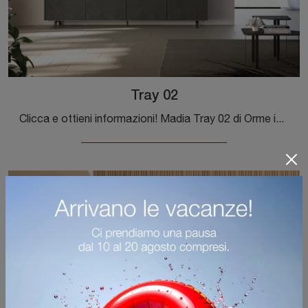
Tray 02
Clicca e ottieni informazioni! Madia Tray 02 di Orme in melaminico: ti sta aspettando per valorizzare le tue stanze moderne.