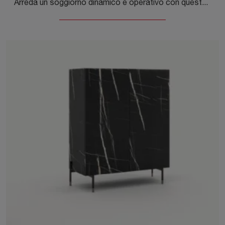
Arreda un soggiorno dinamico e operativo con questa madia Geny di Orme: scopri le più belle Madie in melaminico.