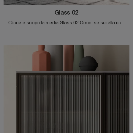
Glass 02
Clicca e scopri la madia Glass 02 Orme: se sei alla ricerca di mobili in vetro per stanze moderne, questa è la soluzione ottimale per te!