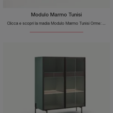
Modulo Marmo Tunisi
Clicca e scopri la madia Modulo Marmo Tunisi Orme: se sei alla ricerca di mobili in melaminico per stanze moderne, questa è la scelta ideale per te!