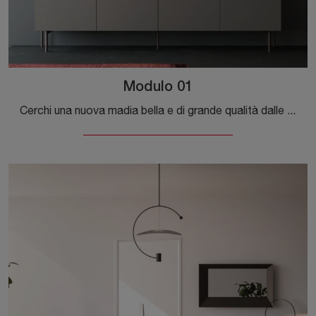
Modulo 01
Cerchi una nuova madia bella e di grande qualità dalle linee moderne? Ti presentiamo il modello Modulo 01 di Orme, realizzato in laccato opaco.