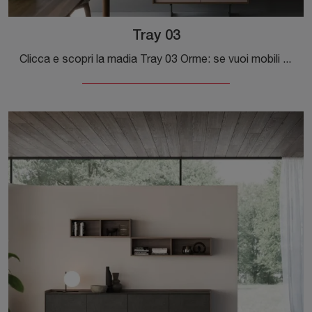
Tray 03
Clicca e scopri la madia Tray 03 Orme: se vuoi mobili in laccato opaco per stanze moderne, questa è la scelta ideale per te!