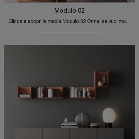
Modulo 02
Clicca e scopri la madia Modulo 02 Orme: se vuoi mobili in laccato opaco per stanze moderne, questa è l'acquisto perfetto per te!