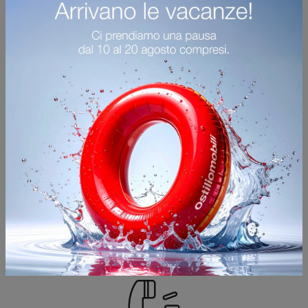
ORARI D'APERTURA
SHOWROOM
Via Palazzolo, 120
25031 - Capriolo (Brescia)
Dal Lunedì al Sabato 09:00 - 12:00 / 14:30 -
19:30
Domenica chiuso
A 500 metri dal casello autostradale di Palazzolo
sull'Oglio.
Ampio parcheggio riservato.
PRENOTA UNA CONSULENZA