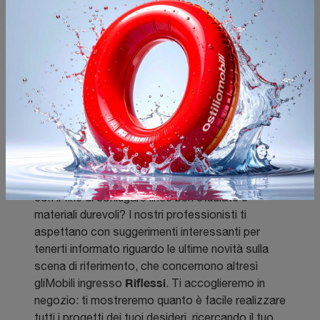
Mobili ingresso Riflessi
Al fine di dare risposta alle tue esigenze diamo
supporto con sopralluogo per la misurazione
degli spazi e nella fase post vendita con
montaggio mobili a domicilio. Attualmente
decorare i locali interni con stile e charme, con
riguardo verso varie tonalità e dettagli attuali, è
fondamentale. Sei intenzionato a ammobiliare i
Mobili ingresso
tuoi locali con
dei più noti brand,
con il fine di coniugare linee ben studiate e
materiali durevoli? I nostri professionisti ti
aspettano con suggerimenti interessanti per
tenerti informato riguardo le ultime novità sulla
scena di riferimento, che concernono altresì
Riflessi
gliMobili ingresso
. Ti accoglieremo in
negozio: ti mostreremo quanto è facile realizzare
tutti i progetti dei tuoi desideri, ricercando il tuo