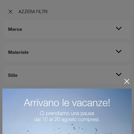
AZZERA FILTRI
Marca
Materiale
Stile
I più visti a :