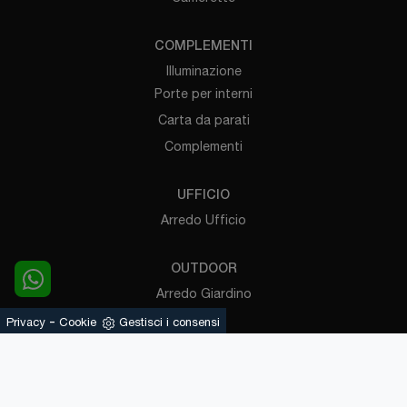
COMPLEMENTI
Illuminazione
Porte per interni
Carta da parati
Complementi
UFFICIO
Arredo Ufficio
OUTDOOR
Arredo Giardino
Pergole
-
Privacy
Cookie
Gestisci i consensi
Powered by