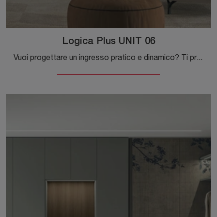
Logica Plus UNIT 06
Vuoi progettare un ingresso pratico e dinamico? Ti presentiamo il mobile Logica Plus UNIT 06 di Tomasella in melaminico, pensato per spazi moderni.