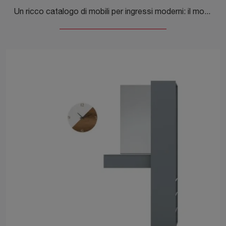
Un ricco catalogo di mobili per ingressi moderni: il modello Ingresso comp 3 Tomasella in laccato opaco ti sta aspettando per ultimare l'arredo.