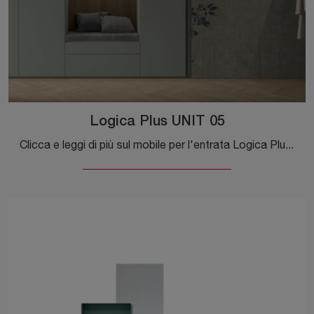
Logica Plus UNIT 05
Clicca e leggi di più sul mobile per l'entrata Logica Plus UNIT 05 di Tomasella! Potrai arredare spazi design ammobiliandoli al meglio.