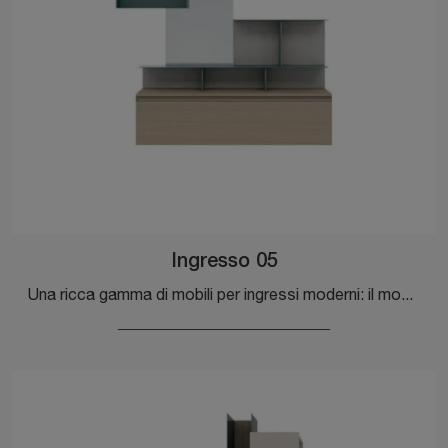
Ingresso 05
Una ricca gamma di mobili per ingressi moderni: il modello Ingresso 05 Tomasella in melaminico ti sta aspettando per ultimare l'arredamento.