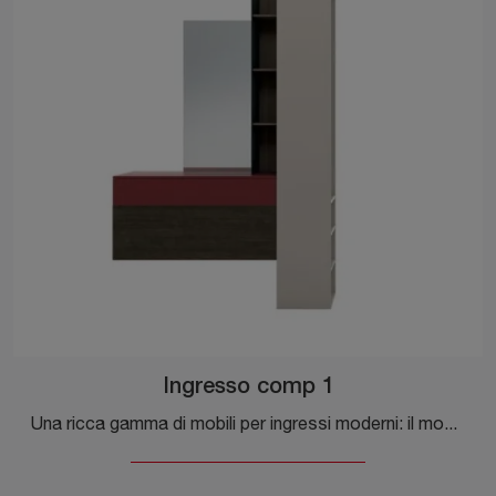
Ingresso comp 1
Una ricca gamma di mobili per ingressi moderni: il modello Ingresso comp 1 Tomasella in laccato opaco ti sta aspettando per completare l'arredo.