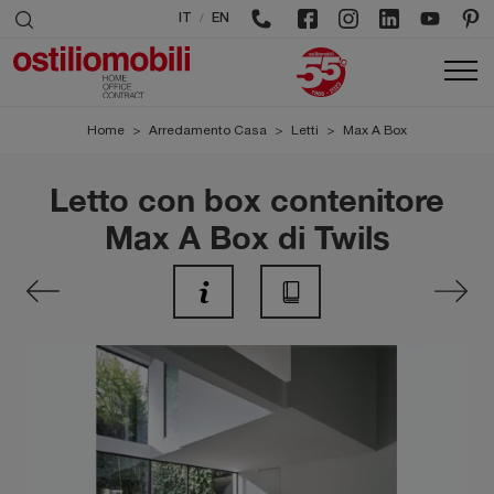
/
IT
EN
Home
>
Arredamento Casa
>
Letti
>
Max A Box
Letto con box contenitore
Max A Box di Twils