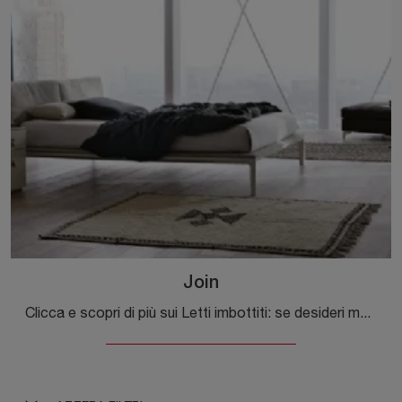
Join
Clicca e scopri di più sui Letti imbottiti: se desideri modelli matrimoniali moderni, il modello Join Alivar fa per te.