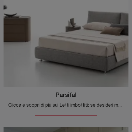
Parsifal
Clicca e scopri di più sui Letti imbottiti: se desideri modelli matrimoniali moderni, il modello Parsifal Alivar fa al caso tuo.