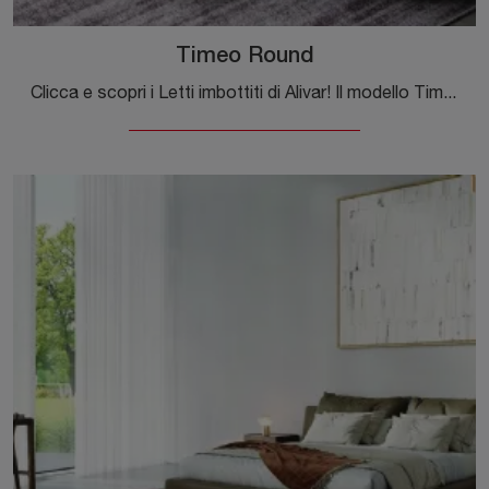
Timeo Round
Clicca e scopri i Letti imbottiti di Alivar! Il modello Timeo Round in tessuto ti attende nelle versioni matrimoniali.