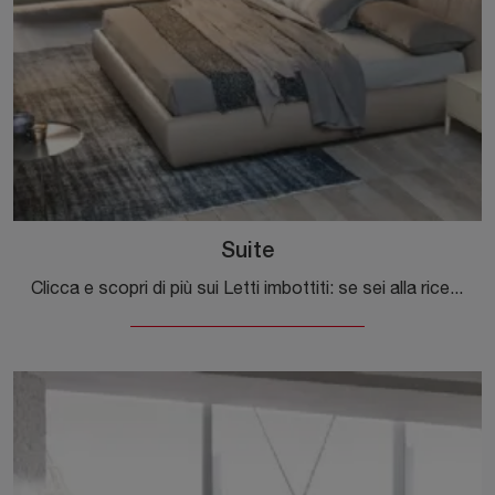
Suite
Clicca e scopri di più sui Letti imbottiti: se sei alla ricerca di modelli matrimoniali moderni, il modello Suite Alivar fa al caso tuo.