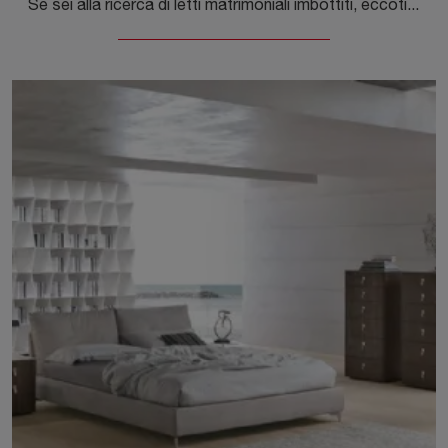
Se sei alla ricerca di letti matrimoniali imbottiti, eccoti il modello Maya in pelle per valorizzare la zona notte.