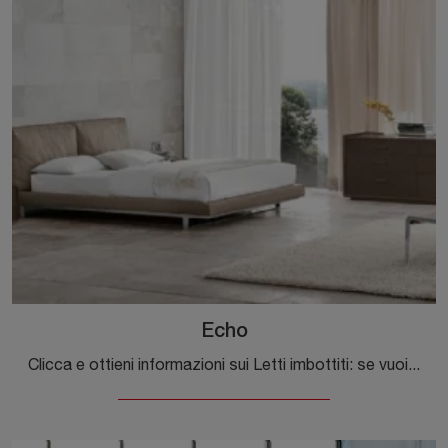
Echo
Clicca e ottieni informazioni sui Letti imbottiti: se vuoi modelli matrimoniali design, il modello Echo Alivar fa al caso tuo.