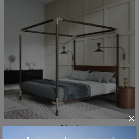
Arborè
Se sei alla ricerca di letti matrimoniali imbottiti, ecco qui il modello Arborè in tessuto per completare la zona notte.