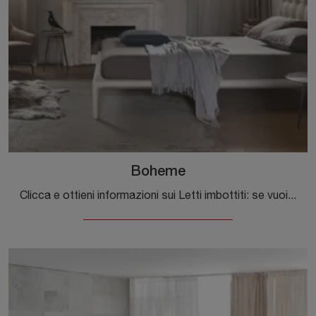
Boheme
Clicca e ottieni informazioni sui Letti imbottiti: se vuoi modelli matrimoniali moderni, il modello Boheme Alivar fa al caso tuo.