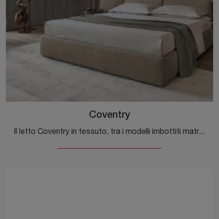
Coventry
Il letto Coventry in tessuto, tra i modelli imbottiti matrimoniali moderni di Alivar, è perfetto per assicurarti il relax totale.