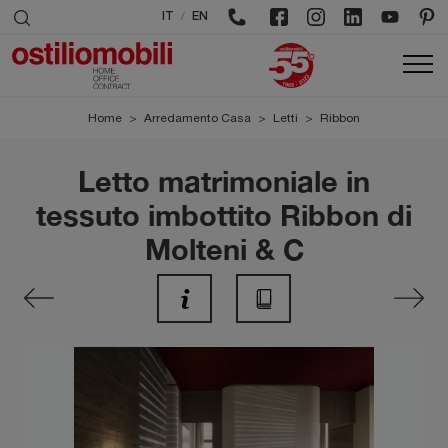
/
IT
EN
Home
>
Arredamento Casa
>
Letti
>
Ribbon
Letto matrimoniale in
tessuto imbottito Ribbon di
Molteni & C