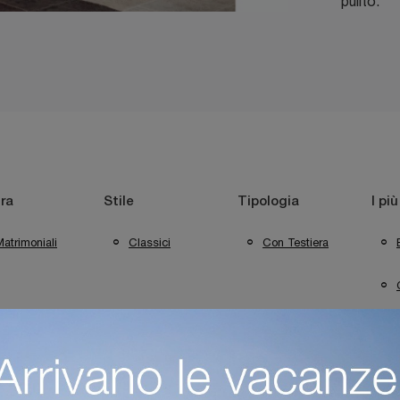
pulito.
ra
Stile
Tipologia
I più
atrimoniali
Classici
Con Testiera