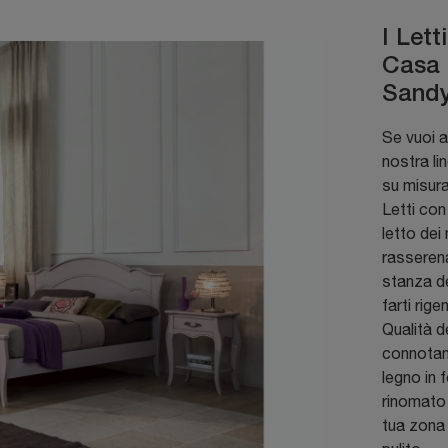
I Lett
Casa 
Sand
Se vuoi al
nostra li
su misura
Letti con
letto dei
rasserena
stanza de
farti rige
Qualità d
connotano 
legno in 
rinomato 
tua zona 