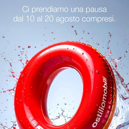
ergamo
Letti Tonin Casa Cremona
Letti Tonin Casa Sirmion
oghi
Richiedi 