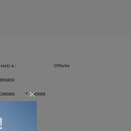
 visti a :
Offerte
Bergamo
Cremona
Sirmione
Trento