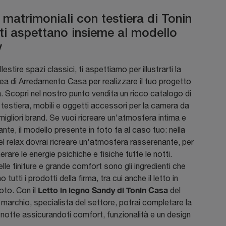
i matrimoniali con testiera di Tonin
ti aspettano insieme al modello
y
lestire spazi classici, ti aspettiamo per illustrarti la
nea di Arredamento Casa per realizzare il tuo progetto
. Scopri nel nostro punto vendita un ricco catalogo di
 testiera, mobili e oggetti accessori per la camera da
 migliori brand. Se vuoi ricreare un'atmosfera intima e
nte, il modello presente in foto fa al caso tuo: nella
l relax dovrai ricreare un'atmosfera rasserenante, per
nerare le energie psichiche e fisiche tutte le notti.
elle finiture e grande comfort sono gli ingredienti che
tutti i prodotti della firma, tra cui anche il letto in
Letto in legno Sandy di Tonin Casa
foto. Con il
del
marchio, specialista del settore, potrai completare la
notte assicurandoti comfort, funzionalità e un design