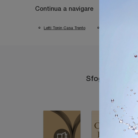
Continua a navigare
Letti Tonin Casa Trento
Letti Tonin Casa B
Sfoglia i catal