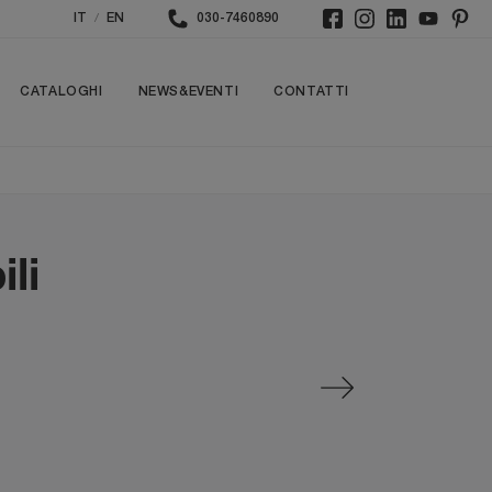
/
IT
EN
030-7460890
CATALOGHI
NEWS&EVENTI
CONTATTI
li