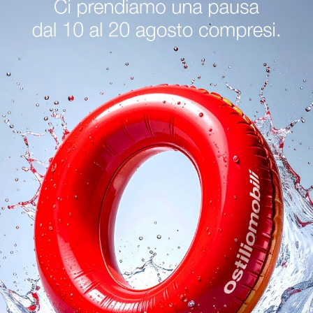
esenzano Del Garda
Letti Novamobili Cremona
Letti Novamob
oghi
Richiedi 