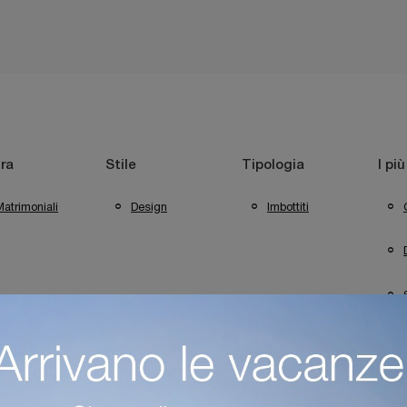
ra
Stile
Tipologia
I più
atrimoniali
Design
Imbottiti