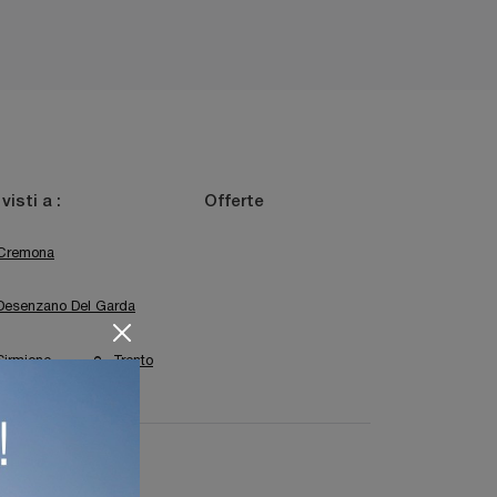
 visti a :
Offerte
Cremona
Desenzano Del Garda
Sirmione
Trento