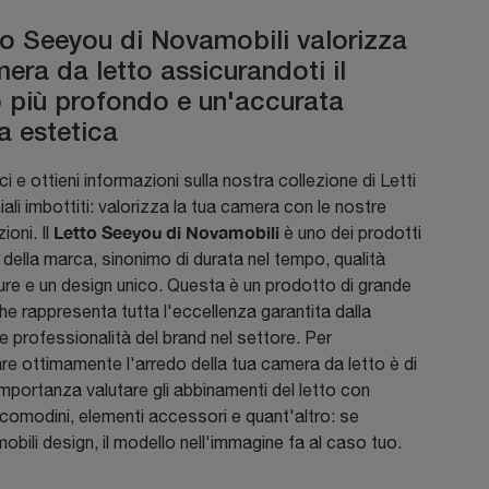
tto Seeyou di Novamobili valorizza
era da letto assicurandoti il
 più profondo e un'accurata
a estetica
i e ottieni informazioni sulla nostra collezione di Letti
ali imbottiti: valorizza la tua camera con le nostre
Letto Seeyou di Novamobili
oni. Il
è uno dei prodotti
ti della marca, sinonimo di durata nel tempo, qualità
iture e un design unico. Questa è un prodotto di grande
he rappresenta tutta l'eccellenza garantita dalla
le professionalità del brand nel settore. Per
e ottimamente l'arredo della tua camera da letto è di
importanza valutare gli abbinamenti del letto con
comodini, elementi accessori e quant'altro: se
mobili design, il modello nell'immagine fa al caso tuo.