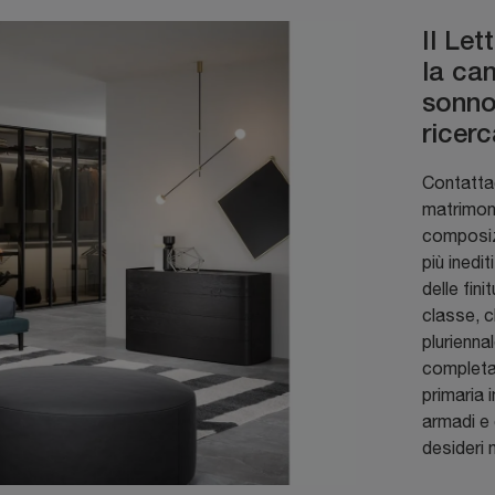
Il Le
la cam
sonno
ricerc
Contattac
matrimoni
composizi
più inedi
delle fin
classe, c
plurienna
completar
primaria 
armadi e 
desideri 