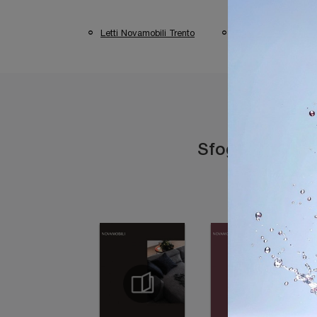
Letti Novamobili Trento
Letti Novamobili D
Sfoglia i catal