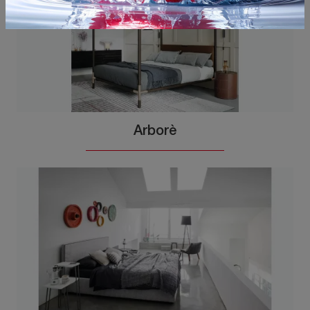
Arborè