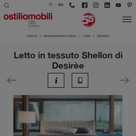
/
IT
EN
Home
>
Arredamento Casa
>
Letti
>
Shellon
Letto in tessuto Shellon di
Desirèe