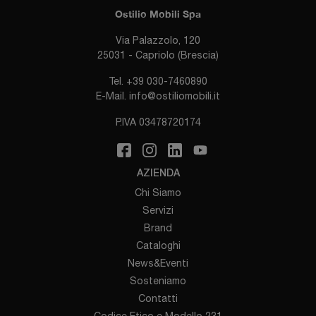
Ostilio Mobili Spa
Via Palazzolo, 120
25031 - Capriolo (Brescia)
Tel.
+39 030-7460890
E-Mail.
info@ostiliomobili.it
P.IVA 03478720174
AZIENDA
Chi Siamo
Servizi
Brand
Cataloghi
News&Eventi
Sosteniamo
Contatti
Codice Etico e Modello 231