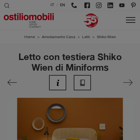
/
IT
EN
Home
>
Arredamento Casa
>
Letti
>
Shiko Wien
Letto con testiera Shiko
Wien di Miniforms