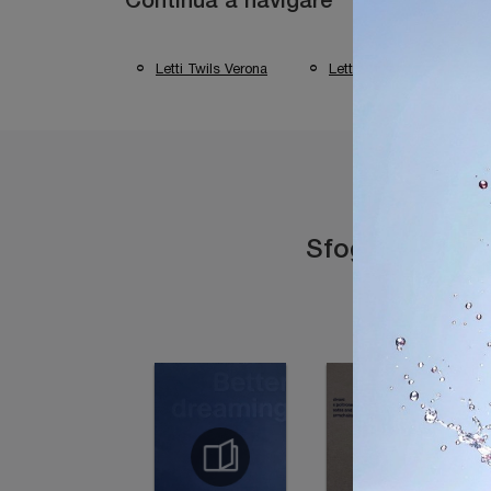
Continua a navigare
Letti Twils Verona
Letti Twils Trento
Sfoglia i catal