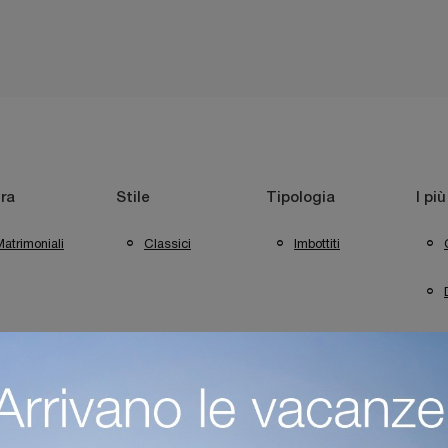
ra
Stile
Tipologia
I più
atrimoniali
Classici
Imbottiti