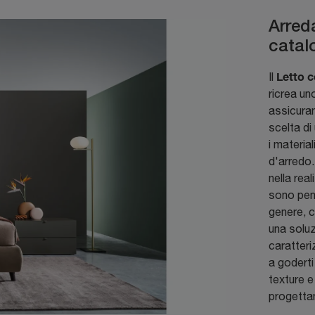
Arred
catalo
Letto c
Il
ricrea un
assicuran
scelta di
i material
d'arredo.
nella rea
sono pens
genere, c
una soluz
caratteri
a goderti
texture e
progetta