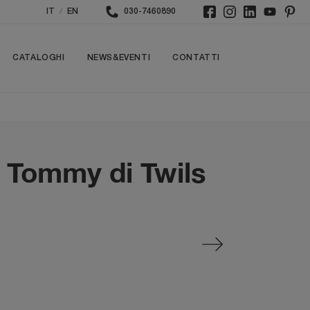
/
IT
EN
030-7460890
CATALOGHI
NEWS&EVENTI
CONTATTI
o Tommy di Twils