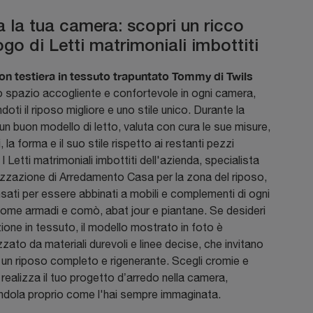
a la tua camera: scopri un ricco
go di Letti matrimoniali imbottiti
on testiera in tessuto trapuntato Tommy di Twils
o spazio accogliente e confortevole in ogni camera,
doti il riposo migliore e uno stile unico. Durante la
 un buon modello di letto, valuta con cura le sue misure,
i, la forma e il suo stile rispetto ai restanti pezzi
 I Letti matrimoniali imbottiti dell'azienda, specialista
lizzazione di Arredamento Casa per la zona del riposo,
ati per essere abbinati a mobili e complementi di ogni
ome armadi e comò, abat jour e piantane. Se desideri
ione in tessuto, il modello mostrato in foto è
zzato da materiali durevoli e linee decise, che invitano
 un riposo completo e rigenerante. Scegli cromie e
 realizza il tuo progetto d’arredo nella camera,
ndola proprio come l'hai sempre immaginata.