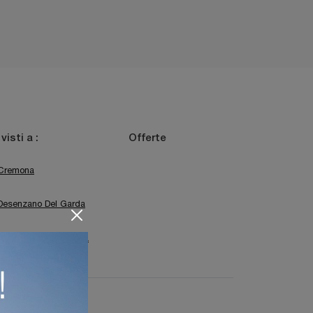
 visti a :
Offerte
Cremona
Desenzano Del Garda
Trento
Verona