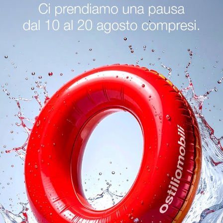
Letti Twils Desenzano Del Garda
Letti Twils Cremona
oghi
Richiedi 