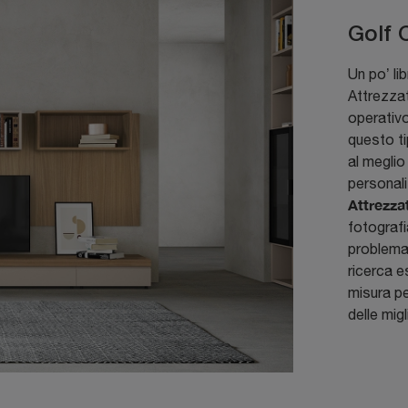
Golf 
Un po’ lib
Attrezzat
operativo
questo ti
al meglio
personali
Attrezza
fotografi
problemat
ricerca e
misura pe
delle mig