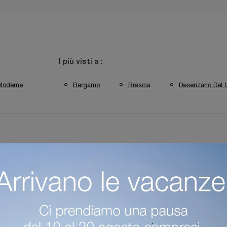
I più visti a :
Moderne
Bergamo
Brescia
Desenzano Del 
areti Attrezzate Colombini Casa Desenzano Del Garda
Pareti Attre