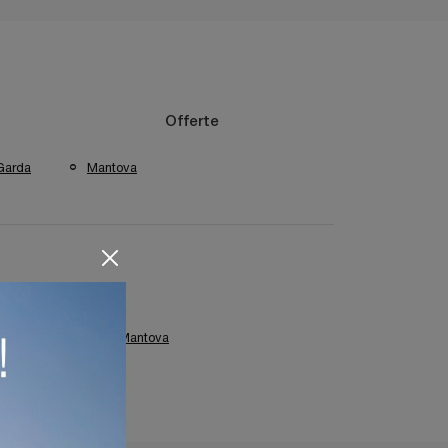
Offerte
Garda
Mantova
zzate Colombini Casa Mantova