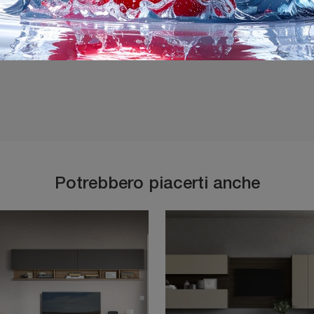
Ho preso visione della
P
Potrebbero piacerti anche