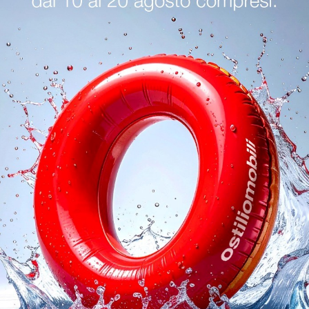
oghi
Richiedi 