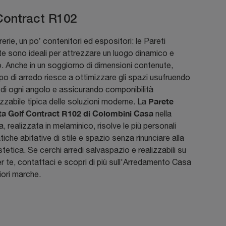
Contract R102
rerie, un po’ contenitori ed espositori: le Pareti
e sono ideali per attrezzare un luogo dinamico e
. Anche in un soggiorno di dimensioni contenute,
po di arredo riesce a ottimizzare gli spazi usufruendo
 di ogni angolo e assicurando componibilità
Parete
zzabile tipica delle soluzioni moderne. La
ta Golf Contract R102 di Colombini Casa
nella
a, realizzata in melaminico, risolve le più personali
iche abitative di stile e spazio senza rinunciare alla
stetica. Se cerchi arredi salvaspazio e realizzabili su
r te, contattaci e scopri di più sull'Arredamento Casa
liori marche.