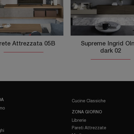
rete Attrezzata 05B
Supreme Ingrid O
dark 02
DA
Cucine Classiche
amo
ZONA GIORNO
Librerie
Pareti Attrezzate
hi