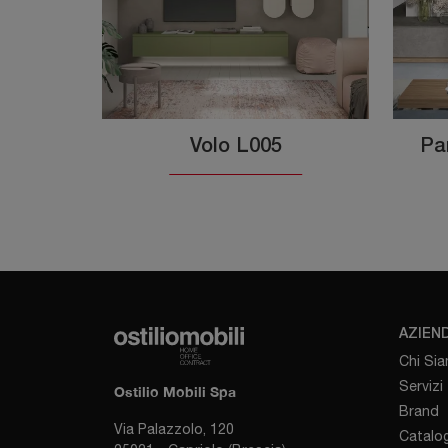
Volo L005
Pa
AZIEN
Chi Si
Servizi
Ostilio Mobili Spa
Brand
Via Palazzolo, 120
Catalog