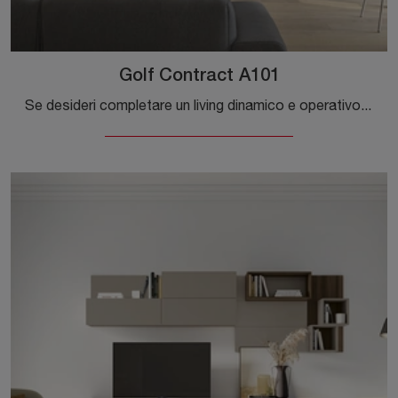
Golf Contract A101
Se desideri completare un living dinamico e operativo dalle linee moderne, ti offriamo la parete attrezzata Golf Contract A101 Colombini Casa.