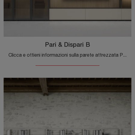
Pari & Dispari B
Clicca e ottieni informazioni sulla parete attrezzata Pari & Dispari B della firma Presotto: è la soluzione dalle linee moderne ideale per te.