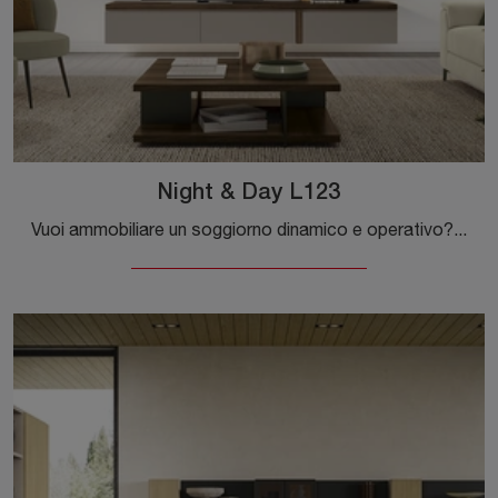
Night & Day L123
Vuoi ammobiliare un soggiorno dinamico e operativo? Ecco a te la parete attrezzata Night & Day L123 Colombini Casa dalle linee decise moderne.