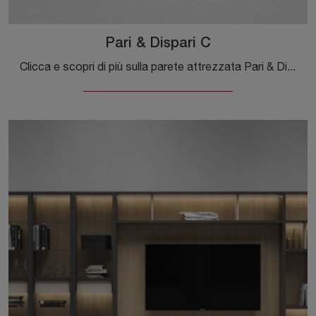
Pari & Dispari C
Clicca e scopri di più sulla parete attrezzata Pari & Dispari C del brand Presotto: è la soluzione dalle linee moderne perfetta per te.