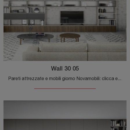
Wall 30 05
Pareti attrezzate e mobili giorno Novamobili: clicca e scopri il modello Wall 30 05 e potrai impreziosire stanze moderne di ogni tipo.