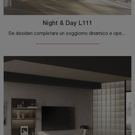
Night & Day L111
Se desideri completare un soggiorno dinamico e operativo dalle linee moderne, ecco a te la parete attrezzata Night & Day L111 Colombini Casa.