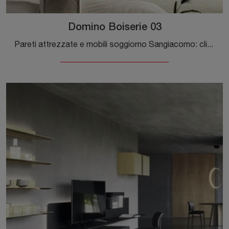
Domino Boiserie 03
Pareti attrezzate e mobili soggiorno Sangiacomo: clicca e scopri il modello Domino Boiserie 03 e potrai impreziosire stanze moderne di ogni tipo.