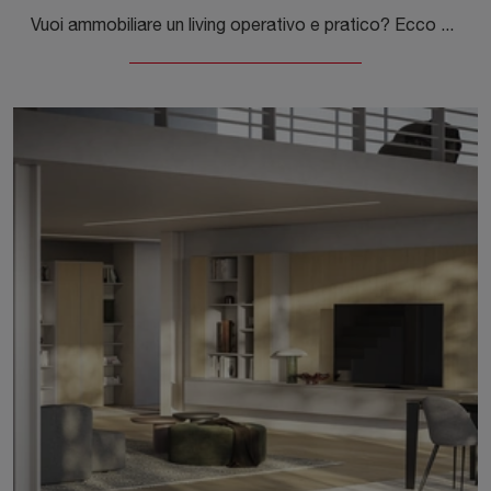
Vuoi ammobiliare un living operativo e pratico? Ecco a te la parete attrezzata Night & Day L112 Colombini Casa dalle linee decise moderne.