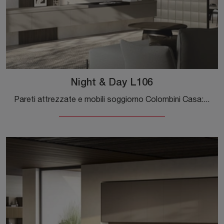
Night & Day L106
Pareti attrezzate e mobili soggiorno Colombini Casa: clicca e scopri il modello Night & Day L106 e potrai completare stanze moderne di ogni genere.