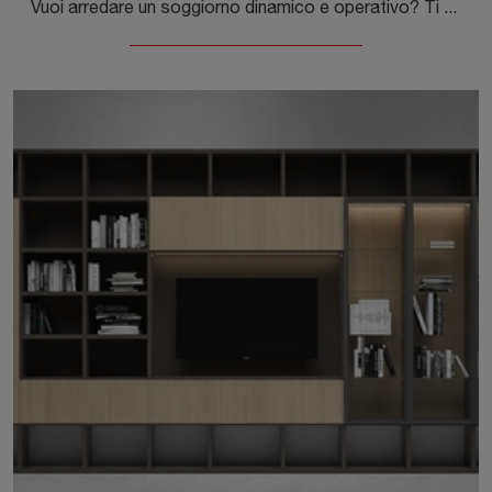
Vuoi arredare un soggiorno dinamico e operativo? Ti presentiamo la parete attrezzata I-ModulART F Presotto dalle forme decise moderne.