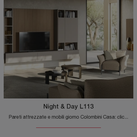
Night & Day L113
Pareti attrezzate e mobili giorno Colombini Casa: clicca e scopri il modello Night & Day L113 e potrai arricchire stanze moderne di ogni genere.