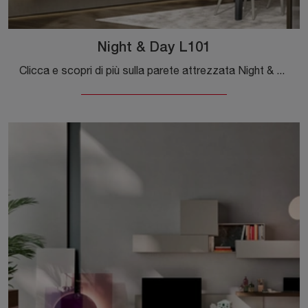
Night & Day L101
Clicca e scopri di più sulla parete attrezzata Night & Day L101 del brand Colombini Casa: è la soluzione dalle linee moderne ideale per te.