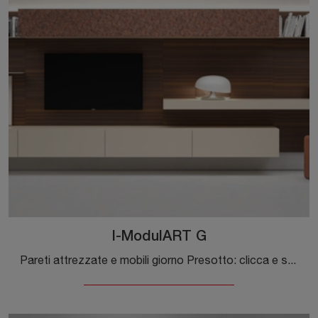
I-ModulART G
Pareti attrezzate e mobili giorno Presotto: clicca e scopri il modello I-ModulART G e potrai arricchire stanze moderne di ogni genere.