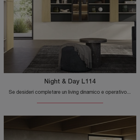
Night & Day L114
Se desideri completare un living dinamico e operativo dalle linee moderne, ti presentiamo la parete attrezzata Night & Day L114 Colombini Casa.