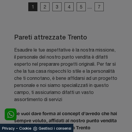
1
2
3
4
5
....
7
Pareti attrezzate Trento
Esaudire le tue aspettative è la nostra missione,
il personale del nostro punto vendita è difatti
esperto nel preparare progetti originali. Per far sì
che la tua casa rispecchi lo stile e la personalità
che ti connotano, è bene affidarsi ad un progetto
personale e noi siamo specializzati in questo
campo, ti assicuriamo difatti un vasto
assortimento di servizi
Se vuoi dare forma al concept d'arredo che hai
sempre voluto, affidati al nostro punto vendita
di Pareti Attrezzate vicino a Trento
-
Privacy
Cookie
Gestisci i consensi