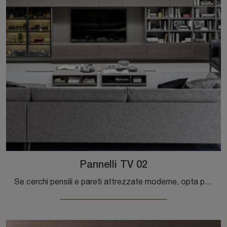
Pannelli TV 02
Se cerchi pensili e pareti attrezzate moderne, opta per il modello Pannelli TV 02 di Novamobili: clicca e ottieni informazioni!