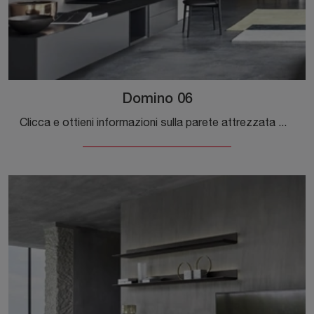
Domino 06
Clicca e ottieni informazioni sulla parete attrezzata Domino 06 della marca Sangiacomo: è la soluzione dalle linee moderne ideale per te.