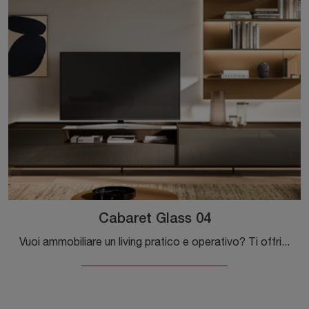
Cabaret Glass 04
Vuoi ammobiliare un living pratico e operativo? Ti offriamo la parete attrezzata Cabaret Glass 04 Sangiacomo dalle linee decise moderne.