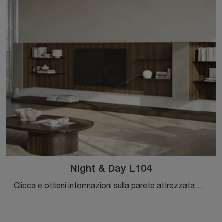
Night & Day L104
Clicca e ottieni informazioni sulla parete attrezzata Night & Day L104 dell'azienda Colombini Casa: è la soluzione dalle linee moderne perfetta per ...