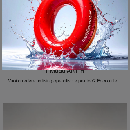
I-ModulART H
Vuoi arredare un living operativo e pratico? Ecco a te la parete attrezzata I-ModulART H Presotto dalle forme decise moderne.