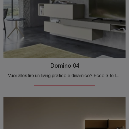
Domino 04
Vuoi allestire un living pratico e dinamico? Ecco a te la parete attrezzata Domino 04 Sangiacomo dalle forme decise moderne.