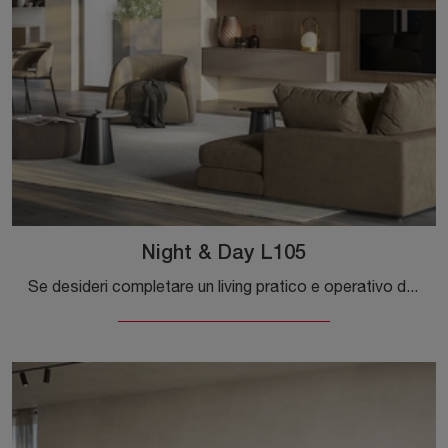
Night & Day L105
Se desideri completare un living pratico e operativo dalle linee moderne, ti offriamo la parete attrezzata Night & Day L105 Colombini Casa.