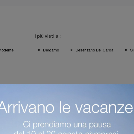
I più visti a :
Moderne
Bergamo
Desenzano Del Garda
Si
reti Attrezzate Colombini Casa Desenzano Del Garda
Pareti Attrez