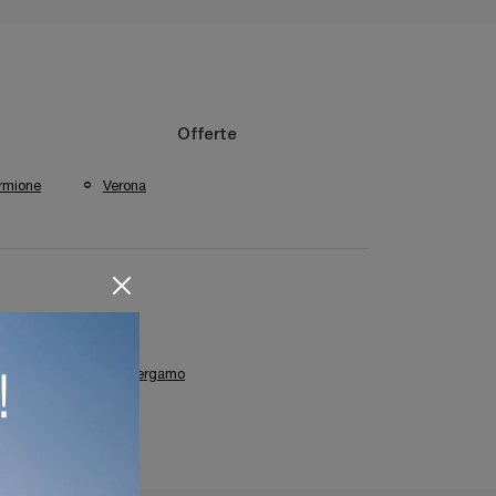
Offerte
rmione
Verona
zate Colombini Casa Bergamo