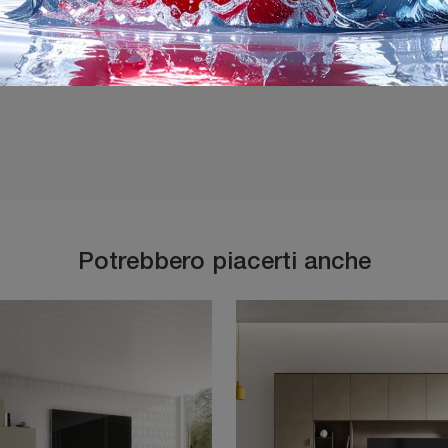
Ho preso visione della
P
Potrebbero piacerti anche