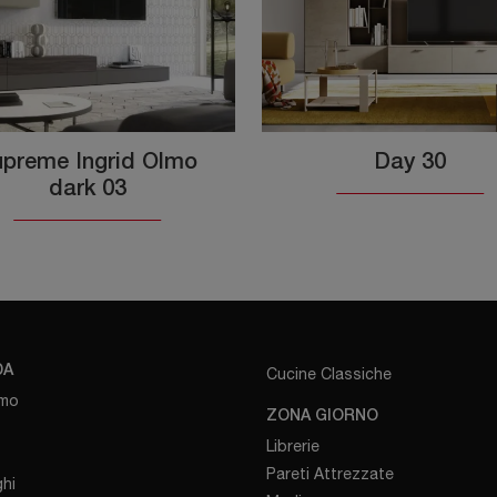
preme Ingrid Olmo
Day 30
dark 03
DA
Cucine Classiche
amo
ZONA GIORNO
Librerie
Pareti Attrezzate
hi