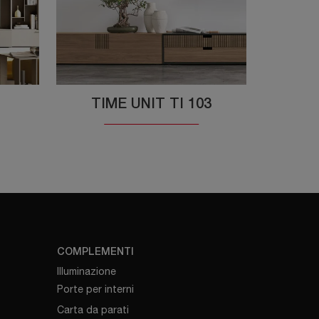
TIME UNIT TI 103
COMPLEMENTI
Illuminazione
Porte per interni
Carta da parati