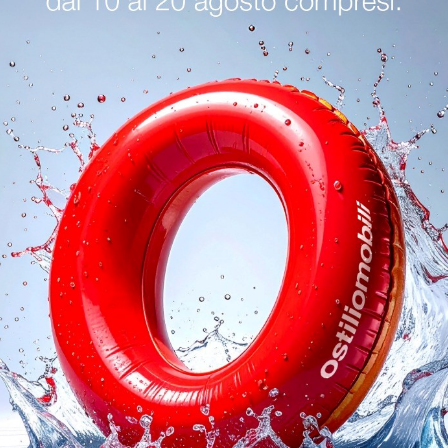
oghi
Richiedi 