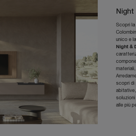
Night
Scopri la
Colombini
unico e l
Night & 
caratteri
component
materiali
Arredamen
scopri di
abitative
soluzioni
alle più p