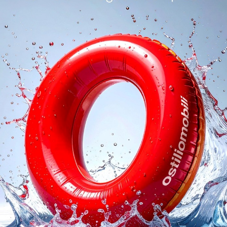
oghi
Richiedi 