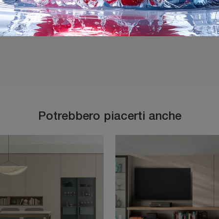
Ho preso visione della
P
Potrebbero piacerti anche