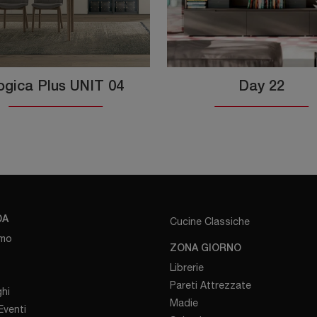
ogica Plus UNIT 04
Day 22
DA
Cucine Classiche
amo
ZONA GIORNO
Librerie
Pareti Attrezzate
hi
Madie
venti