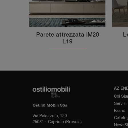
Parete attrezzata IM20
L
L19
AZIEN
Chi Si
Servizi
Ostilio Mobili Spa
Brand
Via Palazzolo, 120
Catalog
25031 - Capriolo (Brescia)
News&E