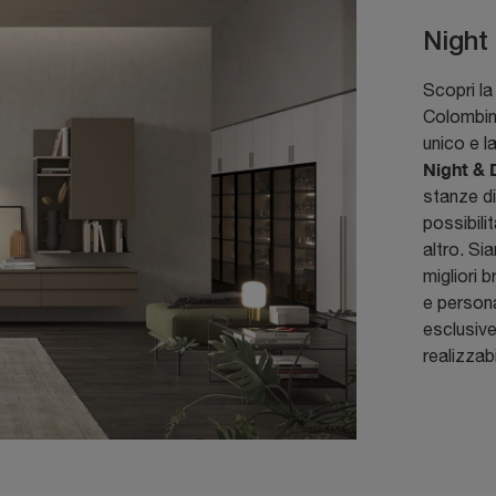
Night
Scopri la
Colombini
unico e l
Night & 
stanze di
possibili
altro. Si
migliori b
e persona
esclusive
realizzabi