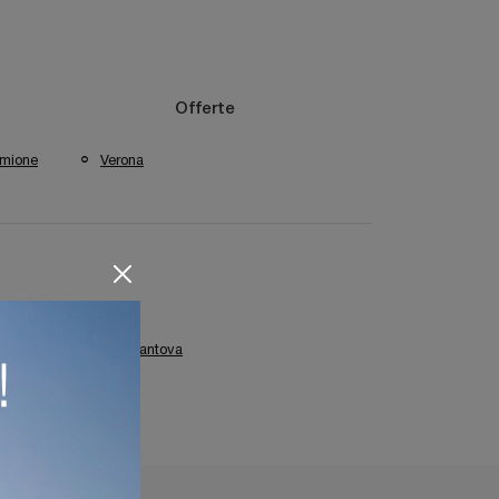
Offerte
rmione
Verona
zate Colombini Casa Mantova