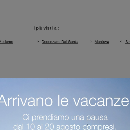
I più visti a :
Moderne
Desenzano Del Garda
Mantova
Si
reti Attrezzate Colombini Casa Desenzano Del Garda
Pareti Attrez