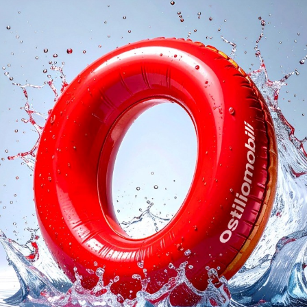
oghi
Richiedi 