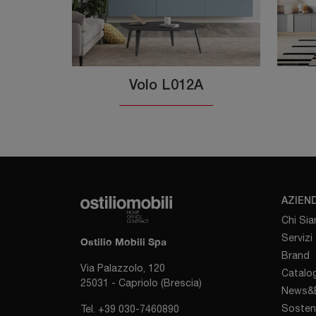
Volo L012A
AZIEN
Chi Si
Servizi
Ostilio Mobili Spa
Brand
Via Palazzolo, 120
Catalog
25031 - Capriolo (Brescia)
News&E
Sosten
Tel.
+39 030-7460890