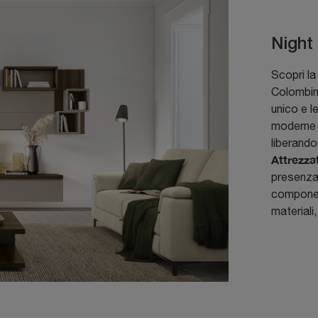
Night
Scopri la
Colombini
unico e l
moderne p
liberand
Attrezza
presenza 
component
materiali