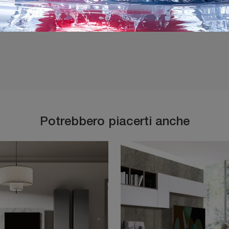
Ho preso visione della
P
Potrebbero piacerti anche