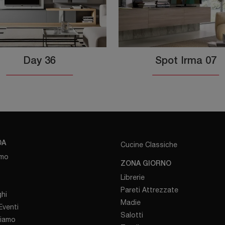
Day 36
Spot Irma 07
DA
Cucine Classiche
amo
ZONA GIORNO
Librerie
Pareti Attrezzate
hi
Madie
venti
Salotti
iamo