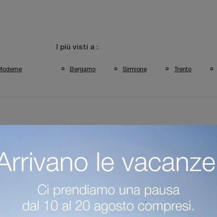
I più visti a :
Moderne
Bergamo
Sirmione
Trento
reti Attrezzate Colombini Casa Trento
Pareti Attrezzate Colombini