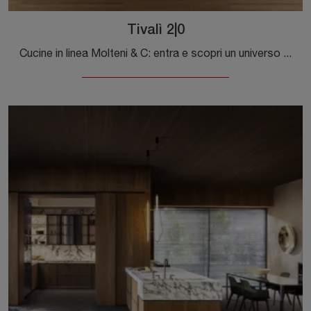
Tivalì 2|0
Cucine in linea Molteni & C: entra e scopri un universo di stile e design! La cucina Tivalì 2|0 ti sta aspettando.