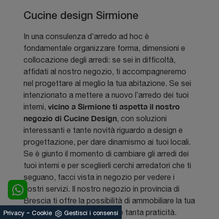
Cucine design Sirmione
In una consulenza d’arredo ad hoc è
fondamentale organizzare forma, dimensioni e
collocazione degli arredi: se sei in difficoltà,
affidati al nostro negozio, ti accompagneremo
nel progettare al meglio la tua abitazione. Se sei
intenzionato a mettere a nuovo l’arredo dei tuoi
vicino a Sirmione ti aspetta il nostro
interni,
negozio di Cucine Design
, con soluzioni
interessanti e tante novità riguardo a design e
progettazione, per dare dinamismo ai tuoi locali.
Se è giunto il momento di cambiare gli arredi dei
tuoi interni e per sceglierli cerchi arredatori che ti
seguano, facci vista in negozio per vedere i
nostri servizi. Il nostro negozio in provincia di
Brescia ti offre la possibilità di ammobiliare la tua
abitazione con buon gusto e tanta praticità.
-
Privacy
Cookie
Gestisci i consensi