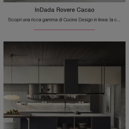
InDada Rovere Cacao
Scopri una ricca gamma di Cucine Design in linea: la cucina InDada Rovere Cacao Molteni & C è adesso disponibile in laminato!