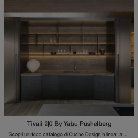
Tivalì 2|0 By Yabu Pushelberg
Scopri un ricco catalogo di Cucine Design in linea: la cucina Tivalì 2|0 By Yabu Pushelberg Molteni & C è finalmente disponibile in acciaio!