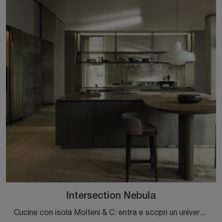
Intersection Nebula
Cucine con isola Molteni & C: entra e scopri un universo di design e contenuto estetico! La cucina Intersection Nebula ti attende.