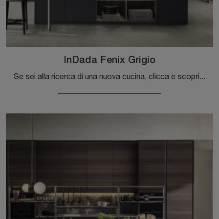
InDada Fenix Grigio
Se sei alla ricerca di una nuova cucina, clicca e scopri di più sul modello InDada Fenix Grigio Molteni & C. Ti aspetta nel nostro showroom!