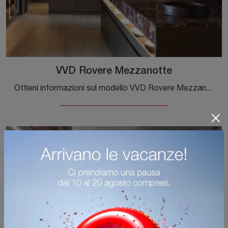
VVD Rovere Mezzanotte
Ottieni informazioni sul modello VVD Rovere Mezzanotte di Molteni & C: arreda la zona cucina con la soluzione in melaminico che fa per te.