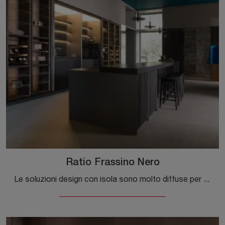
Ratio Frassino Nero
Le soluzioni design con isola sono molto diffuse per merito della loro poliedricità: in showroom potrai vedere dal vivo solo le proposte più valide.