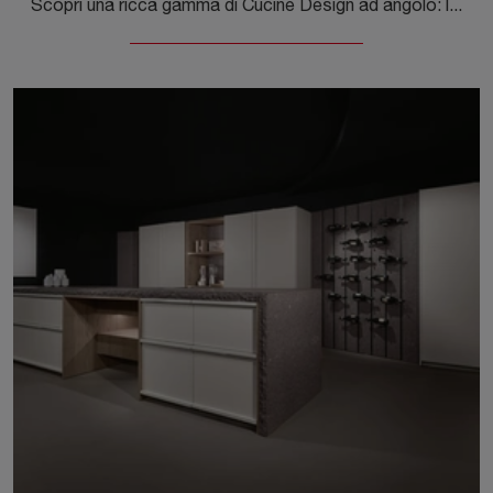
Scopri una ricca gamma di Cucine Design ad angolo: la cucina Arena mass + K table ad angolo Maistri è adesso disponibile in legno!