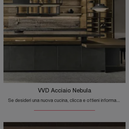
VVD Acciaio Nebula
Se desideri una nuova cucina, clicca e ottieni informazioni sul modello VVD Acciaio Nebula Molteni & C. Ti attende in negozio!