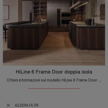
HiLine 6 Frame Door doppia isola
Ottieni informazioni sul modello HiLine 6 Frame Door doppia isola di Molteni & C: arreda la cucina con la soluzione in legno che fa per te.
AZZERA FILTRI