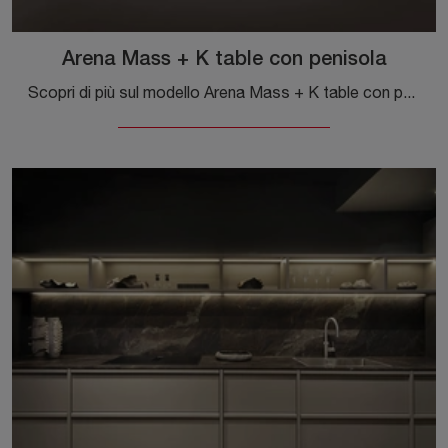
Arena Mass + K table con penisola
Scopri di più sul modello Arena Mass + K table con penisola di Maistri: arreda la cucina con la soluzione in laccato opaco che fa per te.