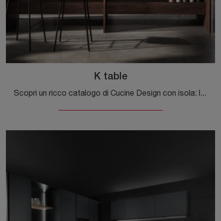
K table
Scopri un ricco catalogo di Cucine Design con isola: la cucina K table Maistri è ora disponibile in laccato opaco!