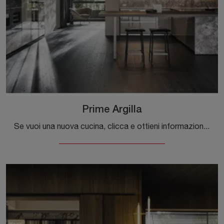
Prime Argilla
Se vuoi una nuova cucina, clicca e ottieni informazioni sul modello Prime Argilla Molteni & C. Ti attende nel nostro showroom!