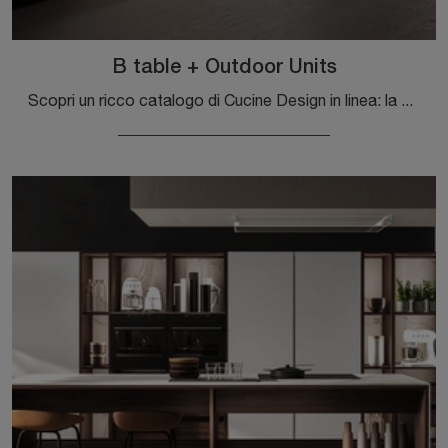
B table + Outdoor Units
Scopri un ricco catalogo di Cucine Design in linea: la cucina B table + Outdoor Units Maistri è ora disponibile in laccato opaco!