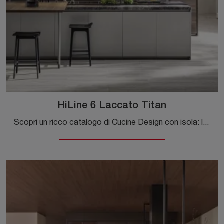
HiLine 6 Laccato Titan
Scopri un ricco catalogo di Cucine Design con isola: la cucina HiLine 6 Laccato Titan Molteni & C è finalmente disponibile in laccato opaco!