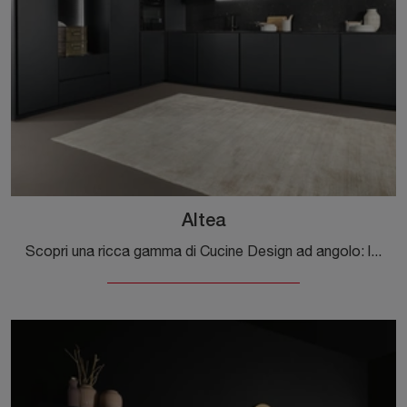
Altea
Scopri una ricca gamma di Cucine Design ad angolo: la cucina Altea Maistri è ora disponibile in laccato opaco!