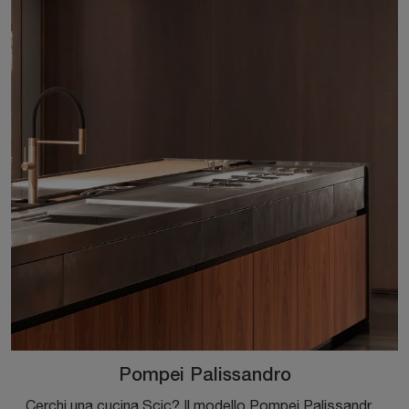
Pompei Palissandro
Cerchi una cucina Scic? Il modello Pompei Palissandro in legno ti attende nel nostro negozio di Cucine Design con isola.