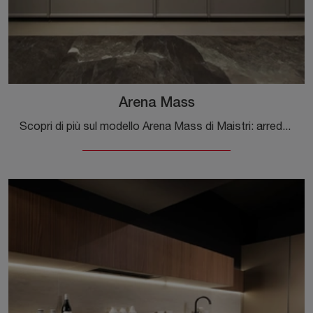
Arena Mass
Scopri di più sul modello Arena Mass di Maistri: arreda la cucina con la soluzione in laccato opaco che fa al caso tuo.