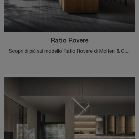
Ratio Rovere
Scopri di più sul modello Ratio Rovere di Molteni & C: arreda la zona cucina con la soluzione in legno che fa al caso tuo.