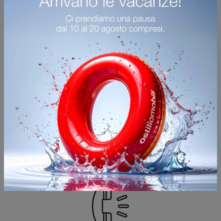
ORARI D'APERTURA
SHOWROOM
Via Palazzolo, 120
25031 - Capriolo (Brescia)
Dal Lunedì al Sabato 09:00 - 12:00 / 14:30 -
19:30
Domenica chiuso
A 500 metri dal casello autostradale di Palazzolo
sull'Oglio.
Ampio parcheggio riservato.
PRENOTA UNA CONSULENZA