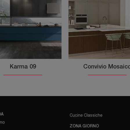
Karma 09
Convivio Mosaic
DA
Cucine Classiche
amo
ZONA GIORNO