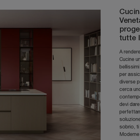
Cucin
Venet
proge
tutte
A render
Cucine una
bellissim
per assi
diverse p
cerca un
contempo
devi dare 
perfetta
soluzione
sobrio, t
Moderne 