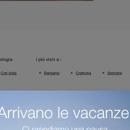
ologia
I più visti a :
Con Isola
Bergamo
Cremona
Sirmione
ine Moderne Veneta Cucine Bergamo
Cucine Moderne Veneta Cuci