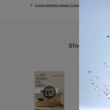
Cucine Moderne Veneta Cucine Sirmione
Sfoglia i catal