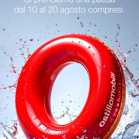
oghi
Richiedi 