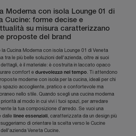
a Moderna con isola Lounge 01 di
a Cucine: forme decise e
ttualità su misura caratterizzano
 le proposte del brand
e la Cucina Moderna con isola Lounge 01 di Veneta
 tra le più belle soluzioni dell'azienda, oltre ai suoi
i dettagli, è il materiale: è costruita in laccato opaco
durevolezza nel tempo
curare comfort e
. Ti attendono
roposte moderne con isola per la cucina, ideali per chi
o spazio accogliente, pratico e confortevole ma
raneo nello stile. Quando scegli una cucina moderna
priorità al modo in cui vivi i tuoi spazi, per arredare
mente la tua composizione d’arredo. Se vuoi una
linee essenziali
 dalle
, caratterizzata da un design più
i suggeriamo di orientare la scelta verso le Cucine
dell'azienda Veneta Cucine.