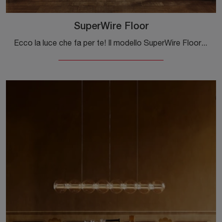
SuperWire Floor
Ecco la luce che fa per te! Il modello SuperWire Floor è una delle nostre lampade da terra di Flos.