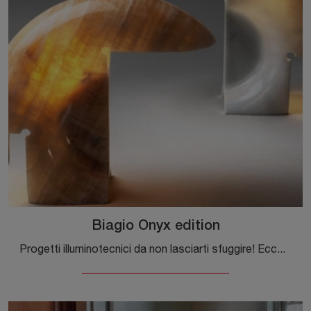
Biagio Onyx edition
Progetti illuminotecnici da non lasciarti sfuggire! Eccoti la lampada da tavolo Biagio Onyx edition di Flos.