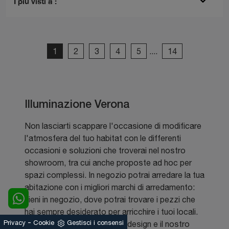
I più visti a :
1
2
3
4
5
....
14
Illuminazione Verona
Non lasciarti scappare l'occasione di modificare
l'atmosfera del tuo habitat con le differenti
occasioni e soluzioni che troverai nel nostro
showroom, tra cui anche proposte ad hoc per
spazi complessi. In negozio potrai arredare la tua
abitazione con i migliori marchi di arredamento:
vieni in negozio, dove potrai trovare i pezzi che
hai sempre desiderato per arricchire i tuoi locali.
-
Privacy
Cookie
Gestisci i consensi
Ci riteniamo appassionati di design e il nostro