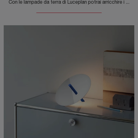
Con le lampade da terra di Luceplan potrai arricchire i tuoi interni: clicca e scopri Hono da terra!