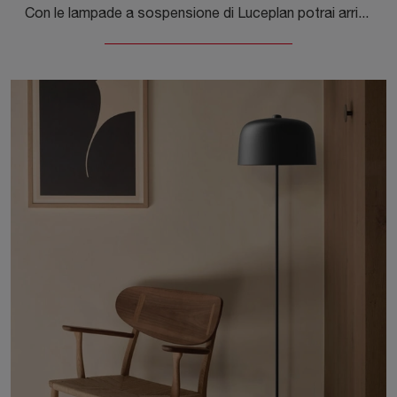
Con le lampade a sospensione di Luceplan potrai arricchire i tuoi interni: clicca e scopri Queen Titania a sospensione!