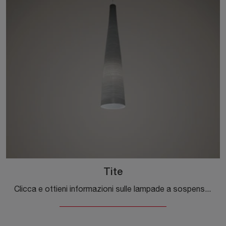
Tite
Clicca e ottieni informazioni sulle lampade a sospensione di Foscarini: il modello Tite in plastica ti sta aspettando!