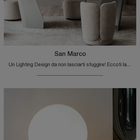
San Marco
Un Lighting Design da non lasciarti sfuggire! Eccoti la lampada a soffitto San Marco di Cattelan Italia.