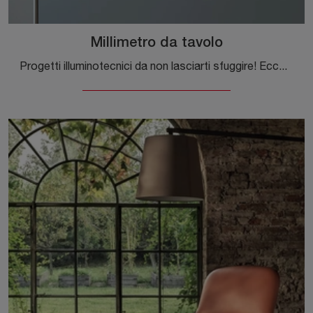
Millimetro da tavolo
Progetti illuminotecnici da non lasciarti sfuggire! Eccoti la lampada da tavolo Millimetro da tavolo di Luceplan.