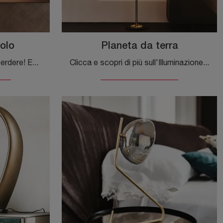
olo
Planeta da terra
Un Lighting Design da non perdere! Ecco qui la lampada da tavolo design Planeta da tavolo di Cattelan Italia.
Clicca e scopri di più sull'Illuminazione da terra design di Cattelan Italia: il modello Planeta da terra in metallo ti sta aspettando!