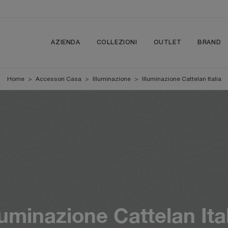
AZIENDA
COLLEZIONI
OUTLET
BRAND
Home
>
Accessori Casa
>
Illuminazione
>
Illuminazione Cattelan Italia
luminazione Cattelan Ita