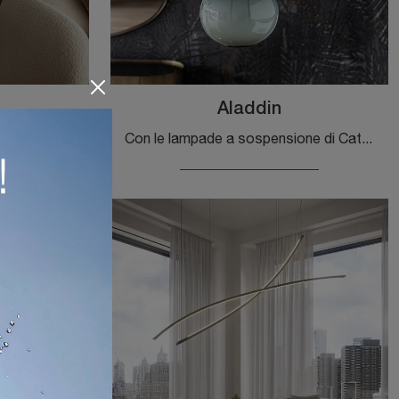
Aladdin
Clicca e ottieni informazioni sulle lampade da terra di Cattelan Italia: il modello Diploma in cemento ti attende!
Con le lampade a sospensione di Cattelan Italia potrai arricchire i tuoi interni: clicca e scopri Aladdin!