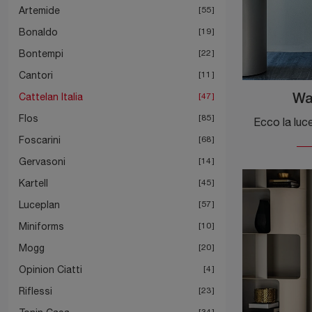
Artemide
55
Bonaldo
19
Bontempi
22
Cantori
11
Cattelan Italia
47
Wa
Flos
85
Foscarini
68
Gervasoni
14
Kartell
45
Luceplan
57
Miniforms
10
Mogg
20
Opinion Ciatti
4
Riflessi
23
34