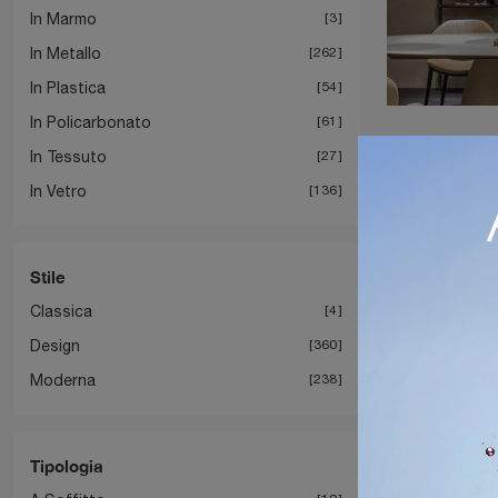
In Marmo
3
In Metallo
262
In Plastica
54
In Policarbonato
61
In Tessuto
27
In Vetro
136
Stile
Classica
4
Design
360
Moderna
238
Tipologia