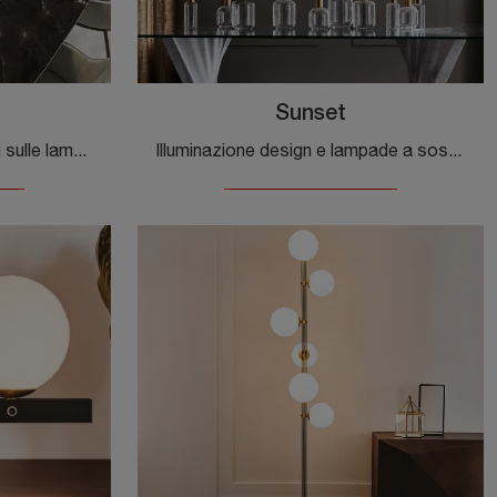
Sunset
Clicca e ottieni informazioni sulle lampade a sospensione di Cattelan Italia: il modello Bloom in vetro ti sta aspettando!
Illuminazione design e lampade a sospensione: scopri di più sulla lampada Sunset in metallo che ti consigliamo.