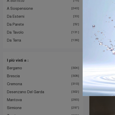
A Soffitto
10
A Sospensione
240
Da Esterni
33
Da Parete
52
Da Tavolo
131
Da Terra
136
I più visti a :
Bergamo
304
Brescia
308
Cremona
310
Desenzano Del Garda
302
Mantova
285
Sirmione
297