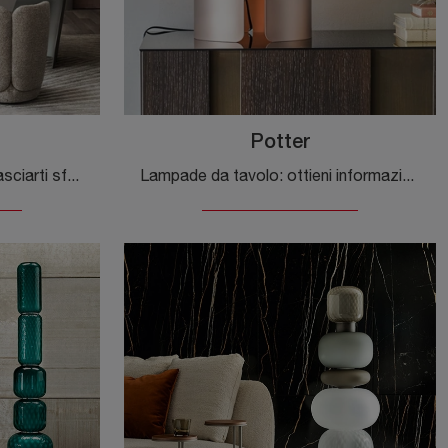
Potter
Un Lighting Design da non lasciarti sfuggire! Eccoti la lampada a soffitto San Marco di Cattelan Italia.
Lampade da tavolo: ottieni informazioni sulla lampada Potter in metallo che ti consigliamo.