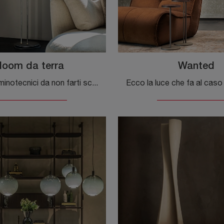
loom da terra
Wanted
Progetti illuminotecnici da non farti scappare! Eccoti la lampada da terra Bloom da terra di Cattelan Italia.