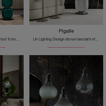
Pigalle
Ecco la luce che fa al caso tuo! Il modello Wanted è una delle nostre lampade da terra di Cattelan Italia.
Un Lighting Design da non lasciarti sfuggire! Eccoti la lampada da terra Pigalle di Cattelan Italia.