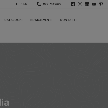
/
IT
EN
030-7460890
CATALOGHI
NEWS&EVENTI
CONTATTI
lia