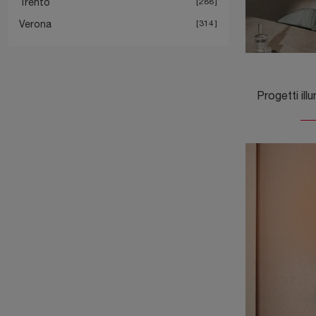
Trento
288
Verona
314