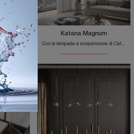
gnum
Katana Magnum
Ecco la lampada che fa per te! Il modello Magellano Magnum è una delle nostre lampade a sospensione di Cattelan Italia.
Con le lampade a sospensione di Cattelan Italia potrai impreziosire i tuoi spazi: clicca e scopri Katana Magnum!