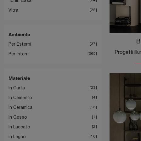
Tonin Casa
Vitra
25
Ambiente
B
Per Esterni
37
Per Interni
565
Materiale
In Carta
23
In Cemento
4
In Ceramica
13
In Gesso
1
In Laccato
2
In Legno
16