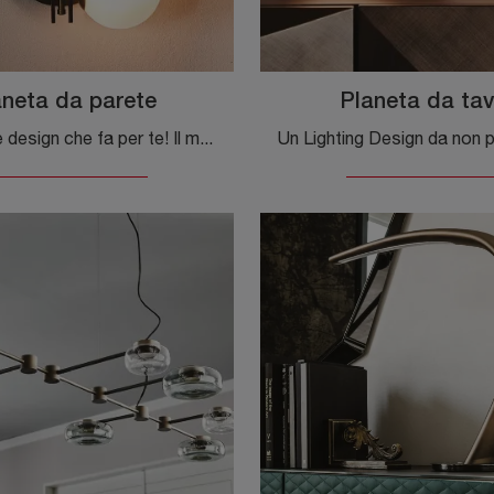
aneta da parete
Planeta da tav
Ecco la luce design che fa per te! Il modello Planeta da parete è una delle nostre lampade da parete di Cattelan Italia.