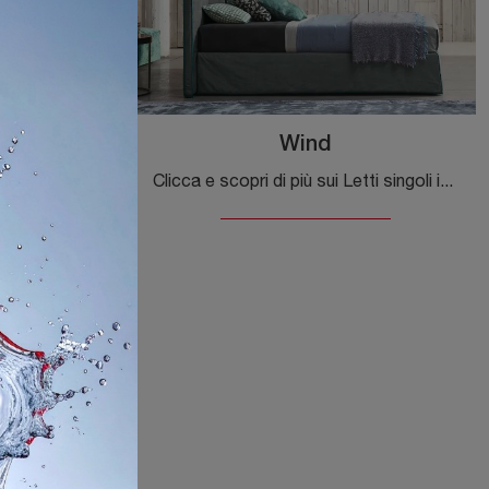
Wind
Clicca e ottieni informazioni sui Letti singoli imbottiti: se vuoi modelli moderni, il modello Lazy 015 Flexteam fa per te.
Clicca e scopri di più sui Letti singoli imbottiti: se desideri modelli classici, il modello Wind Flexteam fa per te.