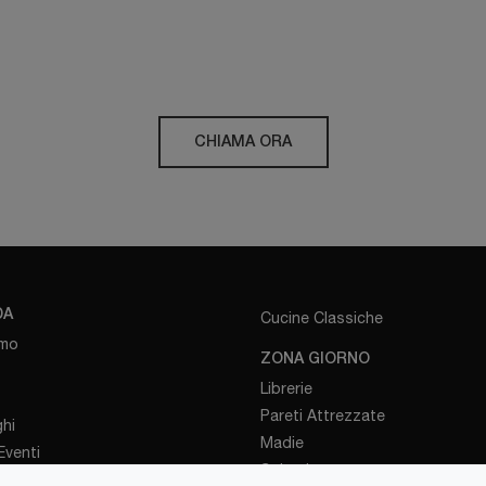
CHIAMA ORA
DA
Cucine Classiche
amo
ZONA GIORNO
Librerie
Pareti Attrezzate
hi
Madie
venti
Salotti
iamo