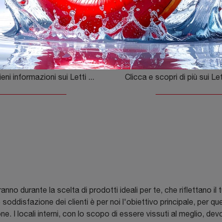
Reef
Step Single B
Clicca e ottieni informazioni sui Letti singoli moderni di Flexteam! Il modello Reef in tessuto ti aspetta.
eranno durante la scelta di prodotti ideali per te, che riflettano i
e soddisfazione dei clienti è per noi l'obiettivo principale, per 
ne. I locali interni, con lo scopo di essere vissuti al meglio, de