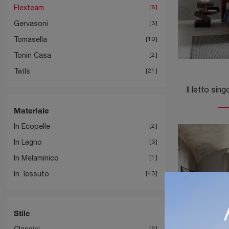
Flexteam
8
Gervasoni
3
Tomasella
10
Tonin Casa
2
Twils
21
Materiale
In Ecopelle
2
In Legno
3
In Melaminico
1
In Tessuto
43
Stile
Classici
6