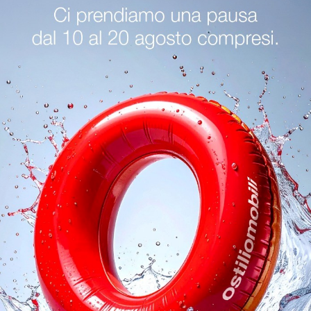
Miller
Lazy 015
Se cerchi letti singoli imbottiti, ecco qui il modello Miller in tessuto per arricchire la cameretta.