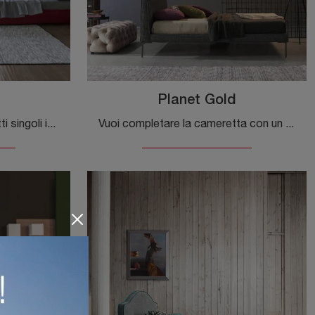
Planet Gold
Clicca e scopri di più sui Letti singoli imbottiti: se cerchi modelli moderni, il modello Ray Flexteam fa al caso tuo.
Vuoi completare la cameretta con un letto singolo in tessuto? Ti presentiamo il modello Planet Gold di Flexteam per spazi design.