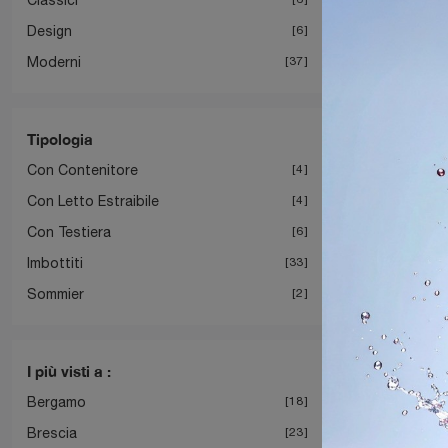
Design
6
Moderni
37
Tipologia
Con Contenitore
4
Con Letto Estraibile
4
Con Testiera
6
Imbottiti
33
Sommier
2
I più visti a :
Bergamo
18
Brescia
23