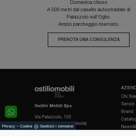
Domenica chiuso
A 500 metri dal casello autostradale di
Palazzolo sull'Oglio.
Ampio parcheggio riservato.
PRENOTA UNA CONSULENZA
AZIEN
Chi Si
Servizi
Ostilio Mobili Spa
Brand
Via Palazzolo, 120
Catalog
25031 - Capriolo (Brescia)
-
Privacy
Cookie
Gestisci i consensi
News&E
Sosten
Tel.
+39 030-7460890