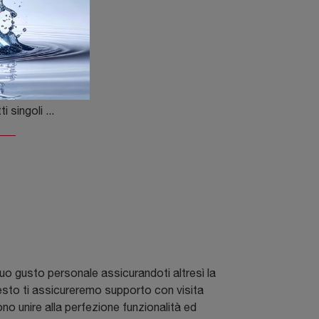
ed
Clicca e scopri di più sui Letti singoli con letto estraibile: se cerchi modelli moderni, il modello Step Single Bed Flexteam fa al caso tuo.
l tuo gusto personale assicurandoti altresì la
questo ti assicureremo supporto con visita
vono unire alla perfezione funzionalità ed