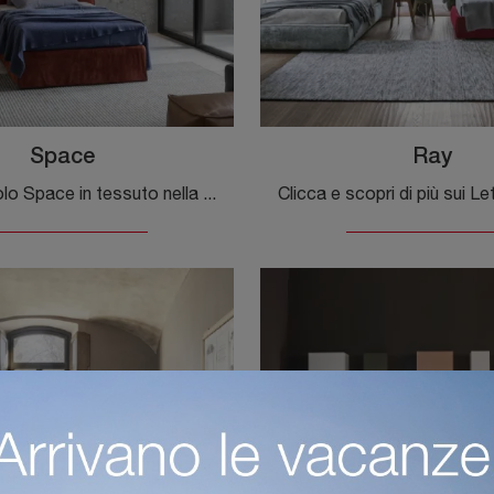
Space
Ray
Il letto singolo Space in tessuto nella fotografia, tra i modelli imbottiti moderni di Flexteam, è ideale per garantire il relax totale.