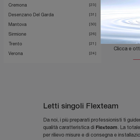
Cremona
23
Desenzano Del Garda
31
Mantova
30
Sirmione
26
Trento
21
Verona
24
Letti singoli Flexteam
Da noi, i più preparati professionisti ti guid
Flexteam
qualità caratteristica di
. La total
per rilievo misure e di consegna e installazio