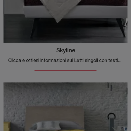
Skyline
Clicca e ottieni informazioni sui Letti singoli con testiera: se cerchi modelli design, il modello Skyline Tomasella fa per te.