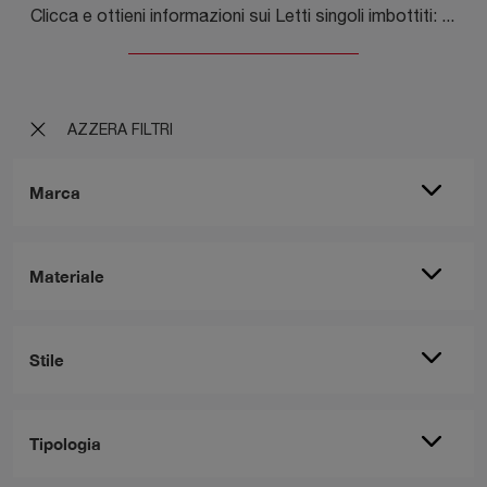
Clicca e ottieni informazioni sui Letti singoli imbottiti: se desideri modelli classici, il modello Tasca Tomasella fa al caso tuo.
AZZERA FILTRI
Marca
Materiale
Stile
Tipologia