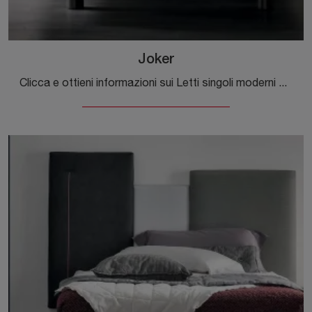
Joker
Clicca e ottieni informazioni sui Letti singoli moderni di Tomasella! Il modello Joker in melaminico ti attende.