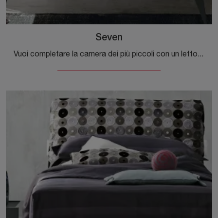
Seven
Vuoi completare la camera dei più piccoli con un letto singolo in ecopelle? Ecco qui il modello Seven di Tomasella per spazi moderni.