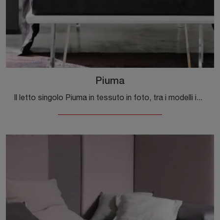
Piuma
Il letto singolo Piuma in tessuto in foto, tra i modelli imbottiti moderni di Tomasella, è perfetto per garantire il relax totale.