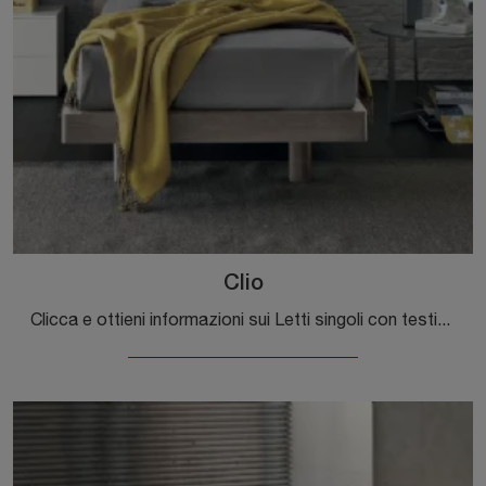
Clio
Clicca e ottieni informazioni sui Letti singoli con testiera: se sei alla ricerca di modelli moderni, il modello Clio Tomasella fa per te.