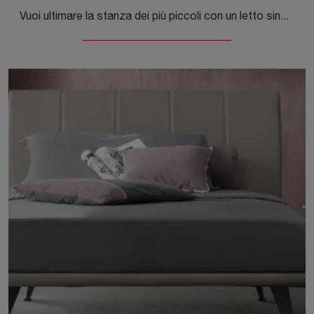
Vuoi ultimare la stanza dei più piccoli con un letto singolo in tessuto? Eccoti il modello Amami di Tomasella per spazi moderni.