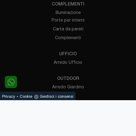
COMPLEMENTI
Illuminazione
Porte per interni
Carta da parati
Complementi
UFFICIO
Arredo Ufficio
OUTDOOR
Arredo Giardino
Pergole
-
Privacy
Cookie
Gestisci i consensi
Powered by