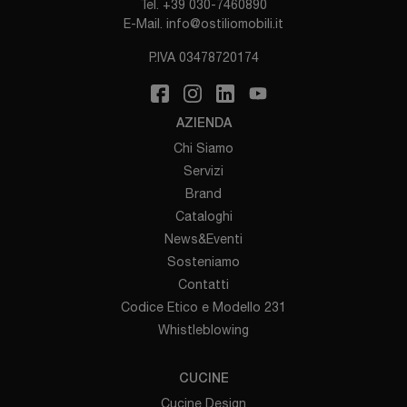
Tel.
+39 030-7460890
E-Mail.
info@ostiliomobili.it
P.IVA 03478720174
AZIENDA
Chi Siamo
Servizi
Brand
Cataloghi
News&Eventi
Sosteniamo
Contatti
Codice Etico e Modello 231
Whistleblowing
CUCINE
Cucine Design