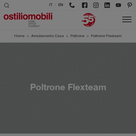
/
IT
EN
Home
>
Arredamento Casa
>
Poltrone
>
Poltrone Flexteam
Poltrone Flexteam