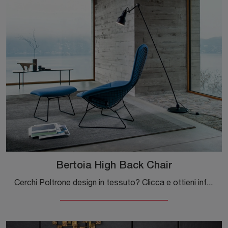
Bertoia High Back Chair
Cerchi Poltrone design in tessuto? Clicca e ottieni informazioni sul modello Bertoia High Back Chair di Knoll.