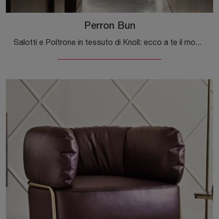
Perron Bun
Salotti e Poltrone in tessuto di Knoll: ecco a te il modello Perron Bun in tessuto per valorizzare i tuoi spazi.