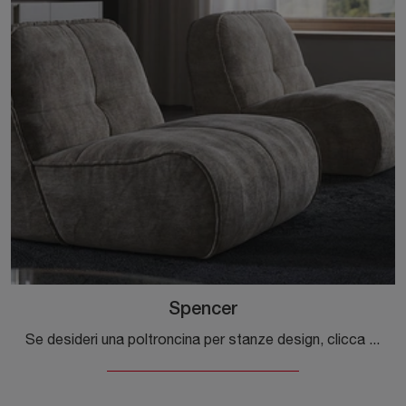
Spencer
Se desideri una poltroncina per stanze design, clicca e leggi di più sul modello Spencer in tessuto del marchio Cattelan Italia.