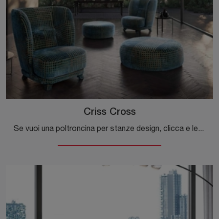
Criss Cross
Se vuoi una poltroncina per stanze design, clicca e leggi di più sul modello Criss Cross in tessuto della marca Valentini.