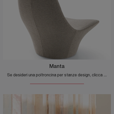
Manta
Se desideri una poltroncina per stanze design, clicca e leggi di più sul modello Manta in tessuto della firma Ditre Italia.