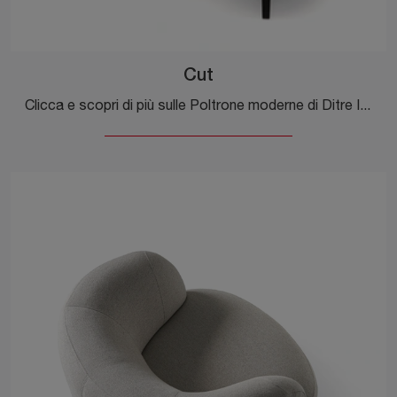
Cut
Clicca e scopri di più sulle Poltrone moderne di Ditre Italia! Differenti modelli in tessuto, come Cut, ti aspettano.