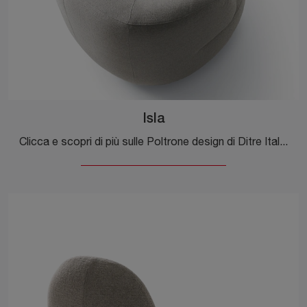
Isla
Clicca e scopri di più sulle Poltrone design di Ditre Italia! Molteplici modelli in tessuto, come Isla, ti aspettano.