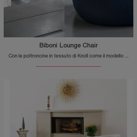
Biboni Lounge Chair
Con le poltroncine in tessuto di Knoll come il modello Biboni Lounge Chair potrai ultimare il tuo progetto d'arredo.