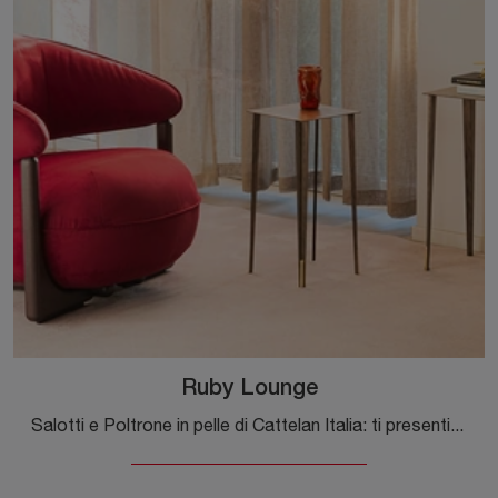
Ruby Lounge
Salotti e Poltrone in pelle di Cattelan Italia: ti presentiamo il modello Ruby Lounge in pelle per arricchire i tuoi spazi.