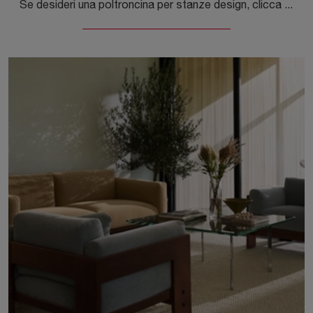
Se desideri una poltroncina per stanze design, clicca e leggi di più sul modello D'Urso Swivel Chair in pelle del marchio Knoll.