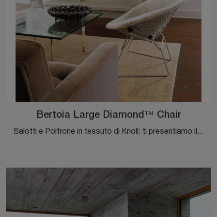
Bertoia Large Diamond™ Chair
Salotti e Poltrone in tessuto di Knoll: ti presentiamo il modello Bertoia Large Diamond™ Chair in tessuto per impreziosire i tuoi spazi.