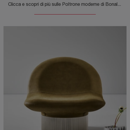
Clicca e scopri di più sulle Poltrone moderne di Bonaldo! Molteplici modelli in pelle, come Ellison, ti aspettano.