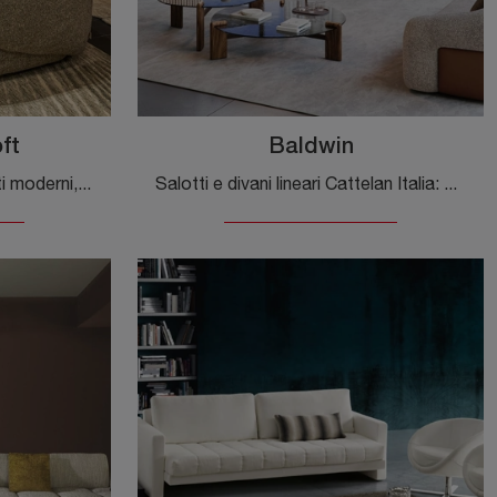
ft
Baldwin
Se desideri divani per salotti moderni, clicca e leggi di più sul modello Craig Supersoft in tessuto della firma Cattelan Italia.
Salotti e divani lineari Cattelan Italia: ecco a te il modello Baldwin in tessuto per arricchire la zona giorno.