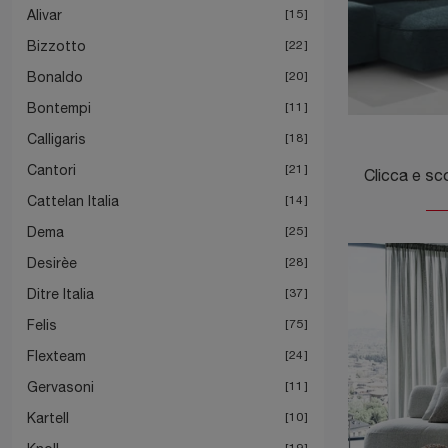
Alivar
15
Bizzotto
22
Bonaldo
20
Bontempi
11
Calligaris
18
Cantori
21
Cattelan Italia
14
Dema
25
Desirèe
28
Ditre Italia
37
Felis
75
Flexteam
24
Gervasoni
11
Kartell
10
19