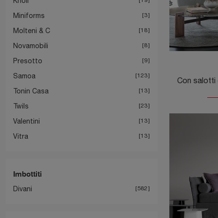
Knoll
Miniforms
3
Molteni & C
18
Novamobili
8
Presotto
9
Samoa
123
Tonin Casa
13
Twils
23
Valentini
13
Vitra
13
Imbottiti
Divani
582