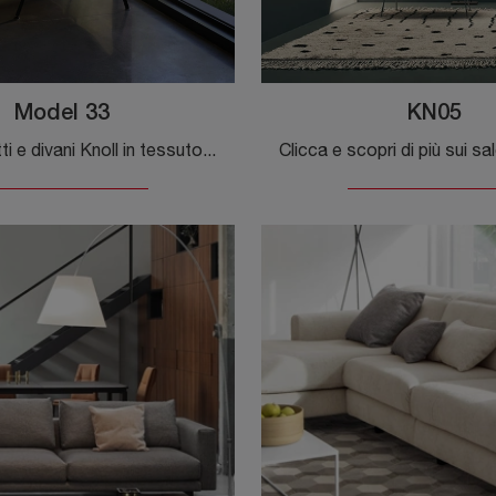
Model 33
KN05
Cerchi salotti e divani Knoll in tessuto? Clicca e ottieni informazioni sul modello Model 33 per spazi moderni.