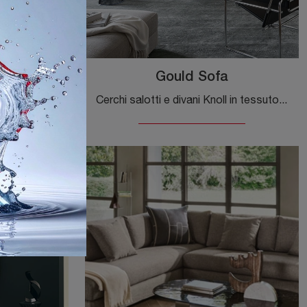
Gould Sofa
Cerchi salotti e divani Desirèe in tessuto? Clicca e scopri di più sul modello Arlon per spazi moderni.
Cerchi salotti e divani Knoll in tessuto? Clicca e scopri di più sul modello Gould Sofa per spazi moderni.