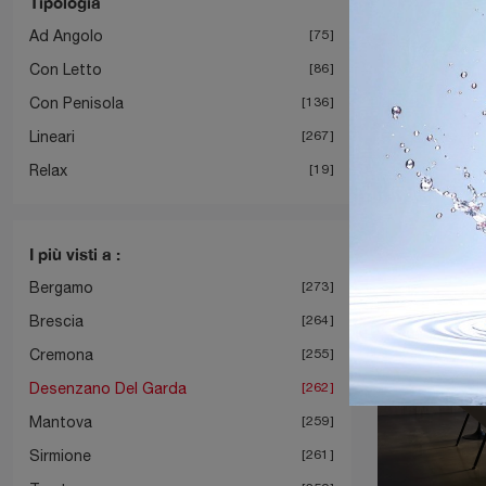
Tipologia
Ad Angolo
75
Con Letto
86
Con Penisola
136
Lineari
267
Relax
19
I più visti a :
Bergamo
273
Brescia
264
Cremona
255
Desenzano Del Garda
262
Mantova
259
Sirmione
261