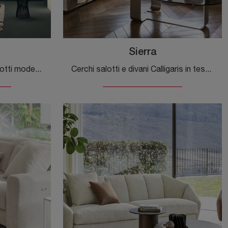
Sierra
Clicca e scopri di più sui salotti moderni di Knoll! Vari modelli di divani, come KN05, ti aspettano.
Cerchi salotti e divani Calligaris in tessuto? Clicca e scopri di più sul modello Sierra per spazi moderni.