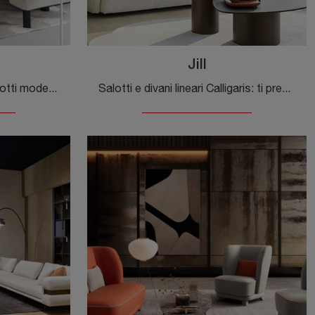
Jill
Clicca e scopri di più sui salotti moderni di Calligaris! Diversi modelli di divani, come Norma, ti attendono.
Salotti e divani lineari Calligaris: ti presentiamo il modello Jill in tessuto per valorizzare il soggiorno.