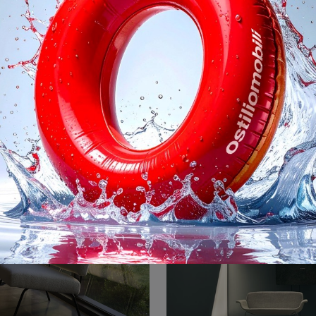
Aldebaran
Arlon
Salotti e divani con penisola Bonaldo: ecco a te il modello Aldebaran in tessuto per arricchire la zona giorno.