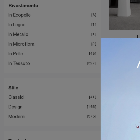
Rivestimento
In Ecopelle
3
In Legno
1
In Metallo
1
In Microfibra
2
In Pelle
48
In Tessuto
527
Stile
Classici
41
Design
166
Moderni
375