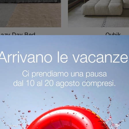
Lazy Day Bed
Qubik
Se desideri divani per salotti classici, clicca e leggi di più sul modello Lazy Day Bed in tessuto dell'azienda Flexteam.