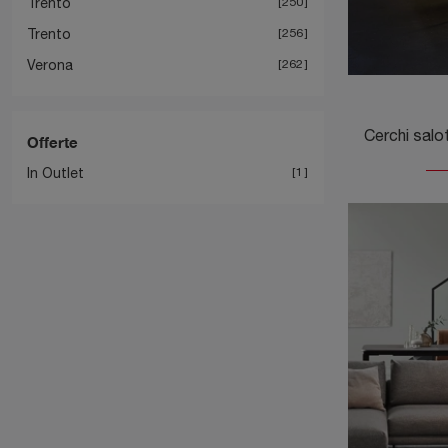
Trento
250
Trento
256
Verona
262
Offerte
In Outlet
1