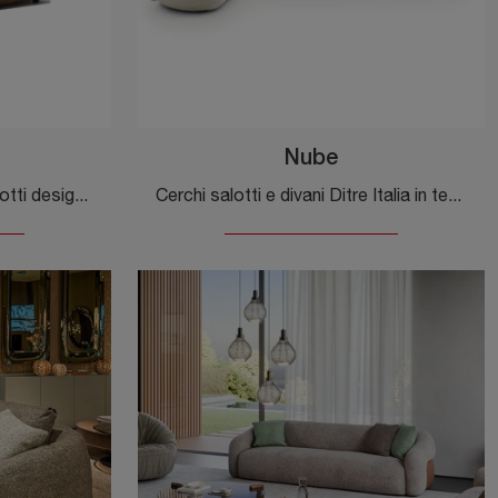
Nube
Clicca e scopri di più sui salotti design di Ditre Italia! Differenti modelli di divani, come Deck, ti aspettano.
Cerchi salotti e divani Ditre Italia in tessuto? Clicca e scopri di più sul modello Nube per spazi design.