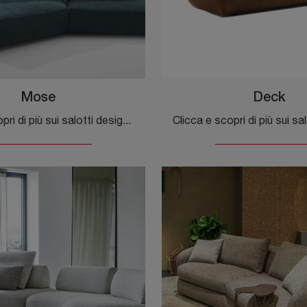
Mose
Deck
Clicca e scopri di più sui salotti design di Desirèe! Molteplici modelli di divani, come Mose, ti attendono.