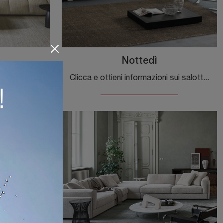
Nottedì
Con salotti e divani con penisola di Flexteam come il modello Qubik in tessuto, potrai completare il tuo concept d'arredo.
Clicca e ottieni informazioni sui salotti moderni di Dema! Molteplici modelli di divani, come Nottedì, ti aspettano.