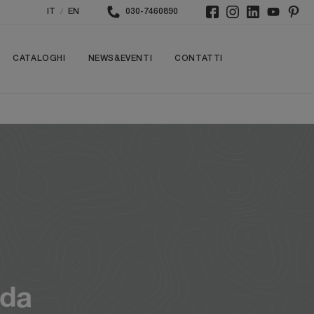
/
IT
EN
030-7460890
CATALOGHI
NEWS&EVENTI
CONTATTI
rda