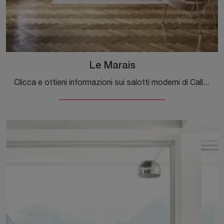
Le Marais
Clicca e ottieni informazioni sui salotti moderni di Calligaris! Vari modelli di divani, come Le Marais, ti aspettano.