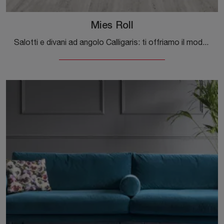
Mies Roll
Salotti e divani ad angolo Calligaris: ti offriamo il modello Mies Roll in tessuto per impreziosire la zona giorno.