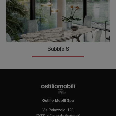
Bubble S
Ostilio Mobili Spa
Via Palazzolo, 120
25031 - Capriolo (Brescia)