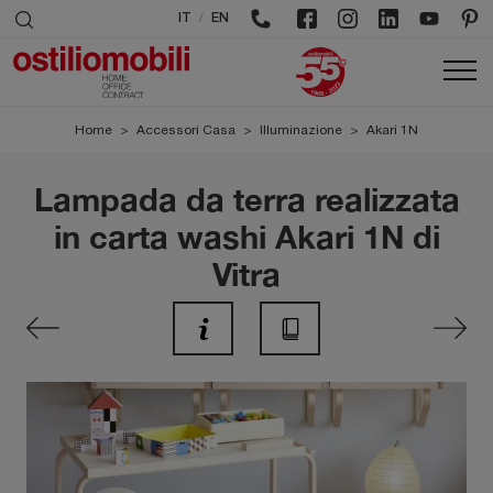
/
IT
EN
Home
>
Accessori Casa
>
Illuminazione
>
Akari 1N
Lampada da terra realizzata
in carta washi Akari 1N di
Vitra