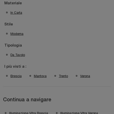
Materiale
In Carta
Stile
Moderna
Tipologia
Da Tavolo
I più visti a :
Brescia
Mantova
Trento
Verona
Continua a navigare
Illuminazione Vitra Brescia
Illuminazione Vitra Verona