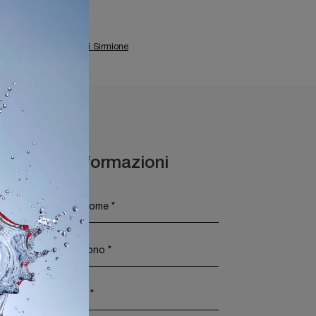
Illuminazione Cantori Sirmione
Maggiori Informazioni