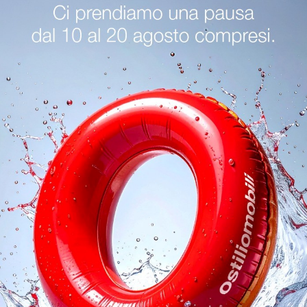
Cantori Desenzano Del Garda
Illuminazione Cantori Cremona
oghi
Richiedi 