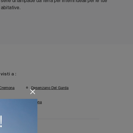
serie di lampade da terra per interni ideali per le tue
abitative.
 visti a :
Cremona
Desenzano Del Garda
Sirmione
Verona