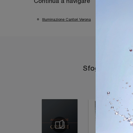
Continua a navigare
Illuminazione Cantori Verona
Illuminazione 
Sfoglia i catal