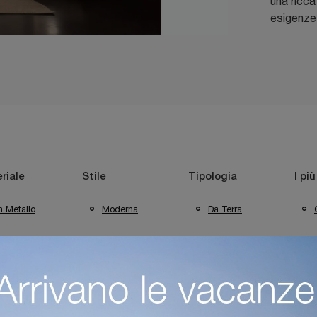
una ricca 
esigenze 
riale
Stile
Tipologia
I più
n Metallo
Moderna
Da Terra