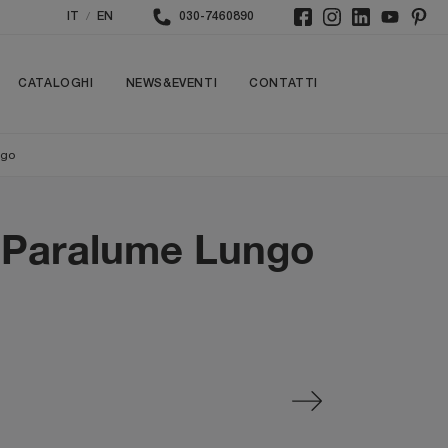
/
IT
EN
030-7460890
CATALOGHI
NEWS&EVENTI
CONTATTI
ngo
a Paralume Lungo