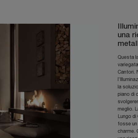
Illumi
una ri
metal
Questa la
variegata
Cantori. 
l’Illumin
la soluzi
piano di c
svolgerem
meglio. 
Lungo di 
fosse un
charme. 