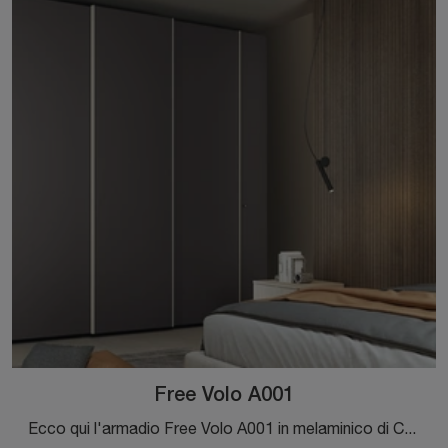
Free Volo A001
Ecco qui l'armadio Free Volo A001 in melaminico di Colombini Casa! Una ricca gamma di armadi a muro con ante scorrevoli.