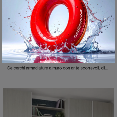
Free Volo M018
Se cerchi armadiature a muro con ante scorrevoli, clicca e scopri l'armadio Free Volo M018 di Colombini Casa in melaminico.