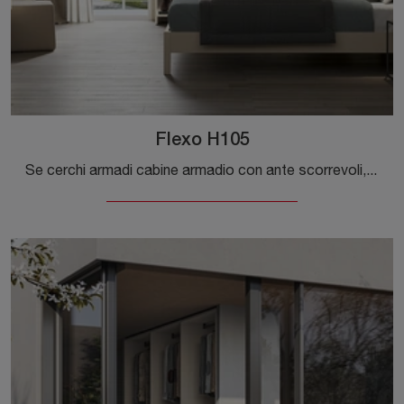
Flexo H105
Se cerchi armadi cabine armadio con ante scorrevoli, clicca e scopri l'armadio Flexo H105 di Colombini Casa in melaminico.