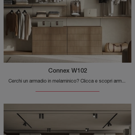
Connex W102
Cerchi un armadio in melaminico? Clicca e scopri armadi cabine armadio con ante scorrevoli di Colombini Casa.