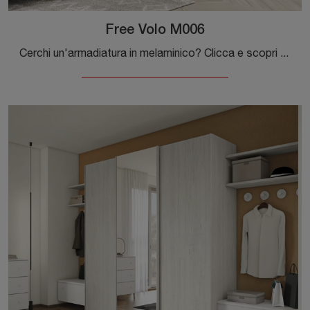
Free Volo M006
Cerchi un'armadiatura in melaminico? Clicca e scopri armadiature a muro con ante scorrevoli di Colombini Casa.