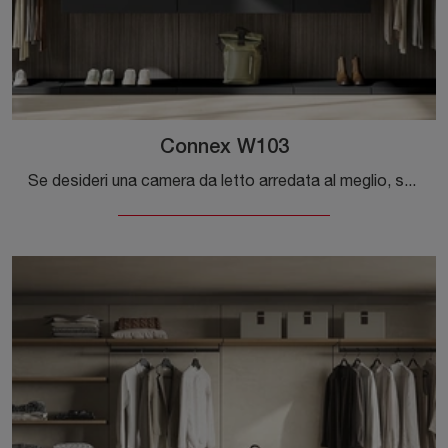
Connex W103
Se desideri una camera da letto arredata al meglio, scegli l'armadio Connex W103 con ante scorrevoli di Colombini Casa!