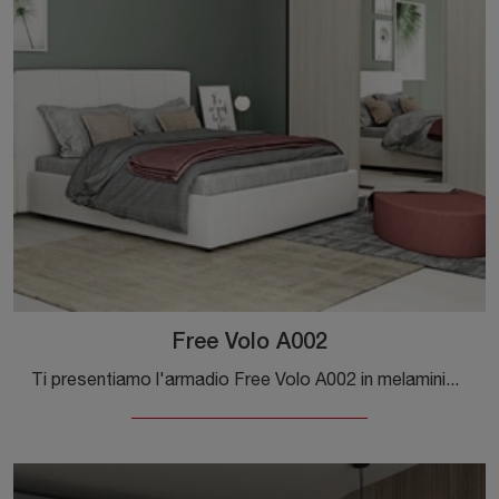
Free Volo A002
Ti presentiamo l'armadio Free Volo A002 in melaminico di Colombini Casa! Una ricca gamma di armadi a muro con ante scorrevoli.