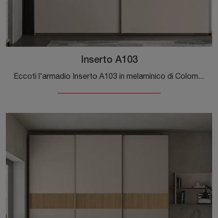
Inserto A103
Eccoti l'armadio Inserto A103 in melaminico di Colombini Casa! Un ricco catalogo di armadi a muro con ante scorrevoli.