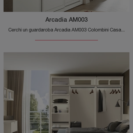
Arcadia AM003
Cerchi un guardaroba Arcadia AM003 Colombini Casa? Clicca subito! Gli armadi a muro con ante scorrevoli ti aspettano.