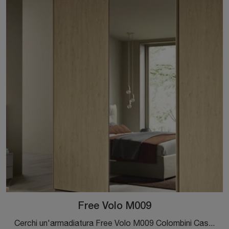
Free Volo M009
Cerchi un'armadiatura Free Volo M009 Colombini Casa? Clicca subito! Gli armadi a muro con ante scorrevoli ti attendono.