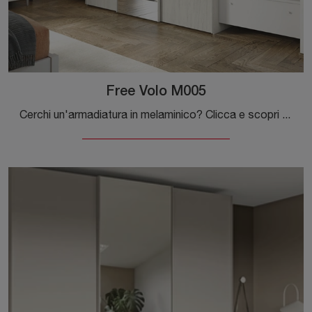
Free Volo M005
Cerchi un'armadiatura in melaminico? Clicca e scopri armadi a muro con ante scorrevoli di Colombini Casa.