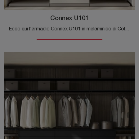
Connex U101
Ecco qui l'armadio Connex U101 in melaminico di Colombini Casa! Un ricco catalogo di armadi cabine armadio con ante scorrevoli.