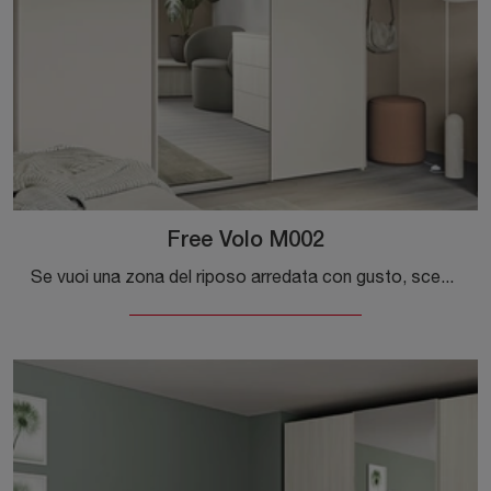
Free Volo M002
Se vuoi una zona del riposo arredata con gusto, scegli l'armadio Free Volo M002 con ante scorrevoli di Colombini Casa!