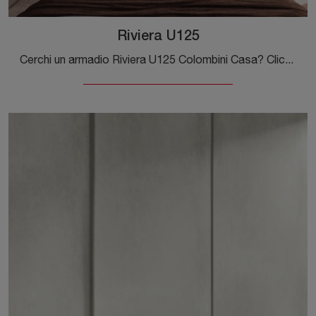
Riviera U125
Cerchi un armadio Riviera U125 Colombini Casa? Clicca subito! Gli armadi a muro con ante scorrevoli ti aspettano.