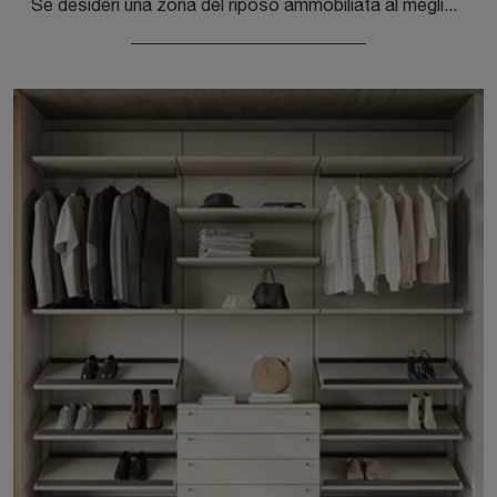
Se desideri una zona del riposo ammobiliata al meglio, scegli l'armadio Connex U110 con ante scorrevoli di Colombini Casa!