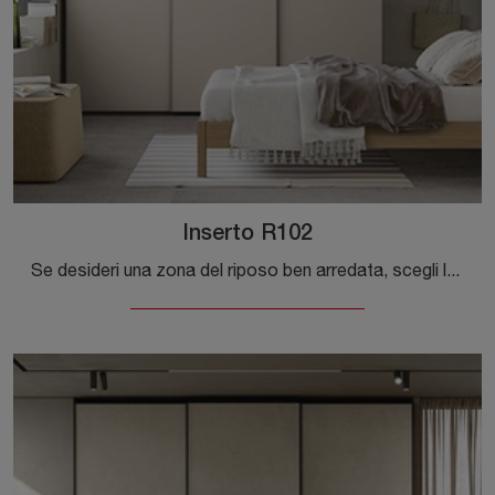
Inserto R102
Se desideri una zona del riposo ben arredata, scegli l'armadio Inserto R102 con ante scorrevoli di Colombini Casa!