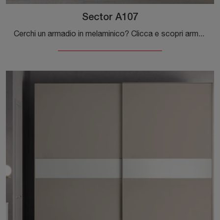
Sector A107
Cerchi un armadio in melaminico? Clicca e scopri armadiature su misura con ante scorrevoli di Colombini Casa.