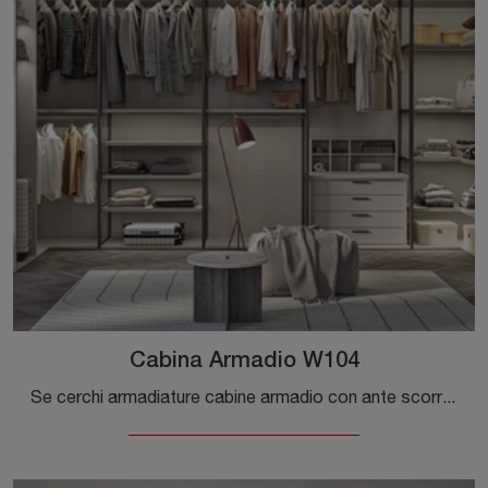
Cabina Armadio W104
Se cerchi armadiature cabine armadio con ante scorrevoli, clicca e scopri l'armadio Cabina Armadio W104 di Colombini Casa in melaminico.