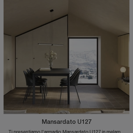
Mansardato U127
Ti presentiamo l'armadio Mansardato U127 in melaminico di Colombini Casa! Una ricca gamma di armadi per mansarde con ante battenti.