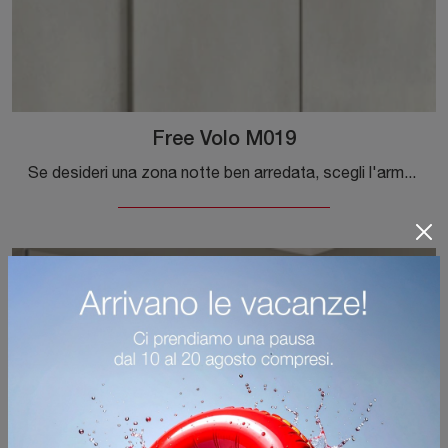
Free Volo M019
Se desideri una zona notte ben arredata, scegli l'armadio Free Volo M019 con ante scorrevoli di Colombini Casa!