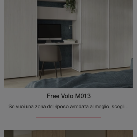
Free Volo M013
Se vuoi una zona del riposo arredata al meglio, scegli l'armadio Free Volo M013 con ante scorrevoli di Colombini Casa!