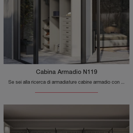
Cabina Armadio N119
Se sei alla ricerca di armadiature cabine armadio con ante scorrevoli, clicca e scopri l'armadio Cabina Armadio N119 di Colombini Casa in melaminico.