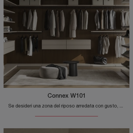
Connex W101
Se desideri una zona del riposo arredata con gusto, scegli l'armadio Connex W101 con ante scorrevoli di Colombini Casa!