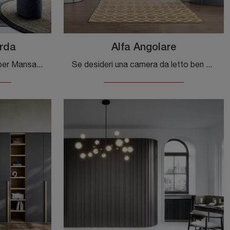
rda
Alfa Angolare
Cerchi un'armadiatura Alfa per Mansarda Novamobili? Clicca subito! Gli armadi per mansarde con ante battenti ti aspettano.
Se desideri una camera da letto ben arredata, scegli l'armadio Alfa Angolare con ante battenti di Novamobili!