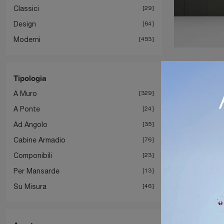
Classici
29
Design
64
Moderni
453
Tipologia
A Muro
329
A Ponte
24
Ad Angolo
35
Cabine Armadio
76
Componibili
23
Per Mansarde
13
Su Misura
46