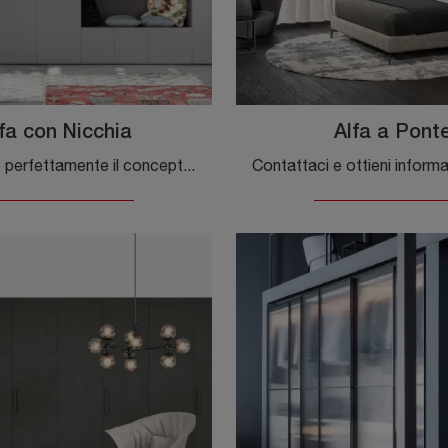
fa con Nicchia
Alfa a Pont
Per ultimare perfettamente il concept d'arredo, prediligi le nostre proposte di Arredamento Casa dei migliori produttori, letti, armadi e comò vari ...