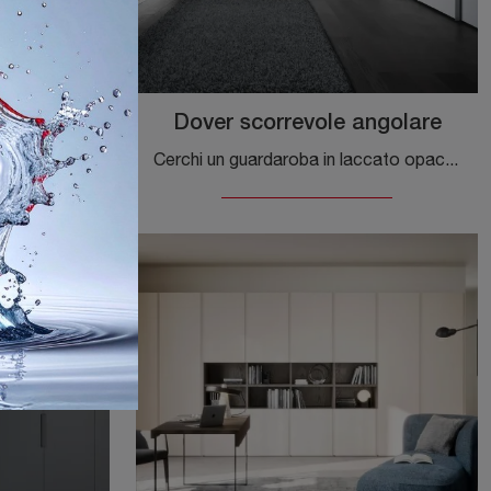
ole
Dover scorrevole angolare
Ti presentiamo l'armadio Plissé scorrevole in laccato opaco di Novamobili! Un ricco catalogo di armadi a muro con ante scorrevoli.
Cerchi un guardaroba in laccato opaco? Clicca e scopri armadiature ad angolo con ante scorrevoli di Novamobili.