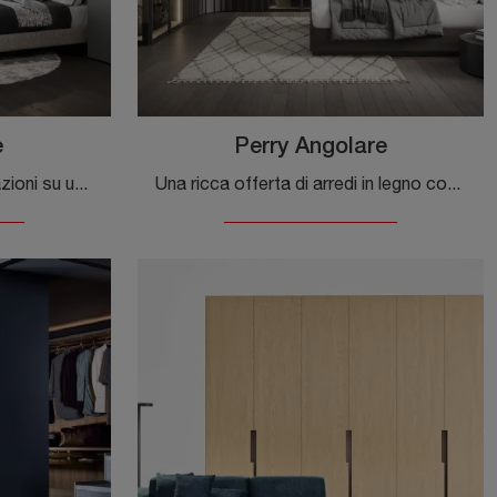
e
Perry Angolare
Contattaci e ottieni informazioni su una ricca gamma di Arredamento Casa per arredare la camera da letto utilizzando contenitori in laccato opaco di ...
Una ricca offerta di arredi in legno come questo guardaroba con ante battenti nella fotografia.