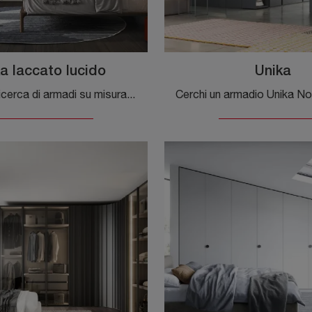
a laccato lucido
Unika
Se sei alla ricerca di armadi su misura con ante battenti, clicca e scopri l'armadio Unika laccato lucido di Novamobili in laccato lucido.