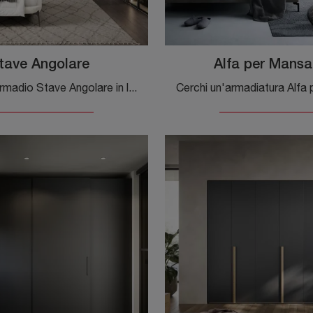
tave Angolare
Alfa per Mansa
Ecco qui l'armadio Stave Angolare in laccato opaco di Novamobili! Un ricco catalogo di armadi ad angolo con ante battenti.