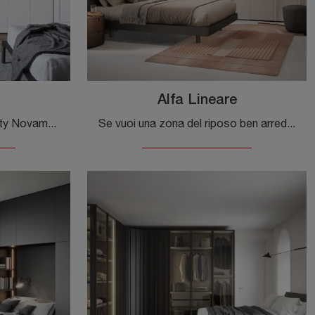
Alfa Lineare
Cerchi un'armadiatura Liberty Novamobili? Clicca subito! Gli armadi su misura con ante battenti ti attendono.
Se vuoi una zona del riposo ben arredata, scegli l'armadio Alfa Lineare con ante battenti di Novamobili!