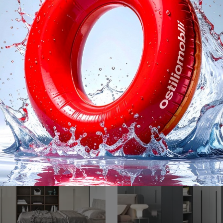
Perry Vetro
Plissé scorrev
Cerchi un guardaroba in vetro? Clicca e scopri armadiature a muro con ante battenti di Novamobili.