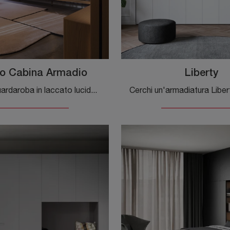
o Cabina Armadio
Liberty
Cerchi un guardaroba in laccato lucido? Clicca e scopri armadi cabine armadio con ante scorrevoli di Novamobili.