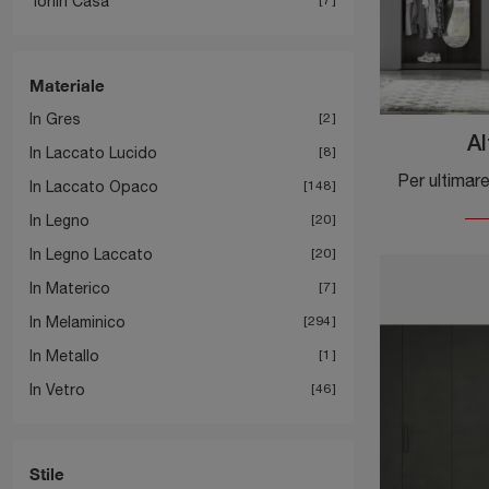
Tonin Casa
Materiale
In Gres
2
Al
In Laccato Lucido
8
In Laccato Opaco
148
In Legno
20
In Legno Laccato
20
In Materico
7
In Melaminico
294
In Metallo
1
In Vetro
46
Stile