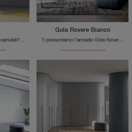
Gola Rovere Bianco
Cerchi un armadio Unika Novamobili? Clicca subito! Gli armadi a muro con ante battenti ti attendono.
Ti presentiamo l'armadio Gola Rovere Bianco in legno laccato di Novamobili! Una ricca gamma di armadi a muro con ante battenti.