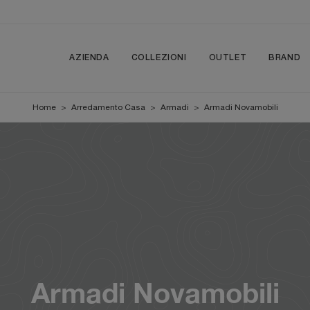
AZIENDA
COLLEZIONI
OUTLET
BRAND
Home
>
Arredamento Casa
>
Armadi
>
Armadi Novamobili
Armadi Novamobili