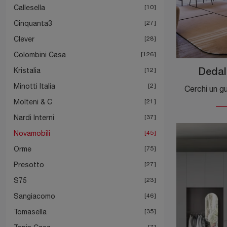
Callesella
10
Cinquanta3
27
Clever
28
Colombini Casa
126
Kristalia
12
Dedal
Minotti Italia
2
Molteni & C
21
Nardi Interni
37
Novamobili
45
Orme
75
Presotto
27
S75
23
Sangiacomo
46
Tomasella
35
7