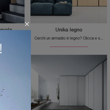
revole
Unika legno
Cerchi un'armadiatura Layer Vetro scorrevole Novamobili? Clicca subito! Gli armadi a muro con ante scorrevoli ti aspettano.
Cerchi un armadio in legno? Clicca e scopri armadiature componibili con ante battenti di Novamobili.