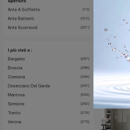
Apertura
Ante A Soffietto
13
Ante Battenti
312
Ante Scorrevoli
221
I più visti a :
Bergamo
287
Brescia
288
Cremona
264
Desenzano Del Garda
267
Mantova
263
Sirmione
262
Trento
278
Verona
275