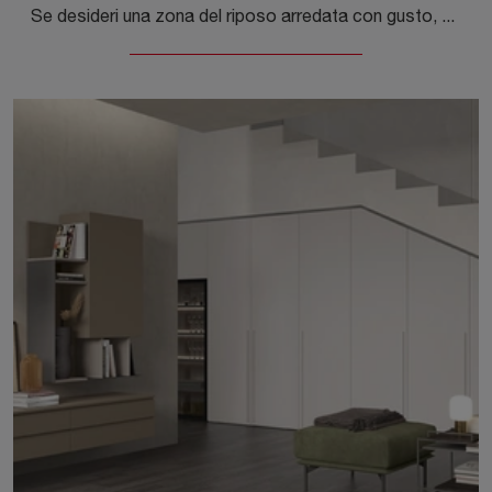
Se desideri una zona del riposo arredata con gusto, scegli l'armadio Connex W101 con ante scorrevoli di Colombini Casa!