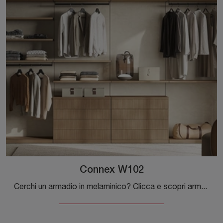
Connex W102
Cerchi un armadio in melaminico? Clicca e scopri armadi cabine armadio con ante scorrevoli di Colombini Casa.