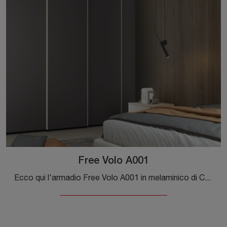
Free Volo A001
Ecco qui l'armadio Free Volo A001 in melaminico di Colombini Casa! Una ricca gamma di armadi a muro con ante scorrevoli.