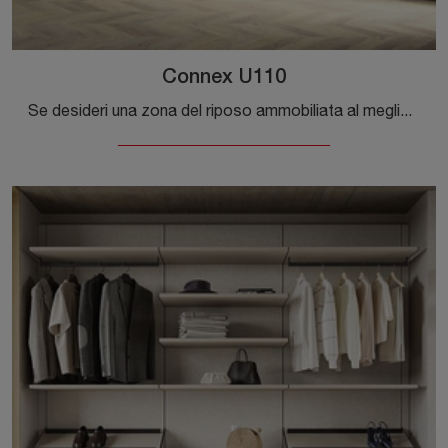
Connex U110
Se desideri una zona del riposo ammobiliata al meglio, scegli l'armadio Connex U110 con ante scorrevoli di Colombini Casa!