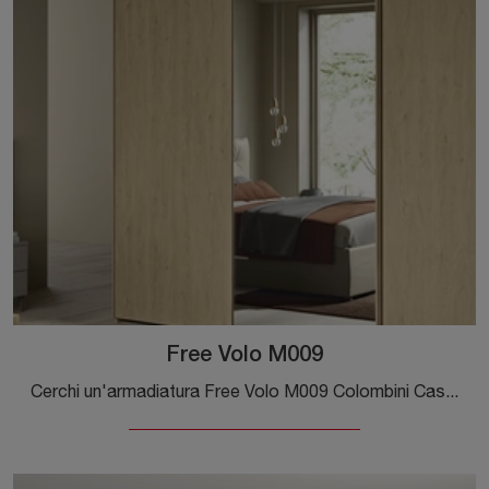
Free Volo M009
Cerchi un'armadiatura Free Volo M009 Colombini Casa? Clicca subito! Gli armadi a muro con ante scorrevoli ti attendono.