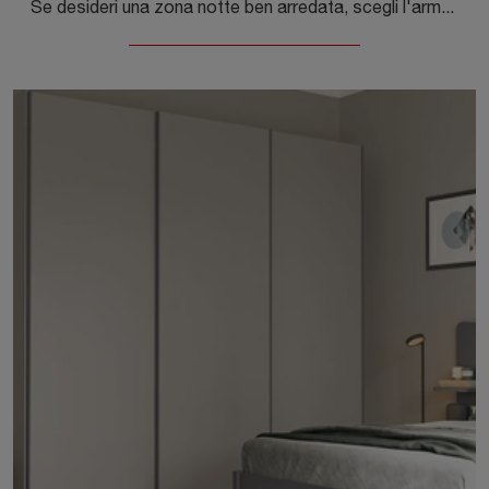
Se desideri una zona notte ben arredata, scegli l'armadio Free Volo M019 con ante scorrevoli di Colombini Casa!