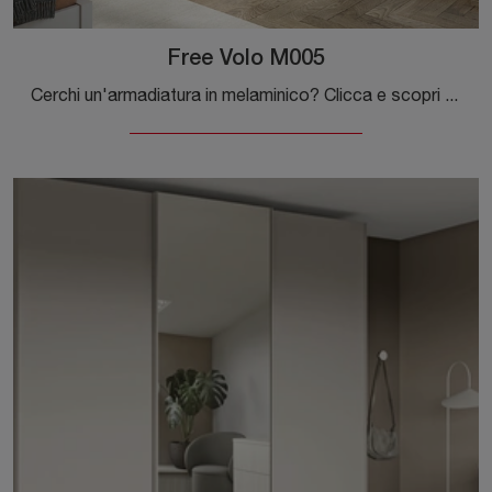
Free Volo M005
Cerchi un'armadiatura in melaminico? Clicca e scopri armadi a muro con ante scorrevoli di Colombini Casa.