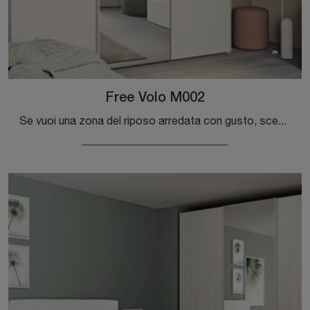
Free Volo M002
Se vuoi una zona del riposo arredata con gusto, scegli l'armadio Free Volo M002 con ante scorrevoli di Colombini Casa!