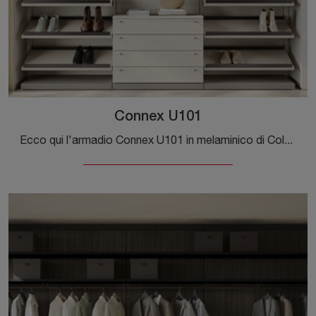
Connex U101
Ecco qui l'armadio Connex U101 in melaminico di Colombini Casa! Un ricco catalogo di armadi cabine armadio con ante scorrevoli.