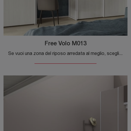
Free Volo M013
Se vuoi una zona del riposo arredata al meglio, scegli l'armadio Free Volo M013 con ante scorrevoli di Colombini Casa!