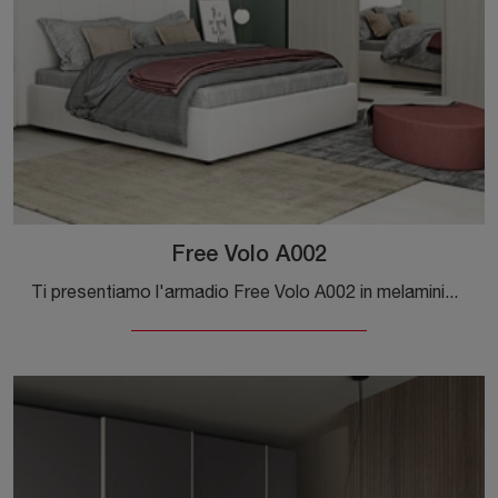
Free Volo A002
Ti presentiamo l'armadio Free Volo A002 in melaminico di Colombini Casa! Una ricca gamma di armadi a muro con ante scorrevoli.