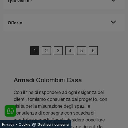
I più visti a :
Offerte
1
2
3
4
5
6
Armadi Colombini Casa
Con il fine di rispondere ad ogni esigenza dei
clienti, forniamo consulenza dal progetto, con
visita per la misurazione degli spazi, e
consulenza di consegna con squadra di
montatori esperti. Per chi desidera conciliare
-
Privacy
Cookie
Gestisci i consensi
stile con finiture di qualità elevata durante la