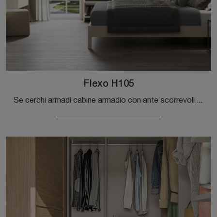
Flexo H105
Se cerchi armadi cabine armadio con ante scorrevoli, clicca e scopri l'armadio Flexo H105 di Colombini Casa in melaminico.