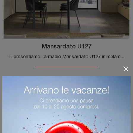
Mansardato U127
Ti presentiamo l'armadio Mansardato U127 in melaminico di Colombini Casa! Una ricca gamma di armadi per mansarde con ante battenti.