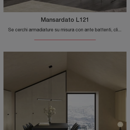
Mansardato L121
Se cerchi armadiature su misura con ante battenti, clicca e scopri l'armadio Mansardato L121 di Colombini Casa in melaminico.