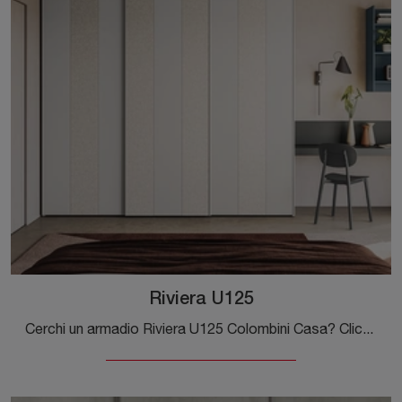
Riviera U125
Cerchi un armadio Riviera U125 Colombini Casa? Clicca subito! Gli armadi a muro con ante scorrevoli ti aspettano.