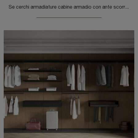
Se cerchi armadiature cabine armadio con ante scorrevoli, clicca e scopri l'armadio Cabina Armadio W104 di Colombini Casa in melaminico.