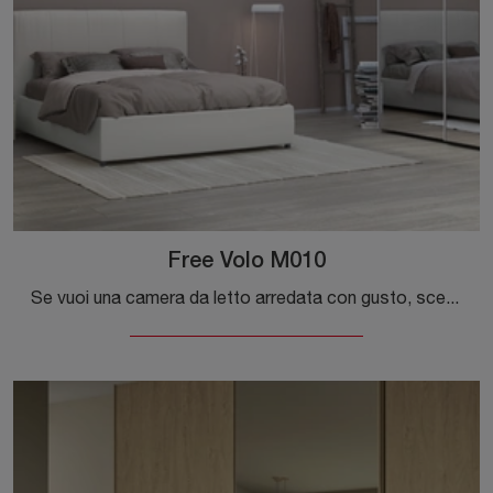
Free Volo M010
Se vuoi una camera da letto arredata con gusto, scegli l'armadio Free Volo M010 con ante scorrevoli di Colombini Casa!