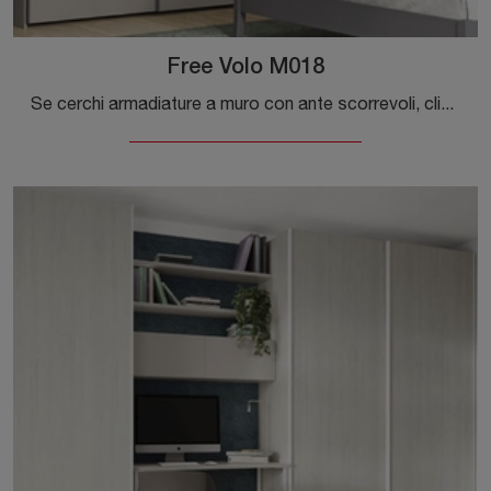
Free Volo M018
Se cerchi armadiature a muro con ante scorrevoli, clicca e scopri l'armadio Free Volo M018 di Colombini Casa in melaminico.