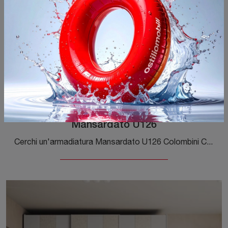
Mansardato U126
Cerchi un'armadiatura Mansardato U126 Colombini Casa? Clicca subito! Gli armadi per mansarde con ante battenti ti attendono.