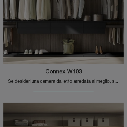
Connex W103
Se desideri una camera da letto arredata al meglio, scegli l'armadio Connex W103 con ante scorrevoli di Colombini Casa!