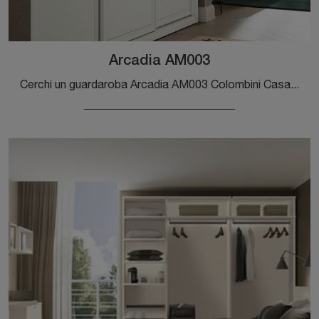
Arcadia AM003
Cerchi un guardaroba Arcadia AM003 Colombini Casa? Clicca subito! Gli armadi a muro con ante scorrevoli ti aspettano.