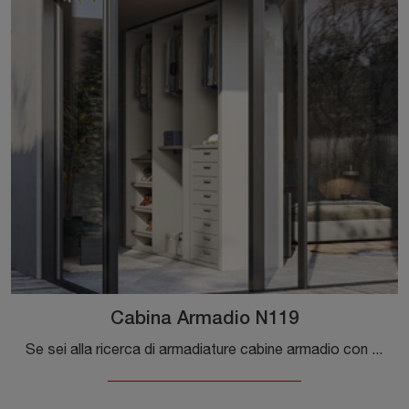
Cabina Armadio N119
Se sei alla ricerca di armadiature cabine armadio con ante scorrevoli, clicca e scopri l'armadio Cabina Armadio N119 di Colombini Casa in melaminico.